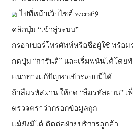
ไปที่หน้าเว็บไซต์ veera69
คลิกปุ่ม “เข้าสู่ระบบ”
กรอกเบอร์โทรศัพท์หรือชื่อผู้ใช้ พร้อม
กดปุ่ม “การันตี” และเริ่มพนันได้โดยทั
แนวทางแก้ปัญหาเข้าระบบมิได้
ถ้าลืมรหัสผ่าน ให้กด “ลืมรหัสผ่าน” เพื่
ตรวจตราว่ากรอกข้อมูลถูก
แม้ยังมิได้ ติดต่อฝ่ายบริการลูกค้า