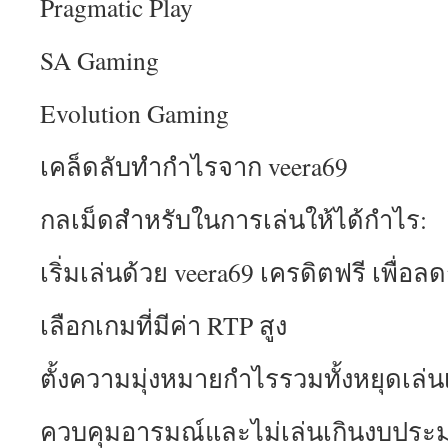
Pragmatic Play
SA Gaming
Evolution Gaming
เคล็ดลับทำกำไรจาก veera69
กลเม็ดสำหรับในการเล่นให้ได้กำไร:
เริ่มเล่นด้วย veera69 เครดิตฟรี เพื่อลด
เลือกเกมที่มีค่า RTP สูง
ตั้งความมุ่งหมายกำไรรวมทั้งหยุดเล่นเ
ควบคุมอารมณ์และไม่เล่นเกินงบปร