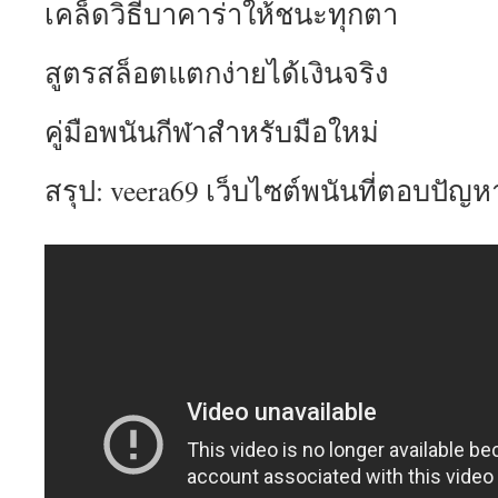
เคล็ดวิธีบาคาร่าให้ชนะทุกตา
สูตรสล็อตแตกง่ายได้เงินจริง
คู่มือพนันกีฬาสำหรับมือใหม่
สรุป: veera69 เว็บไซต์พนันที่ตอบปัญ