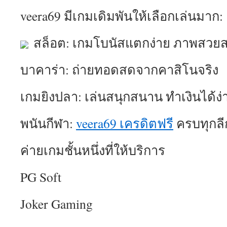
veera69 มีเกมเดิมพันให้เลือกเล่นมาก:
สล็อต: เกมโบนัสแตกง่าย ภาพสวย
บาคาร่า: ถ่ายทอดสดจากคาสิโนจริง
เกมยิงปลา: เล่นสนุกสนาน ทำเงินได้ง่
พนันกีฬา:
veera69 เครดิตฟรี
ครบทุกลี
ค่ายเกมชั้นหนึ่งที่ให้บริการ
PG Soft
Joker Gaming