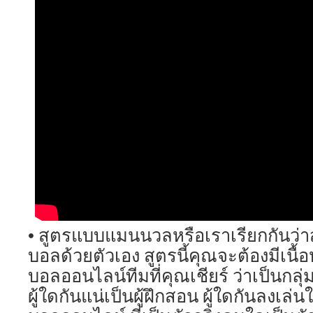
• สูตรแบบแมนนวลหรือเราเรียกกันว่า
บอลด้วยตัวเอง สูตรนี้คุณจะต้องมีเนื้
บอลออนไลน์ทีมที่คุณเชียร์ ว่าเป็นกลุ
ผู้ใดกันแน่เป็นผู้ฝึกสอน ผู้ใดกันลงเล