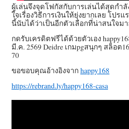
ผู้เล่นจึงจุดโฟกัสกับการเล่นได้สุดกำลั
ใจเรื่องวิธีการเงินให้ยุ่งยากเลย โปรแ
นี้นับได้ว่าเป็นอีกตัวเลือกที่น่าสนใจ
กดรับเครดิตฟรีได้ด้วยตัวเอง happy16
มี.ค. 2569 Deidre เกมpgสนุกๆ สล็อ
70
ขอขอบคุณอ้างอิงจาก
happy168
https://rebrand.ly/happy168-casa