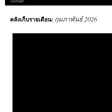
ไป
Domain
ยัง
กุมภาพันธ์ 2026
คลังเก็บรายเดือน:
เนื้อหา