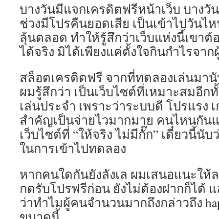
บางวันมีแจกเครดิตฟรีหน้าเว็บ บางวัน
ช่วงมีโปรคืนยอดเสีย เป็นเข้าไปวันไหน
ลุ้นตลอด ทำให้รู้สึกว่าเว็บแห่งนี้เขา
ได้จริง มิได้เพียงแค่ตั้งใจกินกำไรจากผ
สล็อตเครดิตฟรี จากที่ทดลองเล่นมาน
ผมรู้สึกว่า เป็นเว็บไซต์ที่เหมาะสมอีกท
เล่นประจำ เพราะว่าระบบดี โปรแรง เ
สำคัญเป็นจ่ายไวมากมาย คนไหนกันแน
เว็บไซต์ที่ “ให้จริง ไม่มีกั๊ก” เดี๋ยวนี้น
ในการเข้าไปทดลอง
หากคนใดกันยังลังเล ผมเสนอแนะให้ล
กดรับโปรฟรีก่อน ยังไม่ต้องฝากก็ได้ 
ว่าทำไมผู้คนจำนวนมากถึงกล่าวถึง h
ขนาดนี้