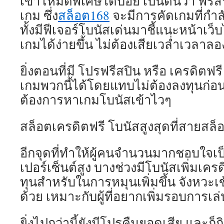
เข้าโหมดพิเศษได้บ่อย เป็นต้นว่า ฟรีสป
เกม ซึ่ง
สล็อต168
จะมีการคัดเกมที่กำ
ทั้งมีฟีเจอร์โบนัสเด่นมาชี้แนะหน้าเว็บ
เกมได้ง่ายขึ้น ไม่ต้องเสียเวล่ำเวลาลอ
ยิ่งตอนที่มี โปรฟรีสปิน หรือ เครดิตฟ
เกมพวกนี้ได้โดยแทบไม่ต้องลงทุนก่อน 
ต้องการหาเกมโบนัสเข้าไวๆ
สล็อตเครดิตฟรี โบนัสสูงสุดที่สายสล
อีกจุดที่ทำให้ผู้คนจำนวนมากชอบใจเ
เปอร์เซ็นต์สูง บางช่วงมีโบนัสเพิ่มเค
ทุนสำหรับในการหมุนเพิ่มขึ้น จังหวะเ
ด้วย เหมาะกับผู้ที่อยากเพิ่มรอบการเล่
ยิ่งไปกว่านี้ยังมีโปรคืนยอดเสีย และ