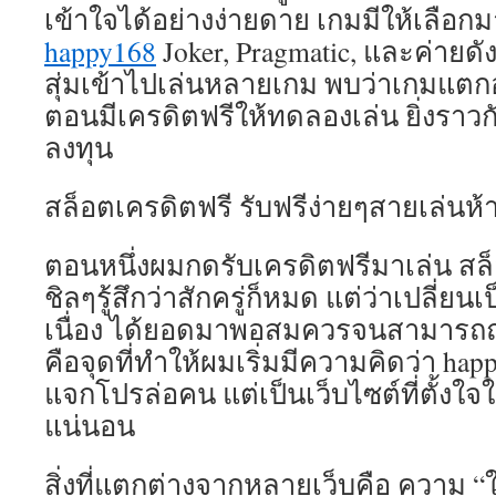
เข้าใจได้อย่างง่ายดาย เกมมีให้เลือกม
happy168
Joker, Pragmatic, และค่า
สุ่มเข้าไปเล่นหลายเกม พบว่าเกมแตกอ
ตอนมีเครดิตฟรีให้ทดลองเล่น ยิ่งราวกั
ลงทุน
สล็อตเครดิตฟรี รับฟรีง่ายๆสายเล่น
ตอนหนึ่งผมกดรับเครดิตฟรีมาเล่น สล
ชิลๆรู้สึกว่าสักครู่ก็หมด แต่ว่าเปลี่ย
เนื่อง ได้ยอดมาพอสมควรจนสามารถถอ
คือจุดที่ทำให้ผมเริ่มมีความคิดว่า happ
แจกโปรล่อคน แต่เป็นเว็บไซต์ที่ตั้งใจให
แน่นอน
สิ่งที่แตกต่างจากหลายเว็บคือ ความ “