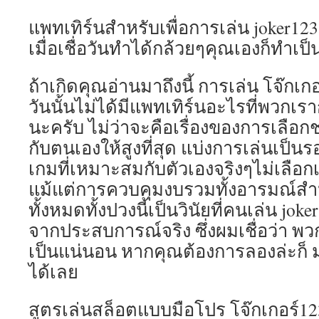
แพทเทิร์นสำหรับเพื่อการเล่น joker12
เมื่อเชื่อวันทำได้กล้วยๆคุณเองก็ทำเป็
ถ้าเกิดคุณอ่านมาถึงนี้ การเล่น โจ๊กเกอร
วันนั้นไม่ได้มีแพทเทิร์นอะไรที่พวกเ
นะครับ ไม่ว่าจะคือเรื่องของการเลือก
กับตนเองให้สูงที่สุด แบ่งการเล่นเป็น
เกมที่เหมาะสมกับตัวเองจริงๆไม่เลื
แม้แต่การควบคุมงบรวมทั้งอารมณ์สำห
ทั้งหมดทั้งปวงนี้เป็นวินัยที่คนเล่น jo
จากประสบการณ์จริง ซึ่งผมเชื่อว่า 
เป็นแน่นอน หากคุณต้องการลองล่ะก็
ได้เลย
สูตรเล่นสล็อตแบบมือโปร โจ๊กเกอร์12