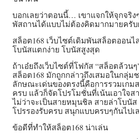
บอกเลยว่าตอนนี้… เขาแจกให้จุกจริงๆ
พัสถานได้แบบไม่ต้องคิดมากมายครับ
สล็อต168 เว็บไซต์เดิมพันสล็อตออนไล
โบนัสแตกง่าย โบนัสสูงสุด
ถ้าเอ๋ยถึงเว็บไซต์ที่โฟกัส “สล็อตล้วนๆ”
สล็อต168 มักถูกกล่าวถึงเสมอในกลุ่มช
ลักษณะเด่นของตรงนี้คือการรวมเกมสล
ครบ แล้วก็จัดโปรโมชั่นที่เน้นเอาใ
ไม่ว่าจะเป็นสายหมุนชิล สายล่าโบนัส 
โปรรองรับครบ สนุกแบบครบๆกันไปเ
ข้อดีที่ทำให้สล็อต168 น่าเล่น