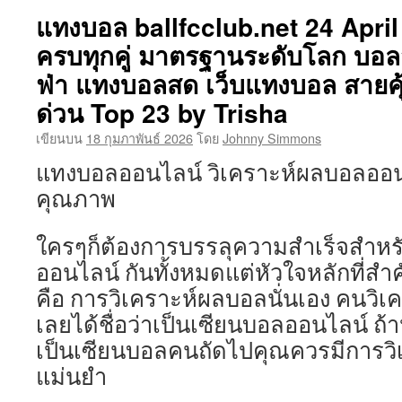
แทงบอล ballfcclub.net 24 Apri
ครบทุกคู่ มาตรฐานระดับโลก บอลสเต
ฟ่า แทงบอลสด เว็บแทงบอล สายคุ
ด่วน Top 23 by Trisha
เขียนบน
18 กุมภาพันธ์ 2026
โดย
Johnny Simmons
แทงบอลออนไลน์ วิเคราะห์ผลบอลออนไ
คุณภาพ
ใครๆก็ต้องการบรรลุความสำเร็จสำห
ออนไลน์ กันทั้งหมดแต่หัวใจหลักที่
คือ การวิเคราะห์ผลบอลนั่นเอง คนวิเค
เลยได้ชื่อว่าเป็นเซียนบอลออนไลน์ ถ
เป็นเซียนบอลคนถัดไปคุณควรมีการวิ
แม่นยำ