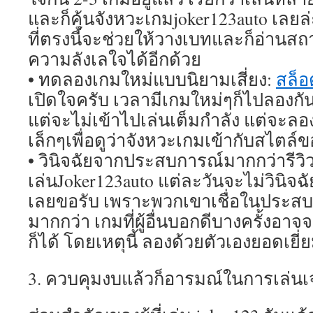
และก็คุ้นจังหวะเกมjoker123auto เลยล
ที่ตรงนี้จะช่วยให้วางเบทและก็อ่านสถ
ความลังเลใจได้อีกด้วย
• ทดลองเกมใหม่แบบนิยามเสี่ยง:
สล็อ
เปิดใจครับ เวลามีเกมใหม่ๆก็ไปลองกันเ
แต่จะไม่เข้าไปเล่นเต็มกำลัง แต่จะ
เล็กๆเพื่อดูว่าจังหวะเกมเข้ากับสไตล์
• วินิจฉัยจากประสบการณ์มากกว่ารีวิว:
เล่นJoker123auto แต่ละวันจะไม่วินิจฉ
เลยขอรับ เพราะพวกเขาเชื่อในประ
มากกว่า เกมที่ผู้อื่นบอกดีบางครั้งอา
ก็ได้ โดยเหตุนี้ ลองด้วยตัวเองยอดเยี่
3. ควบคุมงบแล้วก็อารมณ์ในการเล่นเ