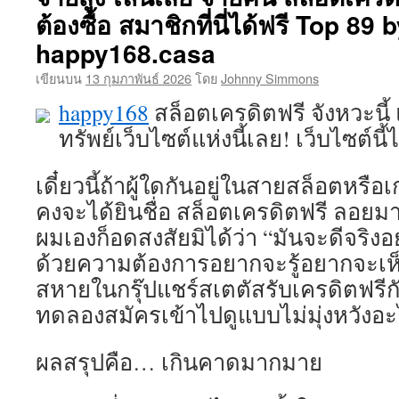
ต้องซื้อ สมาชิกที่นี่ได้ฟรี Top 89
happy168.casa
เขียนบน
13 กุมภาพันธ์ 2026
โดย
Johnny Simmons
happy168
สล็อตเครดิตฟรี จังหวะนี้
ทรัพย์เว็บไซต์แห่งนี้เลย! เว็บไซต์นี้ไม
เดี๋ยวนี้ถ้าผู้ใดกันอยู่ในสายสล็อตหร
คงจะได้ยินชื่อ สล็อตเครดิตฟรี ลอยม
ผมเองก็อดสงสัยมิได้ว่า “มันจะดีจริงอ
ด้วยความต้องการอยากจะรู้อยากจะเห
สหายในกรุ๊ปแชร์สเตตัสรับเครดิตฟรี
ทดลองสมัครเข้าไปดูแบบไม่มุ่งหวังอ
ผลสรุปคือ… เกินคาดมากมาย