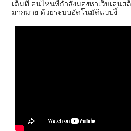
เต็มที่ คนไหนที่กำลังมองหาเว็บเล่นสล็
มากมาย ด้วยระบบอัตโนมัติแบบงี้