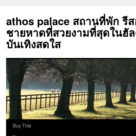
athos palace สถานที่พัก รีสอร
ชายหาดที่สวยงามที่สุดในฮัลคิด
บันเทิงสดใส
ข้าม
Buy This