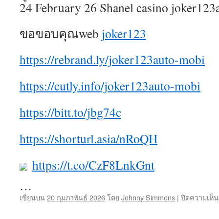
24 February 26 Shanel casino joker12
ขอขอบคุณweb
joker123
https://rebrand.ly/joker123auto-mobi
https://cutly.info/joker123auto-mobi
https://bitt.to/jbg74c
https://shorturl.asia/nRoQH
https://t.co/CzF8LnkGnt
…
เขียนบน
20 กุมภาพันธ์ 2026
โดย
Johnny Simmons
|
ปิดความเห็น