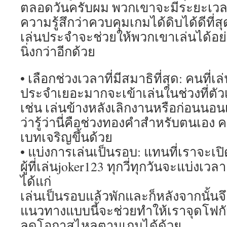
ตลอดวันครับผม พวกเขาจะมีระยะเวลาปร
ความรู้สึกว่าควบคุมเกมได้ดิบได้ดีที่สุ
เล่นประจำจะช่วยให้พวกเขาเล่นได้อ
นิ่งกว่าอีกด้วย
• เลือกช่วงเวลาที่มีสมาธิที่สุด: คนที่เ
ประจำเยอะมากจะเข้าเล่นในช่วงที่ตัว
เช่น เล่นข้างหลังเลิกงานหรือก่อนนอนเพ
ว่ารู้ว่านี่คือช่วงทองคำสำหรับตนเอง 
เบทเจริญขึ้นด้วย
• แบ่งการเล่นเป็นรอบ: แทนที่เราจะเ
ผู้ที่เล่นjoker123 ทุกวี่ทุกวันจะแบ่งเ
ได้แก่
เล่นเป็นรอบแล้วพักและก็หลังจากนั้นจ
แนวทางแบบนี้จะช่วยทำให้เราจุดโฟกั
ลดโอกาสไหลตามเกมได้ด้วย