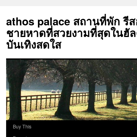
athos palace สถานที่พัก รีสอร
ชายหาดที่สวยงามที่สุดในฮัลคิด
บันเทิงสดใส
ข้าม
Buy This