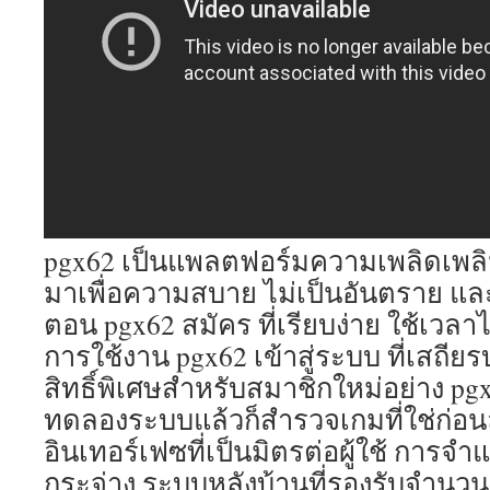
pgx62 เป็นแพลตฟอร์มความเพลิดเพล
มาเพื่อความสบาย ไม่เป็นอันตราย และก็
ตอน pgx62 สมัคร ที่เรียบง่าย ใช้เวล
การใช้งาน pgx62 เข้าสู่ระบบ ที่เสถียร
สิทธิ์พิเศษสำหรับสมาชิกใหม่อย่าง pgx
ทดลองระบบแล้วก็สำรวจเกมที่ใช่ก่อนลง
อินเทอร์เฟซที่เป็นมิตรต่อผู้ใช้ การจ
กระจ่าง ระบบหลังบ้านที่รองรับจำนวนผู