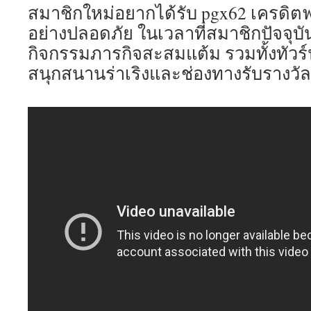
สมาชิกใหม่อยากได้รับ pgx62 เครดิตฟ
อย่างปลอดภัย ในเวลาที่สมาชิกปัจจุบั
กิจกรรมภารกิจสะสมแต้ม รวมทั้งทัวร์น
สนุกสนานร่าเริงและช่องทางรับรางวัล