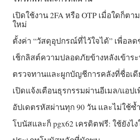
เปิดใช้งาน 2FA หรือ OTP เมื่อใดก็ตามใช
ใหม่
ตั้งค่า “วัสดุอุปกรณ์ที่ไว้ใจได้” เพื่
เช็กลิสต์ความปลอดภัยข้างหลังเข้าร
ตรวจทานและผูกบัญชีการคลังที่ชื่อเดียว
เปิดแจ้งเตือนธุรกรรมผ่านอีเมล/แอปเพ
อัปเดตรหัสผ่านทุก 90 วัน และไม่ใช้ซ้ำ
โบนัสและก็ pgx62 เครดิตฟรี: ใช้ยังไงให