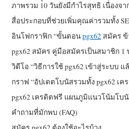
ภาพรวม 10 วันยังมีกำไรสุทธิ เนื่องจ
สื่อประกอบที่ช่วยเพิ่มคุณค่ารวมทั้ง S
อินโฟกราฟิก “ขั้นตอน
pgx62
สมัคร ข้
pgx62 สมัคร คู่มือสมัครเป็นสมาชิก 1 
วิดีโอ “วิธีการใช้ pgx62 เข้าสู่ระบบ แล
กราฟ “อัปเดตโบนัสรวมทั้ง pgx62 เครด
pgx62 เครดิตฟรี แผนภูมิแนวโน้มโบน
คำถามที่มักพบ (FAQ)
สมัคร pgx62 ต้องใช้อะไรบ้าง