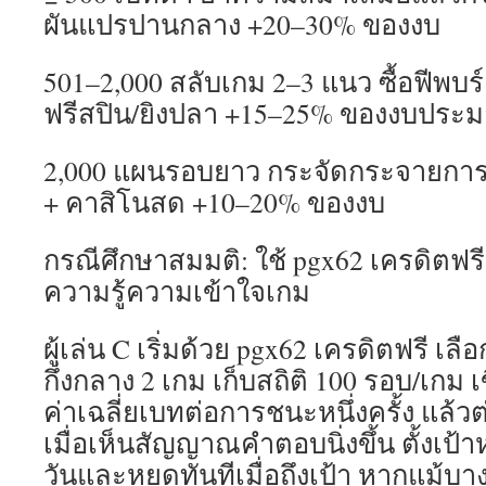
ผันแปรปานกลาง +20–30% ของงบ
501–2,000 สลับเกม 2–3 แนว ซื้อฟีพบร
ฟรีสปิน/ยิงปลา +15–25% ของงบประ
2,000 แผนรอบยาว กระจัดกระจายการเส
+ คาสิโนสด +10–20% ของงบ
กรณีศึกษาสมมติ: ใช้ pgx62 เครดิตฟรี
ความรู้ความเข้าใจเกม
ผู้เล่น C เริ่มด้วย pgx62 เครดิตฟรี 
กึ่งกลาง 2 เกม เก็บสถิติ 100 รอบ/เกม เ
ค่าเฉลี่ยเบทต่อการชนะหนึ่งครั้ง แล้ว
เมื่อเห็นสัญญาณคำตอบนิ่งขึ้น ตั้งเป
วันและหยุดทันทีเมื่อถึงเป้า หากแม้บา