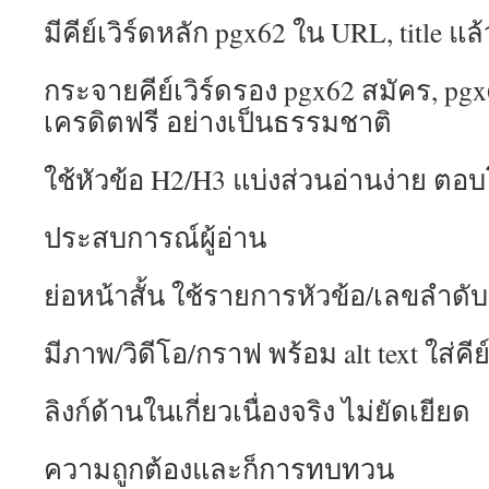
มีคีย์เวิร์ดหลัก pgx62 ใน URL, title แ
กระจายคีย์เวิร์ดรอง pgx62 สมัคร, pg
เครดิตฟรี อย่างเป็นธรรมชาติ
ใช้หัวข้อ H2/H3 แบ่งส่วนอ่านง่าย ต
ประสบการณ์ผู้อ่าน
ย่อหน้าสั้น ใช้รายการหัวข้อ/เลขลำดั
มีภาพ/วิดีโอ/กราฟ พร้อม alt text ใส่คี
ลิงก์ด้านในเกี่ยวเนื่องจริง ไม่ยัดเยียด
ความถูกต้องและก็การทบทวน