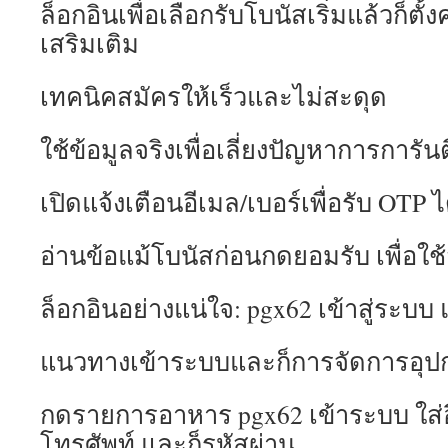
ล็อกอินเพื่อเลือกรับโบนัสเริ่มแล้วก็ต
เสริมเติม
เทคนิคสมัครให้เร็วและไม่สะดุด
ใช้ข้อมูลจริงเพื่อเลี่ยงปัญหาการการั
เปิดแจ้งเตือนอีเมล/เบอร์เพื่อรับ OTP ไ
อ่านข้อแม้โบนัสก่อนกดยอมรับ เพื่อใช้สิท
ล็อกอินอย่างแน่ใจ: pgx62 เข้าสู่ระบบ
แนวทางเข้าระบบและก็การจัดการอุป
กดรายการอาหาร pgx62 เข้าระบบ ใส่
โทรศัพท์ และก็รหัสผ่าน