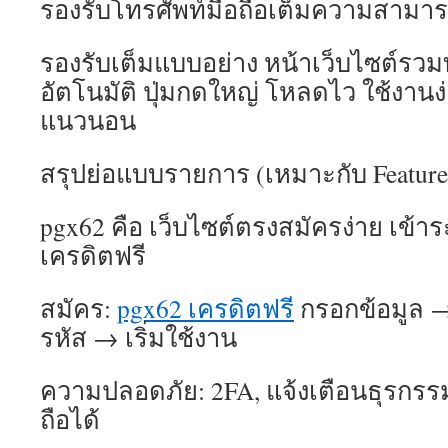
รองรับโทรศัพท์มือถือเต็มความสามา
รองรับเต็มแบบอย่าง หน้าเว็บไซต์รวม
อัตโนมัติ ปุ่มกดใหญ่ โหลดไว ใช้งานง่า
แนวนอน
สรุปย่อแบบรายการ (เหมาะกับ Feature
pgx62 คือ เว็บไซต์ตรงสมัครง่าย เข้าร
เครดิตฟรี
สมัคร:
pgx62 เครดิตฟรี
กรอกข้อมูล → 
รหัส → เริ่มใช้งาน
ความปลอดภัย: 2FA, แจ้งเตือนธุรกรรม, 
ถือได้