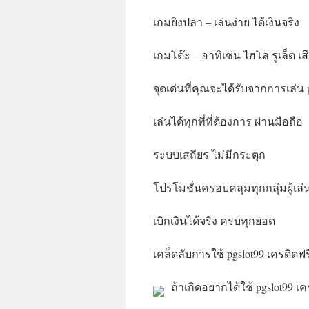
เกมยิงปลา – เล่นง่าย ได้เงินจริง
เกมโต๊ะ – อาทิเช่น ไฮโล รูเล็ต เส
จุดเด่นที่คุณจะได้รับจากการเล่น 
เล่นได้ทุกที่ที่ต้องการ ผ่านมือถือ
ระบบเสถียร ไม่มีกระตุก
โปรโมชั่นครอบคลุมทุกกลุ่มผู้เล่
เบิกเงินได้จริง ครบทุกยอด
เคล็ดลับการใช้ pgslot99 เครดิตฟร
ถ้าเกิดอยากได้ใช้ pgslot99 เค