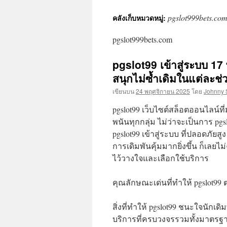
ไป
pgslot999bets.co
คลังเก็บหมวดหมู่:
ยัง
pgslot999bets.com
เนื้อหา
pgslot99 เข้าสู่ระบบ 17
สนุกไม่ซ้ำเดิมในแต่ละ
เขียนบน
24 พฤศจิกายน 2025
โดย
Johnny
pgslot99 เว็บไซต์สล็อตออนไลน์ท
พนันทุกกลุ่ม ไม่ว่าจะเป็นการ pgsl
pgslot99 เข้าสู่ระบบ ที่ปลอดภัยสู
การเดิมพันคุ้มมากยิ่งขึ้น ก็เลยไม่
ไว้วางใจและเลือกใช้บริการ
คุณลักษณะเด่นที่ทำให้ pgslot99 ต
สิ่งที่ทำให้ pgslot99 ชนะใจนักเดิ
บริการที่ครบวงจรรวมทั้งมาตรฐ