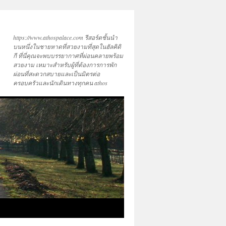
https://www.athospalace.com รีสอร์ตชั้นนำ
บนหนึ่งในชายหาดที่สวยงามที่สุดในฮัลคิดิ
กี ที่นี่คุณจะพบบรรยากาศที่ผ่อนคลายพร้อม
สวยงาม เหมาะสำหรับผู้ที่ต้องการการพัก
ผ่อนที่สะดวกสบายและเป็นมิตรต่อ
ครอบครัวและนักเดินทางทุกคน athos