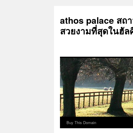
athos palace สถานที
สวยงามที่สุดในฮัลคิ
Buy This Domain
ข้าม