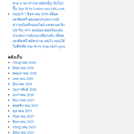
สวย บาคาร่า168 สมัครปุ๊บ รับโปร
ปั๊บ Top 38 by Louise sexy168c.com
Jinda55 7 สิงหาคม 2026 สล็อต
เครดิตฟรี สุดยอดประสบการณ์
ความบันเทิงออนไลน์ แคชแบค ยิง
ปลารับ 10% ทุนน้อย สอยเงินแสน
ประสบการณ์เกมเหนือระดับ สล็อต
เครดิตฟรี สมัครง่าย เล่นไว ถอนได้
ไม่ติดขัด Top 98 by Fran Jin55.guru
คลังเก็บ
กรกฎาคม 2026
มิถุนายน 2026
พฤษภาคม 2026
เมษายน 2026
มีนาคม 2026
กุมภาพันธ์ 2026
มกราคม 2026
ธันวาคม 2025
พฤศจิกายน 2025
ตุลาคม 2025
กันยายน 2025
สิงหาคม 2025
กรกฎาคม 2025
มิถุนายน 2025