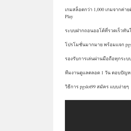
เกมสล็อตกว่า 1,000 เกมจากค่ายด
Play
ระบบฝากถอนออโต้ที่รวดเร็วทันใ
โปรโมชั่นมากมาย พร้อมแจก pgsl
รองรับการเล่นผ่านมือถือทุกระบบ
ทีมงานดูแลตลอด 1 วัน ตอบปัญห
วิธีการ pgslot99 สมัคร แบบง่ายๆ