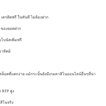
9 เครดิตฟรี ในทันที ไม่ต้องฝาก
0% ของยอดฝาก
บโบนัสเพิ่มฟรี
อาทิตย์
ล็อตที่แตกง่าย แม้กระนั้นยังมีเกมคาสิโนออนไลน์อื่นๆที่น่า
า RTP สูง
สิโนจริง