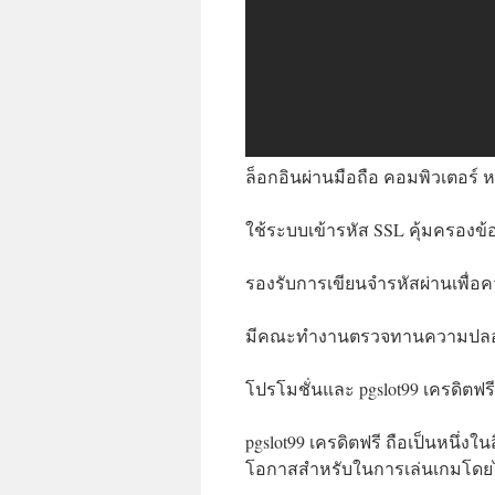
ล็อกอินผ่านมือถือ คอมพิวเตอร์ ห
ใช้ระบบเข้ารหัส SSL คุ้มครองข้อ
รองรับการเขียนจำรหัสผ่านเพื่อ
มีคณะทำงานตรวจทานความปลอด
โปรโมชั่นและ pgslot99 เครดิตฟร
pgslot99 เครดิตฟรี ถือเป็นหนึ่งในส
โอกาสสำหรับในการเล่นเกมโดยไม