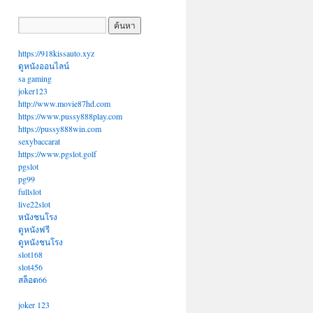
https://918kissauto.xyz
ดูหนังออนไลน์
sa gaming
joker123
http://www.movie87hd.com
https://www.pussy888play.com
https://pussy888win.com
sexybaccarat
https://www.pgslot.golf
pgslot
pg99
fullslot
live22slot
หนังชนโรง
ดูหนังฟรี
ดูหนังชนโรง
slot168
slot456
สล็อต66
joker 123