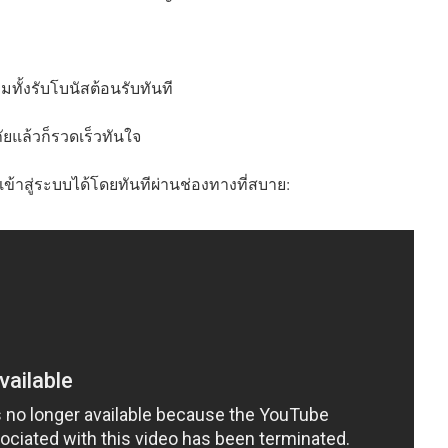
มทั้งรับโบนัสต้อนรับทันที
ัยแล้วก็รวดเร็วทันใจ
ถเข้าสู่ระบบได้โดยทันทีผ่านช่องทางที่สบาย: