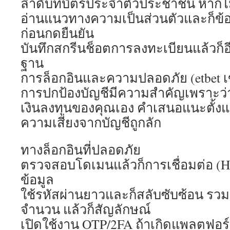
ลำดับที่บัตรประจำตัวประชาชน หากไ
อ่านแนวทางความเป็นส่วนตัวและก็ข้
ก่อนกดยืนยัน
บันทึกสกรีนช็อตการลงทะเบียนแล้วก็อ
ฐาน
การล็อกอินและความปลอดภัย (etbet เ
การปกป้องบัญชีมีความสำคัญเพราะว่าบั
เงินลงทุนของคุณเอง คำเสนอแนะตั้งแต
ความเสี่ยงจากบัญชีถูกลัก
ทางล็อกอินที่ปลอดภัย
ตรวจสอบโดเมนแล้วก็การเชื่อมต่อ (
ข้อมูล
ใช้รหัสผ่านยาวและก็สลับซับซ้อน รวม
จำนวน แล้วก็สัญลักษณ์
เปิดใช้งาน OTP/2FA ถ้าเกิดแพลตฟอร์มมี