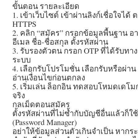
ขั้นตอน รายละเอียด
1. เข้าเว็บไซต์ เข้าผ่านลิงก์เชื่อใจ
HTTPS
2. คลิก “สมัคร” กรอกข้อมูลพื้นฐาน อา
อีเมล ชื่อ-ชื่อสกุล ตั้งรหัสผ่าน
3. รับรองตัวตน กรอก OTP ที่ได้รับท
ระบบ
4. เลือกรับโปรโมชั่น เลือกรับหรือผ่าน
อ่านเงื่อนไขก่อนตกลง
5. เริ่มเล่น ล็อกอิน ทดสอบโหมดเดโมก
จริง
กลเม็ดตอนสมัคร
ตั้งรหัสผ่านที่ไม่ซ้ำกับบัญชีอื่นแล้วก็
(Password Manager)
อย่าให้ข้อมูลส่วนตัวเกินจำเป็น หากร