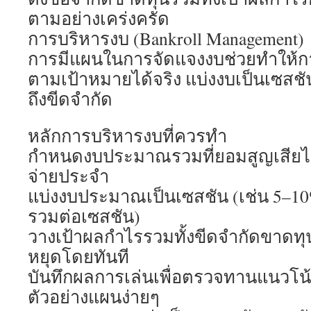
ตามอย่างเคร่งครัด
การบริหารงบ (Bankroll Management)
การมีแผนในการจัดแจงงบช่วยทำให้การเ
ตามเป้าหมายได้จริง แบ่งงบเป็นเซสชันแ
ถึงขีดจำกัด
หลักการบริหารงบที่ควรทำ
กำหนดงบประมาณรวมที่ยอมสูญเสียได
จ่ายประจำ
แบ่งงบประมาณเป็นเซสชัน (เช่น 5–
รวมต่อเซสชัน)
วางเป้าผลกำไรรวมทั้งขีดจำกัดขาดทุนต
หยุดโดยทันที
บันทึกผลการเล่นเพื่อตรวจทานแนวโน้
ตัวอย่างแผนง่ายๆ