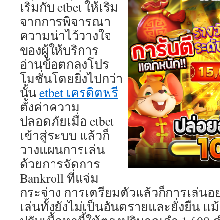
เริ่มกับ etbet ให้เริ่ม
จากการพิจารณา
ความน่าไว้วางใจ
ของผู้ให้บริการ
อ่านข้อตกลงโปร
โมชั่นโดยยิ่งไปกว่า
นั้น
etbet เครดิตฟรี
ตั้งค่าความ
ปลอดภัยเมื่อ etbet
เข้าสู่ระบบ แล้วก็
วางแผนการเล่น
ด้วยการจัดการ
Bankroll ที่แจ่ม
กระจ่าง การเตรียมตัวแล้วก็การเล่นอย่
เล่นทั้งยังไม่เป็นอันตรายและยั่งยืน