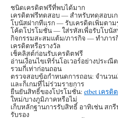
ชนิดเครดิตฟรีที่พบได้มาก
เครดิตฟรีทดสอบ — สำหรับทดสอบเก
โบนัสฝากทีแรก — รับเครดิตเพิ่มตาม
โค้ดโปรโมชั่น — ใส่รหัสเพื่อรับโบนัส
กิจกรรมสะสมแต้ม/ภารกิจ — ทำภารกิจ
เครดิตหรือรางวัล
เช็คลิสต์ก่อนรับเครดิตฟรี
อ่านเงื่อนไขเทิร์นโอเวอร์อย่างประณี
รวมกี่เท่าก่อนถอน
ตรวจสอบข้อกำหนดการถอน: จำนวนเงิน
และก็เกมที่ไม่ร่วมรายการ
ยืนยันสิทธิ์ของโปรโมชั่น:
etbet เครดิต
ใหม่/บางภูมิภาคหรือไม่
เก็บหลักฐานการรับสิทธิ์ อาทิเช่น สกร
รับรอง