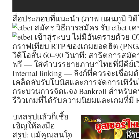
สื่อประกอบที่แนะนำ (ภาพ แผนภูมิ วิด
กราฟเทียบ RTP ของเกมยอดฮิต (PNG/
วิดีโอสั้น 60–90 วินาที: สาธิตการสมั
ฟรี — ใส่คำบรรยายภาษาไทยที่มีคีย์เว
Internal linking — ลิงก์ที่ควรจะเชื่อม
เคล็ดลับรับโบนัสและการจัดการเทิร์น
กระบวนการจัดแจง Bankroll สำหรับคน
รีวิวเกมที่ได้รับความนิยมและเกมที่มี 
บทสรุปแล้วก็เชื้อ
เชิญให้ลงมือ
สรุป: แม้คุณสนใจ