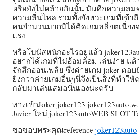
หรือยังไม่คล้ายกันนั้น มันคือความส
ความลื่นไหล รวมทั้งจังหวะเกมที่เข้าถ
คนจำนวนมากมิได้ติดเกมสล็อตเนื่อ
แรง
หรือโบนัสหนักอะไรอยู่แล้ว joker123au
อยากได้เกมที่ไม่อ้อมค้อม เล่นง่าย แล้
จักสึกอ่อนเพลีย ซึ่งค่ายเกม joker ตอ
ยิ่งกว่าค่ายเกมอื่นๆนี่จึงเป็นสิ่งที่ท
กลับมาเล่นเสมอนั่นเองนะครับ
ทางเข้าJoker joker123 joker123auto.wo
Javier ใหม่ joker123autoWEB SLOT T
ขอขอบพระคุณreference
joker123auto