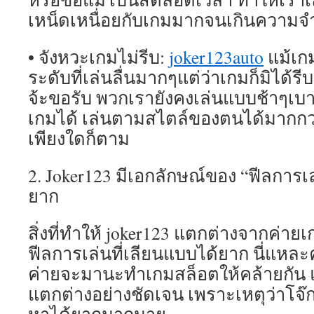
เหน็ดเหนื่อยกับเกมมากจนเกินความจำ
• จังหวะเกมไม่รีบ:
joker123auto
แม้เก
ระดับที่เล่นลื่นมากๆแต่ว่าเกมก็มิได้
จ้ะขอรับ พวกเรายังคงเล่นแบบช้าๆเบา
เกมได้ เล่นตามสไตล์ของตนได้มากกว่
เพียงใดก็ตาม
2. Joker123 มีเอกลักษณ์ของ “ฟีลการเล
ยาก
สิ่งที่ทำให้ joker123 แตกต่างจากค่ายเ
ฟีลการเล่นที่เลียนแบบได้ยาก นี่แหล
ค่ายจะมานะทำเกมสล็อตให้คล้ายกัน แต
แตกต่างอย่างชัดเจน เพราะเหตุว่าโจ๊กเก