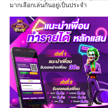
มากเลือกเล่นกันอยู่เป็นประจำ