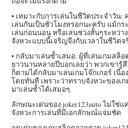
ถือจะไม่แรงก็ตาม
• เหมาะกับการเล่นในชีวิตประจำวัน: ค
เล่นกันเป็นชั่วโมงหรอกนะครับ แม้กระ
เล่นก่อนนอน หรือเล่นช่วงสั้นๆระหว่างวั
จังหวะแบบนี้เจริญจึงกับเวลาในชีวิตจร
• กลับมาเล่นซ้ำเสมอ: ผู้ที่เล่นเกมสล
ยาวนานหลายปีบอกเลยว่า พวกเขารู้สึ
ก็ตามได้กลับมาเล่นเกมโจ๊กเกอร์ เนื่อ
โดยทันที เพราะว่าทราบจังหวะของเกมด
มาเล่นซ้ำได้เสมอๆ
ลักษณะเด่นของ joker123auto ไม่ใช่แค
จังหวะการเล่นที่มีเอกลักษณ์แจ่มชัด
จุดเด่นของเกมสล็อตจากค่าย joker123 ท