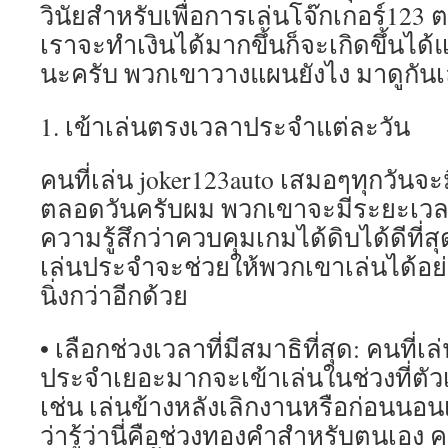
วินัยสำหรับเพื่อการเล่นโจ๊กเกอร์123
เราจะทำเงินได้มากขึ้นก็จะเกิดขึ้นได้แ
นะครับ พวกเขาวางแผนยังไง มาดูกัน
1. เข้าเล่นตรงเวลาประจำแต่ละวัน
คนที่เล่น joker123auto เสมอๆทุกวันจะ
ตลอดวันครับผม พวกเขาจะมีระยะเวลาปร
ความรู้สึกว่าควบคุมเกมได้ดิบได้ดีที่สุ
เล่นประจำจะช่วยให้พวกเขาเล่นได้อ
นิ่งกว่าอีกด้วย
• เลือกช่วงเวลาที่มีสมาธิที่สุด: คนที่เ
ประจำเยอะมากจะเข้าเล่นในช่วงที่ตัว
เช่น เล่นข้างหลังเลิกงานหรือก่อนนอนเพ
ว่ารู้ว่านี่คือช่วงทองคำสำหรับตนเอง 