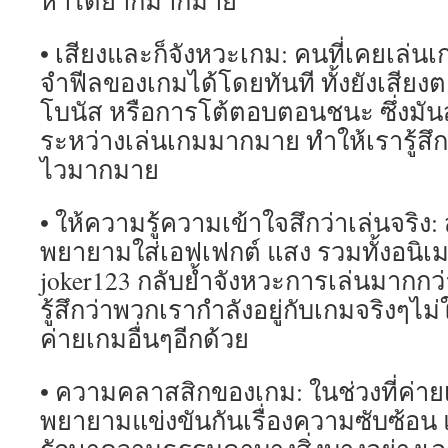
หาได้ยากมากมาย
• เสียงและก็จังหวะเกม: คนที่เคยเล่น
จำฟีลของเกมได้โดยทันที ทั้งยังเสียง
โบนัส หรือการโต้ตอบตอนชนะ ซึ่งมันส
ระหว่างเล่นเกมมากมาย ทำให้เรารู้สึกค
ไวมากมาย
• ให้ความรู้ความเข้าใจสึกว่าเล่นจริง
พยายามใส่เอฟเฟกต์ แสง รวมทั้งอนิเมช
joker123 กลับย้ำจังหวะการเล่นมากกว
รู้สึกว่าพวกเรากำลังอยู่กับเกมจริงๆไ
ค่ายเกมอื่นๆอีกด้วย
• ความคลาสสิกของเกม: ในช่วงที่ค่า
พยายามแข่งขันกันเรื่องความซับซ้อน แ