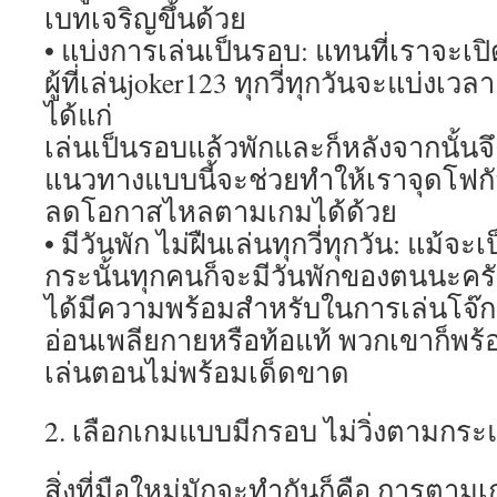
เบทเจริญขึ้นด้วย
• แบ่งการเล่นเป็นรอบ: แทนที่เราจะเ
ผู้ที่เล่นjoker123 ทุกวี่ทุกวันจะแบ่งเ
ได้แก่
เล่นเป็นรอบแล้วพักและก็หลังจากนั้นจ
แนวทางแบบนี้จะช่วยทำให้เราจุดโฟกั
ลดโอกาสไหลตามเกมได้ด้วย
• มีวันพัก ไม่ฝืนเล่นทุกวี่ทุกวัน: แม้
กระนั้นทุกคนก็จะมีวันพักของตนนะครับ ว
ได้มีความพร้อมสำหรับในการเล่นโจ๊ก
อ่อนเพลียกายหรือท้อแท้ พวกเขาก็พร้อ
เล่นตอนไม่พร้อมเด็ดขาด
2. เลือกเกมแบบมีกรอบ ไม่วิ่งตามก
สิ่งที่มือใหม่มักจะทำกันก็คือ การตามเ