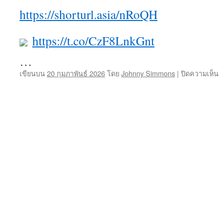
https://shorturl.asia/nRoQH
https://t.co/CzF8LnkGnt
…
เขียนบน
20 กุมภาพันธ์ 2026
โดย
Johnny Simmons
|
ปิดความเห็น