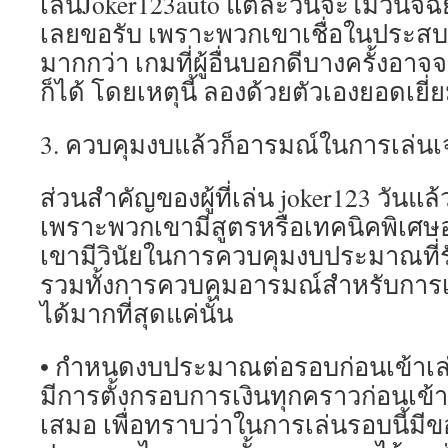
เล่นJoker123auto แต่ละวันจะไม่วินิจฉ
เลยขอรับ เพราะพวกเขาเชื่อในประ
มากกว่า เกมที่ผู้อื่นบอกดีบางครั้งอา
ก็ได้ โดยเหตุนี้ ลองด้วยตัวเองยอดเยี่
3. ควบคุมงบแล้วก็อารมณ์ในการเล่นเ
ส่วนสำคัญของผู้ที่เล่น joker123 วันแล้ว
เพราะพวกเขามีสูตรหรือเทคนิคพิเศ
เขามีวินัยในการควบคุมงบประมาณที
รวมทั้งการควบคุมอารมณ์สำหรับการเล่
ได้มากที่สุดแค่นั้น
• กำหนดงบประมาณต่อรอบก่อนเข้าเล่
มีการตั้งกรอบการเงินทุกคราวก่อนเข้า
เสมอ เพื่อทราบว่าในการเล่นรอบนี้มี