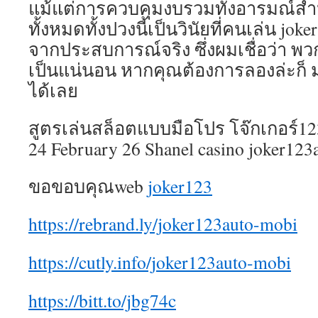
แม้แต่การควบคุมงบรวมทั้งอารมณ์สำห
ทั้งหมดทั้งปวงนี้เป็นวินัยที่คนเล่น jo
จากประสบการณ์จริง ซึ่งผมเชื่อว่า 
เป็นแน่นอน หากคุณต้องการลองล่ะก็
ได้เลย
สูตรเล่นสล็อตแบบมือโปร โจ๊กเกอร์12
24 February 26 Shanel casino joker12
ขอขอบคุณweb
joker123
https://rebrand.ly/joker123auto-mobi
https://cutly.info/joker123auto-mobi
https://bitt.to/jbg74c