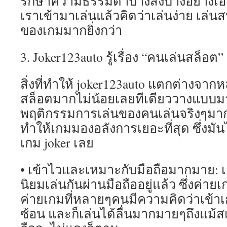
รักษาความธรรมดาบางสิ่งบางอย่างเอ
เราเข้ามาเล่นแล้วคิดว่าเล่นง่าย เล่นส
ของเกมมากยิ่งกว่า
3. Joker123auto รู้เรื่อง “คนเล่นสล็อต
สิ่งที่ทำให้ joker123auto แตกต่างจาก
สล็อตมากไม่น้อยเลยทีเดียววางแบบม
พฤติกรรมการเล่นของคนเล่นจริงๆมาก
ทำให้เกมมองอลังการเยอะที่สุด ซึ่งมั
เกม joker เลย
• เข้าไวและเหมาะกับมือถือมากมาย: เ
นิยมเล่นกันผ่านมือถืออยู่แล้ว ซึ่งค่า
ค่ายเกมที่หลายๆคนมีความคิดว่าเข้าเ
ซ้อน และก็เล่นได้ลื่นมากมายๆถึงแม้