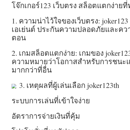
โจ๊กเกอร์123 เว็บตรง สล็อตแตกง่ายที่
1. ความน่าไว้ใจของเว็บตรง: joker123 เ
เอเย่นต์ ประกันความปลอดภัยและควา
ตอน
2. เกมสล็อตแตกง่าย: เกมของ joker123th
ความหมายว่าโอกาสสำหรับการชนะแล้ว
มากกว่าที่อื่น
3. เหตุผลที่ผู้เล่นเลือก joker123th
ระบบการเล่นที่เข้าใจง่าย
อัตราการจ่ายเงินที่คุ้ม