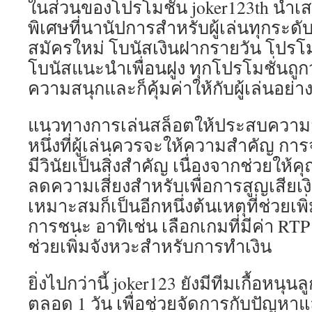
ในส่วนของโปรโมชั่น joker123th นำเส
พิเศษที่นานัปการสำหรับผู้เล่นทุกระดั
สมัครใหม่ โบนัสเงินฝากรายวัน โปรโม
โบนัสแนะนำเพื่อนฝูง ทุกโปรโมชั่นถูก
ความสนุกและก็คุ้มค่าให้กับผู้เล่นอย่างเ
แนวทางการเล่นสล็อตให้ประสบความสำเ
หนึ่งที่ผู้เล่นควรจะให้ความสำคัญ การ
มีวินัยเป็นสิ่งสำคัญ เนื่องจากช่วยให
ลดความเสี่ยงสำหรับเพื่อการสูญเสียเงิ
เหมาะสมก็เป็นอีกหนึ่งต้นเหตุที่ช่วยเ
การชนะ อาทิเช่น เลือกเกมที่มีค่า RTP 
ช่วยเพิ่มจังหวะสำหรับการทำเงิน
ยิ่งไปกว่านี้ joker123 ยังมีทีมเกื้อหนุน
ตลอด 1 วัน เพื่อช่วยจัดการกับปัญหาแ