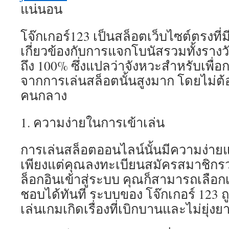
แน่นอน
โจ๊กเกอร์123 เป็นสล็อตเว็บไซต์ตรงที่มี
เกี่ยวข้องกับการแจกโบนัสรวมทั้งรางว
ถึง 100% ซึ่งแปลว่าจังหวะสำหรับเพื่
จากการเล่นสล็อตนั้นสูงมาก โดยไม่ต้อ
คนกลาง
1. ความง่ายในการเข้าเล่น
การเล่นสล็อตออนไลน์นั้นมีความง่
เพียงแต่คุณลงทะเบียนสมัครสมาชิกร
ล็อกอินเข้าสู่ระบบ คุณก็สามารถเลือกเ
ชอบได้ทันที ระบบของ โจ๊กเกอร์ 123 ถ
เล่นเกมเกิดเรื่องที่เบิกบานและไม่ยุ่งย