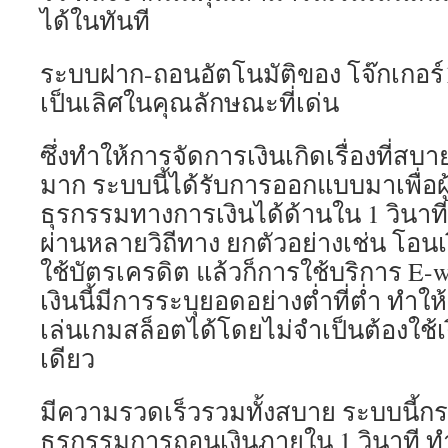
ได้ในทันที
ระบบฝาก-ถอนอัตโนมัติของ โจ๊กเกอร์1
เป็นเลิศในคุณลักษณะที่เด่น
ซึ่งทำให้การจัดการเงินเกิดเรื่องที่สบ
มาก ระบบนี้ได้รับการออกแบบมาเพื่อผ
ธุรกรรมทางการเงินได้ด้านใน 1 วินาท
ผ่านหลายวิถีทาง ยกตัวอย่างเช่น โอน
ใช้บัตรเครดิต แล้วก็การใช้บริการ E-
เงินนี้มีการระบุยอดอย่างต่ำที่ต่ำ ทำให
เล่นเกมสล็อตได้โดยไม่จำเป็นต้องใช้เ
เดียว
มีความรวดเร็วรวมทั้งสบาย ระบบนี้
ธุรกรรมการถอนเงินภายใน 1 วินาที ทำ