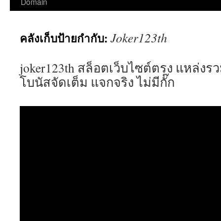
ไป
Domain
ยัง
Joker123th
คลังเก็บป้ายกำกับ:
เนื้อหา
joker123th สล็อตเว็บไซต์ตรง แหล่ง
โบนัสจัดเต็ม แจกจริง ไม่มีกั๊ก