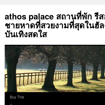
athos palace สถานที่พัก รีสอร
ชายหาดที่สวยงามที่สุดในฮัลคิด
บันเทิงสดใส
ข้าม
Buy This