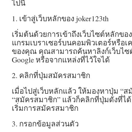
ไปนี้
1. เข้าสู่เว็บหลักของ joker123th
เริ่มต้นด้วยการเข้าถึงเว็บไซต์หลักขอ
แกรมเบราเซอร์บนคอมพิวเตอร์หรือเครื
ของคุณ คุณสามารถค้นหาลิงก์เว็บไซ
Google หรือจากแหล่งที่ไว้ใจได้
2. คลิกที่ปุ่มสมัครสมาชิก
เมื่อไปสู่เว็บหลักแล้ว ให้มองหาปุ่ม “
“สมัครสมาชิก” แล้วก็คลิกที่ปุ่มดังที่ไ
เริ่มการสมัครสมาชิก
3. กรอกข้อมูลส่วนตัว