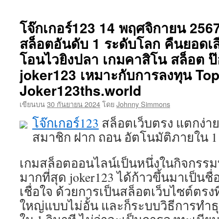
Jok
เว็บ
สล็
โจ๊กเกอร์123 14 พฤศจิกายน 2567
ออน
สล็อตอันดับ 1 ระดับโลก คืนยอดเสี
เสริ
ทุก
โอนไวยิงปลา เกมคาสิโน สล็อต ป๊
ควา
ต้อ
joker123 เหมาะกับการลงทุน Top
สล็
Joker123ths.world
วัน
เกิด
เขียนบน
30 กันยายน 2024
โดย
Johnny Simmons
รับ
300
โจ๊กเกอร์123
สล็อตเว็บตรง แตกง่าย
บาท
สมาชิก ฝาก ถอน อัตโนมัติภายใน 1 
กีฬา
สล็
ยิง
เกมสล็อตออนไลน์เป็นหนึ่งในกิจกรรมท
ปลา
มากที่สุด joker123 ได้ก้าวขึ้นมาเป็นชื่
คา
สิโน
เชื่อใจ ด้วยการเป็นสล็อตเว็บไซต์ตรง
ป๊อก
ใหญ่แบบไม่อั้น และก็ระบบวิธีการทำธุ
เด้ง
โจ๊ก