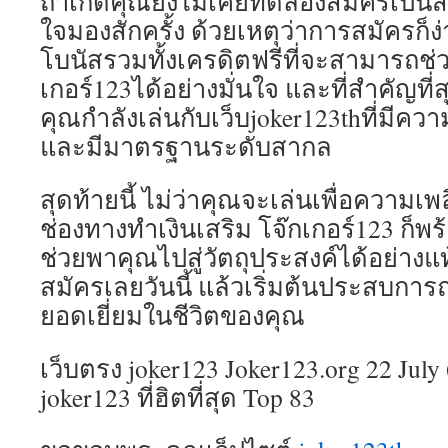
ถ้าเกิดคุณยังไม่เคยทดลองสมัครเป็นส
ใจมองสักครั้ง ด้วยเหตุว่าการสมัครก็ง
โบนัสรวมทั้งเครดิตฟรีที่จะสามารถช่วย
เกอร์123ได้อย่างมั่นใจ และที่สำคัญที่สุ
คุณกำลังเล่นกับเว็บjoker123thที่มีควา
และมีมาตรฐานระดับสากล
สุดท้ายนี้ ไม่ว่าคุณจะเล่นเพื่อความ
ช่องทางทำเงินเสริม โจ๊กเกอร์123 ก็พร้อ
ช่วยพาคุณไปสู่วัตถุประสงค์ได้อย่างแท
สมัครเลยวันนี้ แล้วเริ่มต้นประสบการณ์
ยอดเยี่ยมในชีวิตของคุณ
เว็บตรง joker123 Joker123.org 22 July
joker123 ที่ฮิตที่สุด Top 83