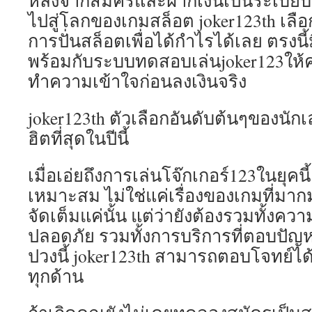
หลังจากสมัครและฝากเงินเป็นระเบียบแ
ไปสู่โลกของเกมสล็อต joker123th เลือก
การปั่นสล็อตเพื่อได้กำไรได้เลย ตรงน
พร้อมกับระบบทดสอบเล่นjoker123ให้ค
ทำความเข้าใจก่อนลงเงินจริง
joker123th ตัวเลือกอันดับต้นๆของนั
ฮิตที่สุดในปีนี้
เมื่อเอ่ยถึงการเล่นโจ๊กเกอร์123ในยุคนี้
เหมาะสม ไม่ใช่แค่เรื่องของเกมที่มาก
จัดเต็มแค่นั้น แต่ว่ายังต้องรวมทั้งคว
ปลอดภัย รวมทั้งการบริการที่ตอบปัญหาผู
ปวงนี้ joker123th สามารถตอบโจทย์ไ
ทุกด้าน