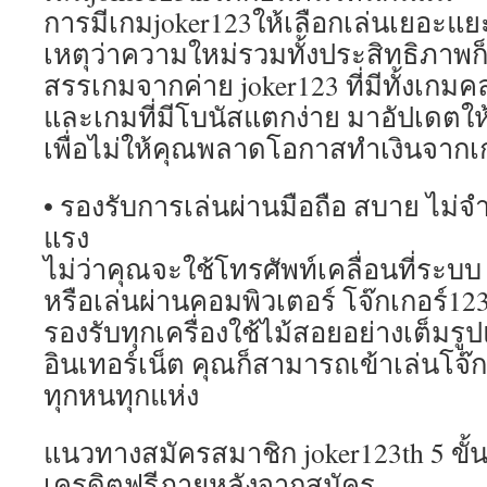
การมีเกมjoker123ให้เลือกเล่นเยอะแย
เหตุว่าความใหม่รวมทั้งประสิทธิภาพก็ส
สรรเกมจากค่าย joker123 ที่มีทั้งเกมค
และเกมที่มีโบนัสแตกง่าย มาอัปเดตใ
เพื่อไม่ให้คุณพลาดโอกาสทำเงินจากเ
• รองรับการเล่นผ่านมือถือ สบาย ไม่จำเ
แรง
ไม่ว่าคุณจะใช้โทรศัพท์เคลื่อนที่ระบบ
หรือเล่นผ่านคอมพิวเตอร์ โจ๊กเกอร์12
รองรับทุกเครื่องใช้ไม้สอยอย่างเต็มรูป
อินเทอร์เน็ต คุณก็สามารถเข้าเล่นโจ๊
ทุกหนทุกแห่ง
แนวทางสมัครสมาชิก joker123th 5 ขั้
เครดิตฟรีภายหลังจากสมัคร