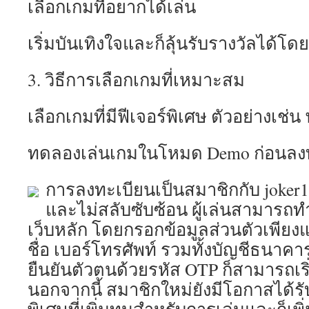
เลือกเกมที่อยากได้เล่น
เริ่มบันเทิงใจและก็ลุ้นรับรางวัลได้โดย
3. วิธีการเลือกเกมที่เหมาะสม
เลือกเกมที่มีฟีเจอร์พิเศษ ตัวอย่างเช่
ทดลองเล่นเกมในโหมด Demo ก่อนลงท
การลงทะเบียนเป็นสมาชิกกับ joker123
และไม่สลับซับซ้อน ผู้เล่นสามารถท
เว็บหลัก โดยกรอกข้อมูลส่วนตัวเพียงแค่
ชื่อ เบอร์โทรศัพท์ รวมทั้งบัญชีธนาคาร
ยืนยันตัวตนด้วยรหัส OTP ก็สามารถเริ
นอกจากนี้ สมาชิกใหม่ยังมีโอกาสได้รั