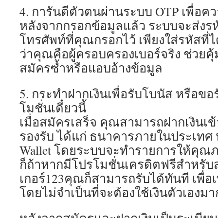
4. การันตีตัวตนผ่านระบบ OTP เพื่อคว
หลังจากกรอกข้อมูลแล้ว ระบบจะส่งรหั
โทรศัพท์ที่คุณกรอกไว้ เพียงใส่รหัสที่
ว่าคุณคือผู้ครอบครองเบอร์จริง ช่วยค
สมัครซ้ำหรือแอบอ้างข้อมูล
5. กระทำฝากเงินเพื่อรับโบนัส หรือข
โมชั่นเดี๋ยวนี้
เมื่อสมัครเสร็จ คุณสามารถฝากเงินเข้
รองรับ ได้แก่ ธนาคารภายในประเทศ 
Wallet โดยระบบจะทำรายการให้คุณภาย
ก็ถ้าหากมีโปรโมชั่นเครดิตฟรีสำหรับ
เกอร์123คุณก็สามารถรับได้ทันที เพื่อ
โดยไม่จำเป็นที่จะต้องใช้เงินตัวเองมา