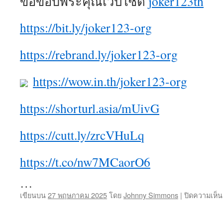
ขอขอบพระคุณเว็ปไซต์
joker123th
https://bit.ly/joker123-org
https://rebrand.ly/joker123-org
https://wow.in.th/joker123-org
https://shorturl.asia/mUivG
https://cutt.ly/zrcVHuLq
https://t.co/nw7MCaorO6
…
เขียนบน
27 พฤษภาคม 2025
โดย
Johnny Simmons
|
ปิดความเห็น