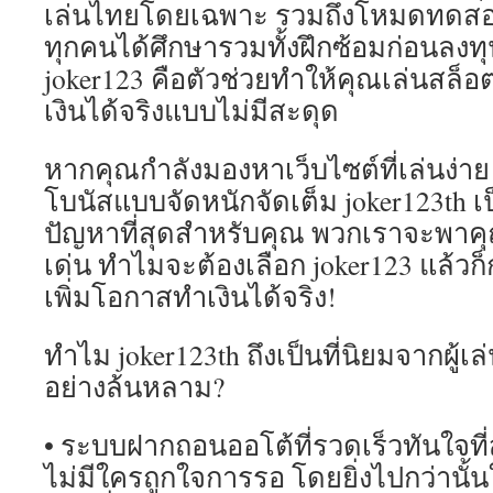
เล่นไทยโดยเฉพาะ รวมถึงโหมดทดสอบเ
ทุกคนได้ศึกษารวมทั้งฝึกซ้อมก่อนลงทุ
joker123 คือตัวช่วยทำให้คุณเล่นสล็
เงินได้จริงแบบไม่มีสะดุด
หากคุณกำลังมองหาเว็บไซต์ที่เล่นง่าย 
โบนัสแบบจัดหนักจัดเต็ม joker123th เป
ปัญหาที่สุดสำหรับคุณ พวกเราจะพาคุ
เด่น ทำไมจะต้องเลือก joker123 แล้วก
เพิ่มโอกาสทำเงินได้จริง!
ทำไม joker123th ถึงเป็นที่นิยมจากผู
อย่างล้นหลาม?
• ระบบฝากถอนออโต้ที่รวดเร็วทันใจที่
ไม่มีใครถูกใจการรอ โดยยิ่งไปกว่านั