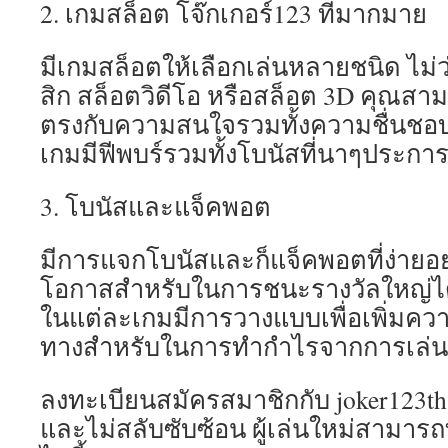
2. เกมสล็อต โจ๊กเกอร์123 ที่มากมาย
มีเกมสล็อตให้เลือกเล่นหลายชนิด ไม่
สิก สล็อตวิดีโอ หรือสล็อต 3D คุณสาม
ตรงกับความสนใจรวมทั้งความชื่นชอบข
เกมมีฟีพบร์รวมทั้งโบนัสที่นาๆประกา
3. โบนัสและแจ็คพอต
มีการแจกโบนัสและก็แจ็คพอตที่ง่ายอย่าง
โอกาสสำหรับในการชนะรางวัลใหญ่ได้
ในแต่ละเกมมีการวางแบบเพื่อเพิ่มคว
ทางสำหรับในการทำกำไรจากการเล่
ลงทะเบียนสมัครสมาชิกกับ joker123th เ
และไม่สลับซับซ้อน ผู้เล่นใหม่สามาร