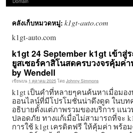
ไป
Domain
ยัง
k1gt-auto.com
คลังเก็บหมวดหมู่:
เนื้อหา
k1gt-auto.com
k1gt 24 September k1gt เข้าสู่
ยูสเซอร์คาสิโนสดครบวงจรคุ้มค่า
by Wendell
เขียนบน
1 ตุลาคม 2025
โดย
Johnny Simmons
k1gt เป็นคำที่หลายๆคนค้นหาเมื่อม
ออนไลน์ที่มีโปรโมชั่นน่าดึงดูด ในบ
อธิบายตั้งแต่ภาพรวมของบริการ แนวท
ปลอดภัย ทางแก้เมื่อไม่สามารถที่จะ k1g
การใช้ k1gt เครดิตฟรี ให้คุ้มค่า พร