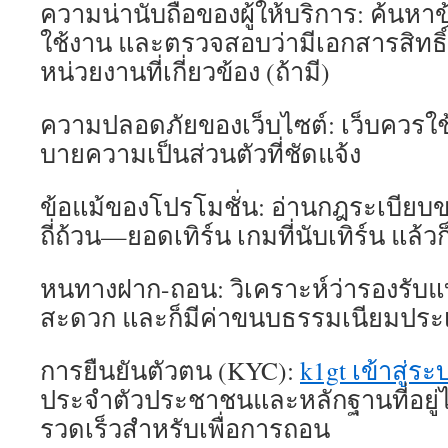
ความน่านับถือของผู้ให้บริการ: ค้นหาข้อ
ใช้งาน และตรวจสอบว่ามีเอกสารสิทธิ
หน่วยงานที่เกี่ยวข้อง (ถ้ามี)
ความปลอดภัยของเว็บไซต์: เว็บควรใช
บายความเป็นส่วนตัวที่ชัดแจ้ง
ข้อแม้ของโปรโมชั่น: อ่านกฎระเบียบขอ
ถี่ถ้วน—ยอดเทิร์น เกมที่นับเทิร์น แล
หนทางฝาก-ถอน: วิเคราะห์ว่ารองรับแบงค
สะดวก และก็มีค่าขนบธรรมเนียมประเ
การยืนยันตัวตน (KYC):
k1gt เข้าสู่ระ
ประจำตัวประชาชนและหลักฐานที่อยู่ไว
รวดเร็วสำหรับเพื่อการถอน