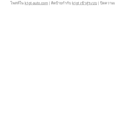
โพสท์ใน
k1gt-auto.com
|
ติดป้ายกำกับ
k1gt เข้าสู่ระบบ
|
ปิดความเ