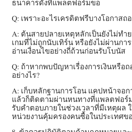
ธนาคารดังที่แพลตฟอร์มขอ
Q: เพราะอะไรเครดิตฟรีบางโอกาสถอน
A: ต้นสายปลายเหตุหลักเป็นยังไม่ทำย
เกมที่ไม่ถูกนับเทิร์น หรือยังไม่ผ่านก
อ่านเงื่อนไขอย่างถี่ถ้วนก่อนรับโบนัส
Q: ถ้าหากพบปัญหาเรื่องการเงินหรือถ
อย่างไร?
A: เก็บหลักฐานการโอน แคปหน้าจอกา
แล้วก็ติดตามผ่านหนทางที่แพลตฟอร์มเ
รับคำตอบภายในช่วงเวลาที่มีเหตุผล ให
หน่วยงานคุ้มครองคนซื้อในประเทศข
8. ข้อควรปฏิบัติตามด้านกฎหมายและก