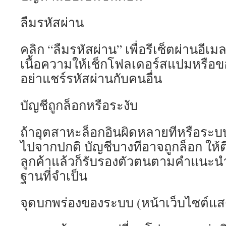
ลืมรหัสผ่าน
คลิก “ลืมรหัสผ่าน” เพื่อรีเซ็ตผ่านอีเม
เนื้อความให้เช็กโฟลเดอร์สแปมหรือขอ
อย่าแชร์รหัสผ่านกับคนอื่น
บัญชีถูกล็อกหรือระงับ
ถ้าอุตสาหะล็อกอินผิดหลายทีหรือระ
ไปจากปกติ บัญชีบางทีอาจถูกล็อก ให้ต
ลูกค้าแล้วก็รับรองตัวตนตามคำแนะนำ 
ฐานที่จำเป็น
จุดบกพร่องของระบบ (หน้าเว็บไซต์แสด