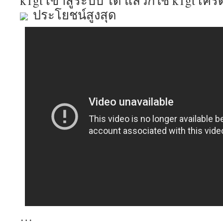
k1gt เข้าสู่ระบบ ได้ แล้วก็ใช้ k1gt เครด
ประโยชน์สูงสุด
…