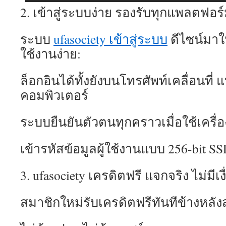
2. เข้าสู่ระบบง่าย รองรับทุกแพลตฟอร
ระบบ
ufasociety เข้าสู่ระบบ
ดีไซน์มาใ
ใช้งานง่าย:
ล็อกอินได้ทั้งยังบนโทรศัพท์เคลื่อนที่ 
คอมพิวเตอร์
ระบบยืนยันตัวตนทุกคราวเมื่อใช้เครื่
เข้ารหัสข้อมูลผู้ใช้งานแบบ 256-bit SS
3. ufasociety เครดิตฟรี แจกจริง ไม่มีเ
สมาชิกใหม่รับเครดิตฟรีทันทีข้างหลัง