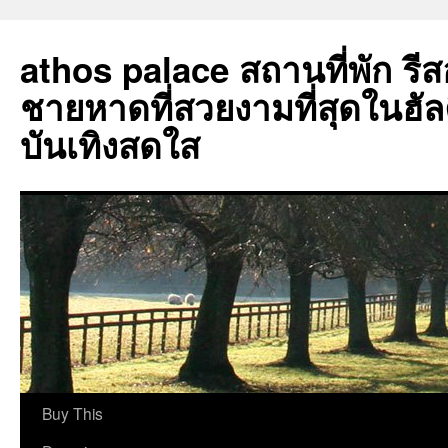
athos palace สถานที่พัก รีสอร
ชายหาดที่สวยงามที่สุดในฮัลคิด
บันเทิงสดใส
ข้าม
Buy This