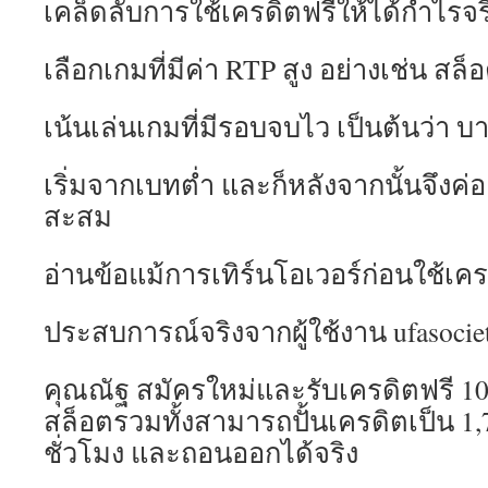
เคล็ดลับการใช้เครดิตฟรีให้ได้กำไรจร
เลือกเกมที่มีค่า RTP สูง อย่างเช่น สล
เน้นเล่นเกมที่มีรอบจบไว เป็นต้นว่า บ
เริ่มจากเบทต่ำ และก็หลังจากนั้นจึงค่อ
สะสม
อ่านข้อแม้การเทิร์นโอเวอร์ก่อนใช้เคร
ประสบการณ์จริงจากผู้ใช้งาน ufasocie
คุณณัฐ สมัครใหม่และรับเครดิตฟรี 100
สล็อตรวมทั้งสามารถปั้นเครดิตเป็น 
ชั่วโมง และถอนออกได้จริง