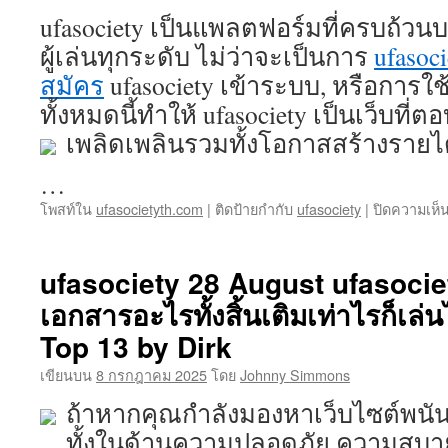
ufasociety เป็นแพลตฟอร์มที่ครบถ้วน
ผู้เล่นทุกระดับ ไม่ว่าจะเป็นการ
ufasoc
สมัคร
ufasociety เข้าระบบ, หรือการใช้
ทั้งหมดนี้ทำให้ ufasociety เป็นเว็บที่
เพลิดเพลินรวมทั้งโอกาสสร้างรายไ
…
โพสท์ใน
ufasocietyth.com
|
ติดป้ายกำกับ
ufasociety
|
ปิดความเห็
ufasociety 28 August ufasocie
เอกสารอะไรทั้งสิ้นเติมเท่าไรก็เล่น
Top 13 by Dirk
เขียนบน
8 กรกฎาคม 2025
โดย
Johnny Simmons
ถ้าหากคุณกำลังมองหาเว็บไซต์พนั
ทั้งในด้านความปลอดภัย ความสบาย 