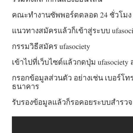
คณะทำงานซัพพอร์ตตลอด 24 ชั่วโมง
แนวทางสมัครแล้วก็เข้าสู่ระบบ ufasoci
กรรมวิธีสมัคร ufasociety
เข้าไปที่เว็บไซต์แล้วกดปุ่ม ufasociety
กรอกข้อมูลส่วนตัว อย่างเช่น เบอร์โท
ธนาคาร
รับรองข้อมูลแล้วก็รอคอยระบบสำรวจ