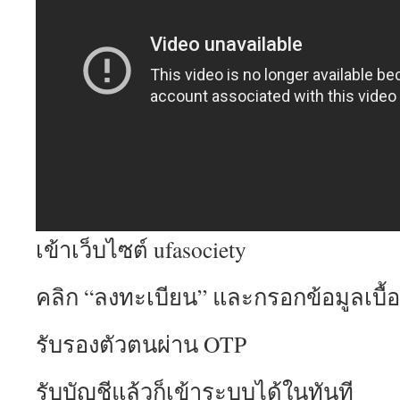
เข้าเว็บไซต์ ufasociety
คลิก “ลงทะเบียน” และกรอกข้อมูลเบื้อ
รับรองตัวตนผ่าน OTP
รับบัญชีแล้วก็เข้าระบบได้ในทันที