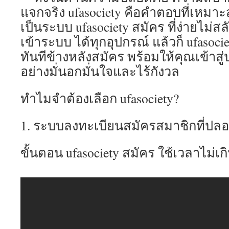
แจกจริง ufasociety คือคำตอบที่เหมาะ
เป็นระบบ ufasociety สมัคร ที่ง่ายไม่สล
เข้าระบบ ได้ทุกอุปกรณ์ แล้วก็ ufasocie
ทันทีข้างหลังสมัคร พร้อมให้คุณเข้าส
อย่างมั่นอกมั่นใจและไร้กังวล
ทำไมจำต้องเลือก ufasociety?
1. ระบบลงทะเบียนสมัครสมาชิกที่ปลอด
ขั้นตอน ufasociety สมัคร ใช้เวลาไม่เกิ