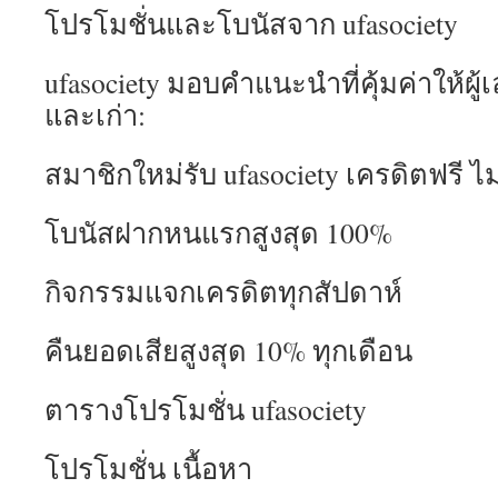
โปรโมชั่นและโบนัสจาก ufasociety
ufasociety มอบคำแนะนำที่คุ้มค่าให้ผู้เ
และเก่า:
สมาชิกใหม่รับ ufasociety เครดิตฟรี ไ
โบนัสฝากหนแรกสูงสุด 100%
กิจกรรมแจกเครดิตทุกสัปดาห์
คืนยอดเสียสูงสุด 10% ทุกเดือน
ตารางโปรโมชั่น ufasociety
โปรโมชั่น เนื้อหา