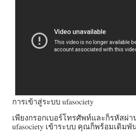
การเข้าสู่ระบบ ufasociety
เพียงกรอกเบอร์โทรศัพท์และก็รหัสผ่า
ufasociety เข้าระบบ คุณก็พร้อมเดิมพั