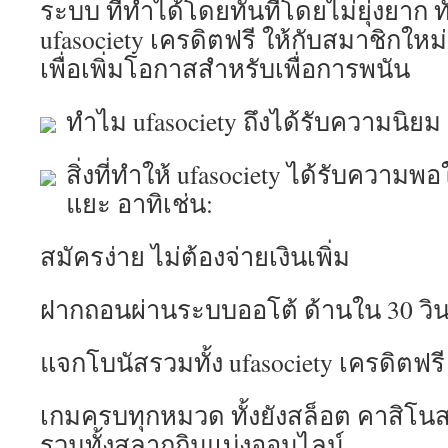
ระบบ ที่ทำได้โดยทันทีโดยไม่ยุ่งยาก ท
ufasociety เครดิตฟรี ให้กับสมาชิกใหม่แล
เพื่อเพิ่มโอกาสสำหรับเพื่อการพนัน
ทำไม ufasociety ถึงได้รับความนิยม
สิ่งที่ทำให้ ufasociety ได้รับความ
แยะ อาทิเช่น:
สมัครง่าย ไม่ต้องจ่ายเงินเพิ่ม
ฝากถอนผ่านระบบออโต้ ด้านใน 30 วิน
แจกโบนัสรวมทั้ง ufasociety เครดิตฟ
เกมครบทุกหมวด ทั้งยังสล็อต คาสิโ
รวมทั้งสลากกินแบ่งออนไลน์