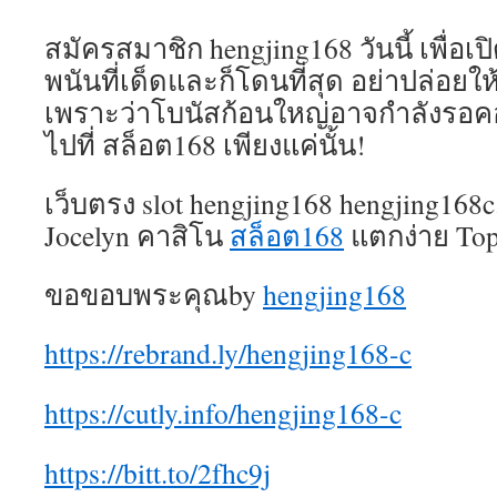
สมัครสมาชิก hengjing168 วันนี้ เพื่
พนันที่เด็ดและก็โดนที่สุด อย่าปล่อย
เพราะว่าโบนัสก้อนใหญ่อาจกำลังรอคอ
ไปที่ สล็อต168 เพียงแค่นั้น!
เว็บตรง slot hengjing168 hengjing168
Jocelyn คาสิโน
สล็อต168
แตกง่าย Top
ขอขอบพระคุณby
hengjing168
https://rebrand.ly/hengjing168-c
https://cutly.info/hengjing168-c
https://bitt.to/2fhc9j