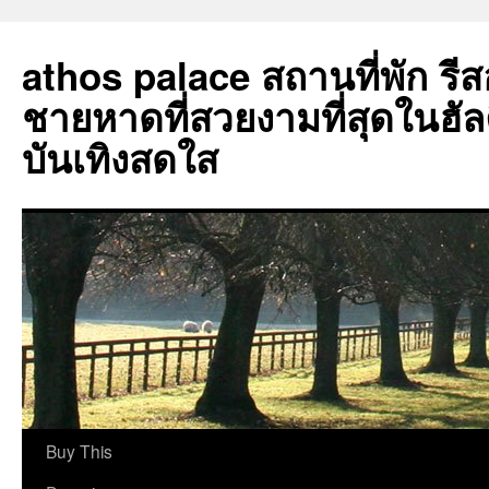
athos palace สถานที่พัก รีสอร
ชายหาดที่สวยงามที่สุดในฮัลคิด
บันเทิงสดใส
ข้าม
Buy This