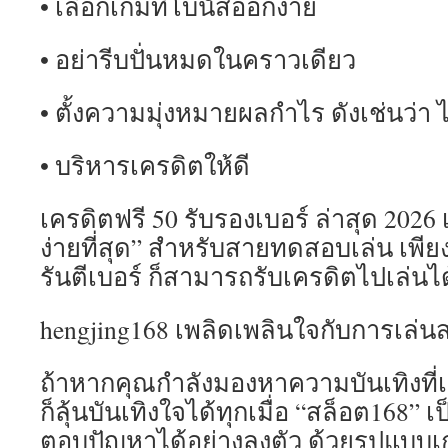
• เลือกเกมที่โบนัสออกง่าย
• อย่ารีบปั่นหมดในคราวเดียว
• ตั้งความมุ่งหมายผลกำไร ดังเช่นว่า 
• บริหารเครดิตให้ดี
เครดิตฟรี 50 รับรองเบอร์ ล่าสุด 2026 เ
ง่ายที่สุด” สำหรับสายทดสอบเล่น เพีย
รันตีเบอร์ ก็สามารถรับเครดิตไปเล่นได
hengjing168 เพลิดเพลินใจกับการเล่นสล
ถ้าหากคุณกำลังมองหาความบันเทิงที่เล
ก็ลุ้นบันเทิงใจได้ทุกเมื่อ “สล็อต168” เป
ตอบปัญหาได้อย่างลงตัว ด้วยรูปแบบเก