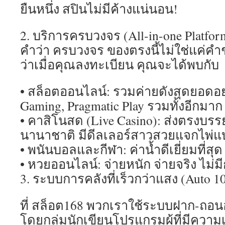
ยืนหนึ่ง สปินไม่มีค้างแน่นอน!
2. บริการครบวงจร (All-in-one Platfor
คำว่า ครบวงจร ของตรงนี้ไม่ใช่แค่คำช
ว่าเมื่อคุณลงทะเบียน คุณจะได้พบกับ
• สล็อตออนไลน์: รวมค่ายดังสุดยอดอย่
Gaming, Pragmatic Play รวมทั้งอีกมาก
• คาสิโนสด (Live Casino): ส่งตรงบ
นานาชาติ มีดีลเลอร์สาวสวยแจกไพ่แบ
• พนันบอลและกีฬา: ค่าน้ำดีเยี่ยมที่สุด
• หวยออนไลน์: จ่ายหนัก จ่ายจริง ไม่มี
3. ระบบการคลังที่เร็วกว่าแสง (Auto 
ที่ สล็อต168 พวกเราใช้ระบบฝาก-ถอนอั
โดยกลุ่มนักเขียนโปรแกรมผู้ที่มีความ