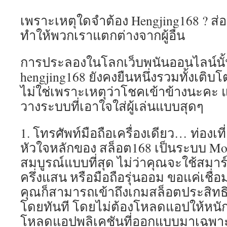
เพราะเหตุใดจำต้อง Hengjing168 ? ส่อ
ทำให้พวกเราแตกต่างจากผู้อื่น
การประลองในโลกเว็บพนันออนไลน์นั้น
hengjing168 ยังคงยืนหนึ่งรวมทั้งเติบโต
ไม่ใช่เพราะเหตุว่าโชคเข้าข้างนะคะ แ
วางระบบที่เอาใจใส่ผู้เล่นแบบสุดๆ
1. โทรศัพท์มือถือเครื่องเดียว… ท่องเ
หัวใจหลักของ สล็อต168 เป็นระบบ Mobi
สมบูรณ์แบบที่สุด ไม่ว่าคุณจะใช้สมา
ครึ่งแสน หรือมือถือรุ่นออม ขอแค่เชื่อ
คุณก็สามารถเข้าถึงเกมสล็อตประสิทธ
โดยทันที โดยไม่ต้องโหลดแอปให้หนักเ
โหลดแอปพลิเคชันที่ออกแบบมาเฉพาะก