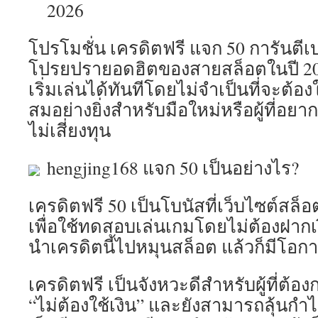
2026
ลอง
แล้ว
ถึง
โปรโมชั่น เครดิตฟรี แจก 50 การันตีเบอ
รู้
โปรยปรายอดฮิตของสายสล็อตในปี 20
ว่า
ทำไม
เริ่มเล่นได้ทันทีโดยไม่จำเป็นที่จะต้อง
คน
สมอย่างยิ่งสำหรับมือใหม่หรือผู้ที่อ
ถึง
กลับ
ไม่เสี่ยงทุน
มา
เล่น
hengjing168 แจก 50 เป็นอย่างไร?
ซ้ำ
ใหม่
ล่าสุด
เครดิตฟรี 50 เป็นโบนัสที่เว็บไซต์สล
Top
เพื่อใช้ทดสอบเล่นเกมโดยไม่ต้องฝากเง
26
by
นำเครดิตนี้ไปหมุนสล็อต แล้วก็มีโอกา
Jocelyn
hengjing168c.com
เครดิตฟรี เป็นจังหวะดีสำหรับผู้ที่ต้อ
10
พ.ค.
“ไม่ต้องใช้เงิน” และยังสามารถลุ้นกำไร
2569