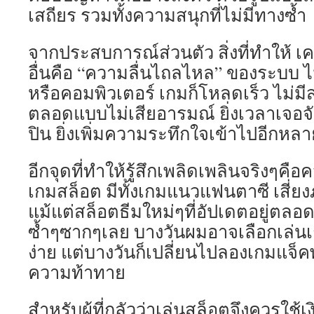
เสถียร รวมทั้งความสนุกที่ไม่มีทางซ้ำ
จากประสบการณ์ส่วนตัว สิ่งที่ทำให้ เค
อื่นคือ “ความลื่นไถลไหล” ของระบบ ไม
หรือคอมพิวเตอร์ เกมก็โหลดเร็ว ไม่มีส
ตลอดแบบไม่เสียอารมณ์ ยิ่งเวลาเจอจ
ปิน ยิ่งเพิ่มความระทึกใจเข้าไปอีกหลา
อีกจุดที่ทำให้รู้สึกเพลิดเพลินจริง
เกมสล็อต มีทั้งเกมแนวแฟนตาซี เสี่ยง
แม้แต่สล็อตธีมใหม่ๆที่อัปเดตอยู่ตลอดเ
ซ้ำๆซากๆเลย บางวันผมอาจเลือกเล่นเ
ง่าย แต่บางวันก็เปลี่ยนไปลองเกมแจ็คพ
ความท้าทาย
สำหรับผู้ที่กลัวว่าเล่นสล็อตจึงควรใช้