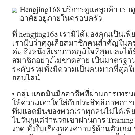
Hengjing168 บริการดูแลลูกค้า เรา
อาศัยอยู่ภายในครอบครัว
ที่ hengjing168 เรามิได้มองคุณเป็นเพีย
เรานับว่าคุณคือสมาชิกคนสำคัญในค
ค่ะ สิ่งหนึ่งที่เราภาคภูมิใจที่สุดและไ
สมาชิกอย่างไม่ขาดสาย เป็นมาตรฐานก
ระดับรวมทั้งมีความเป็นคนมากที่สุด
ออนไลน์
• กลุ่มแอดมินมืออาชีพที่ผ่านการเทรน
ให้ความเอาใจใส่กับประสิทธิภาพการบ
ทีมแอดมินของพวกเราทุกคนไม่ได้เพี
ไปวันๆแต่ว่าพวกเขาผ่านการ Training 
งวด ทั้งในเรื่องของความรู้ด้านตัวเก