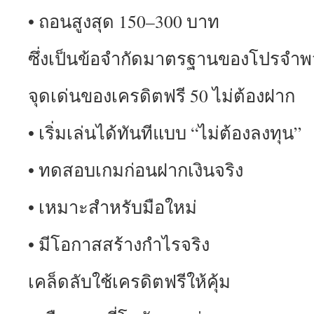
• ถอนสูงสุด 150–300 บาท
ซึ่งเป็นข้อจำกัดมาตรฐานของโปรจำพว
จุดเด่นของเครดิตฟรี 50 ไม่ต้องฝาก
• เริ่มเล่นได้ทันทีแบบ “ไม่ต้องลงทุน”
• ทดสอบเกมก่อนฝากเงินจริง
• เหมาะสำหรับมือใหม่
• มีโอกาสสร้างกำไรจริง
เคล็ดลับใช้เครดิตฟรีให้คุ้ม