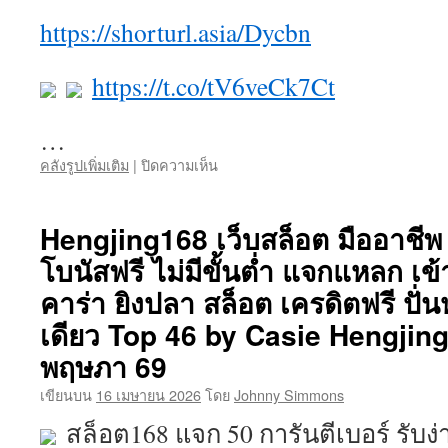
https://shorturl.asia/Dycbn
https://t.co/tV6veCk7Ct
…
บน
คลังรูปเพิ่มเติม
|
ปิดความเห็น
เว็บ
เปิด
ใหม่
Hengjing168 เว็บสล็อต มืออาชีพ ผู
สล็อต168
โบนัสฟรี ไม่มีขั้นต่ำ แจกแหลก 
เวป
ไซต์
คาร่า ยิงปลา สล็อต เครดิตฟรี ปั่น
แจก
หนัก
เดียว Top 46 by Casie Hengji
สล็อต
พฤษภา 69
เว็บ
นี้
เขียนบน
16 เมษายน 2026
โดย
Johnny Simmons
แตก
จริง
สล็อต168 แจก 50 การันตีเบอร์ รับง่
ไหม