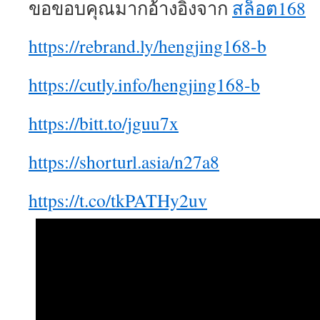
ขอขอบคุณมากอ้างอิงจาก
สล็อต168
https://rebrand.ly/hengjing168-b
https://cutly.info/hengjing168-b
https://bitt.to/jguu7x
https://shorturl.asia/n27a8
https://t.co/tkPATHy2uv