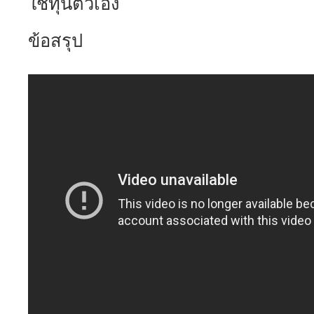
ใช้ทุนตัวเอง
ข้อสรุป