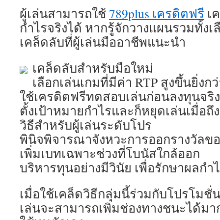
ผู้เล่นสามารถใช้
789plus เครดิตฟรี
เค
กำไรจริงได้ หากรู้จักวางแผนรวมทั้งเลื
เคล็ดลับที่ผู้เล่นมืออาชีพแนะนำ
เคล็ดลับสำหรับมือใหม่
เลือกเล่นเกมที่มีค่า RTP สูงขึ้นยิ่งก
ใช้เครดิตฟรีทดสอบเล่นก่อนลงทุนจริง
ตั้งเป้าหมายกำไรและก็หยุดเล่นเมื่อถึง
วิธีสำหรับผู้เล่นระดับโปร
พินิจพิจารณาจังหวะการออกรางวัลข
เพิ่มเบทเฉพาะช่วงที่โบนัสใกล้ออก
บริหารทุนอย่างมีวินัย เพื่อรักษาผลก
เมื่อใช้เคล็ดวิธีกลุ่มนี้ร่วมกับโปรโมชั่
เล่นจะสามารถเพิ่มช่องทางชนะได้มาก