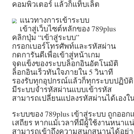
คอมพิวเตอร์ แล้วก็แท็บเล็ต
แนวทางการเข้าระบบ
เข้าสู่เว็บไซต์หลักของ 789plus
คลิกปุ่ม “เข้าสู่ระบบ”
กรอกเบอร์โทรศัพท์และรหัสผ่าน
กดการันตีเพื่อเข้าสู่หน้าเกม
จุดแข็งของระบบล็อกอินอัตโนมัติ
ล็อกอินเร็วทันใจภายใน 5 วินาที
รองรับทุกอุปกรณ์แล้วก็ทุกระบบปฏิบัต
มีระบบจำรหัสผ่านแบบเข้ารหัส
สามารถเปลี่ยนแปลงรหัสผ่านได้เองใน
ระบบของ 789plus เข้าสู่ระบบ ถูกออกแ
เสถียร หากแม้เวลาที่มีผู้ใช้งานหนาแน่น
สามารถเข้าถึงความสนุกสนานได้อย่า