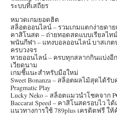
ระบบที่เสถียร
หมวดเกมยอดฮิต
สล็อตออนไลน์ – รวมเกมแตกง่ายดายเสี
คาสิโนสด – ถ่ายทอดสดแบบเรียลไทม
พนันกีฬา – แทงบอลออนไลน์ บาสเกตบ
ครบวงจร
หวยออนไลน์ – ครบทุกสลากกินแบ่งอีกท
เวียดนาม
เกมชี้แนะสำหรับมือใหม่
Sweet Bonanza – สล็อตผลไม้สุดได้ร
Pragmatic Play
Lucky Neko – สล็อตแมวนำโชคจาก 
Baccarat Speed – คาสิโนสดรอบไว ได้เ
แนวทางการใช้ 789plus เครดิตฟรี ให้คุ้