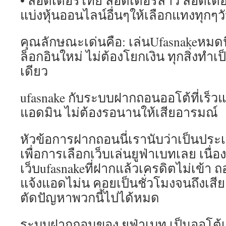
• ลอตเตอรี่ไทย ลอตเตอรี่ลาว ลอตเตอรี
แบ่งหุ้นออนไลน์อื่นๆให้เลือกแทงทุก
คุณลักษณะเด่นคือ: เล่นUfasnakeหมดนี่
ล็อกอินใหม่ ไม่ต้องโยกเงิน ทุกสิ่งทำเป
เดียว
ufasnake กับระบบฝากถอนออโต้ที่เร็วแม่
แอดมิน ไม่ต้องรอนานให้เสียอารมณ์
หัวข้อการฝากถอนนี่เรานับว่าเป็นประเ
เพื่อการเลือกเว็บเล่นยูฟ่าเบทเลย เนื
เว็บufasnakeที่ฝากแล้วเครดิตไม่เข้า
แจ้งแอดไม่น คอยเป็นชั่วโมงจนถึงเสีย
ตัดปัญหาพวกนี้ไปได้หมด
ระบบฝากถอนของ ยูฟ่าเบท เป็นออโต้