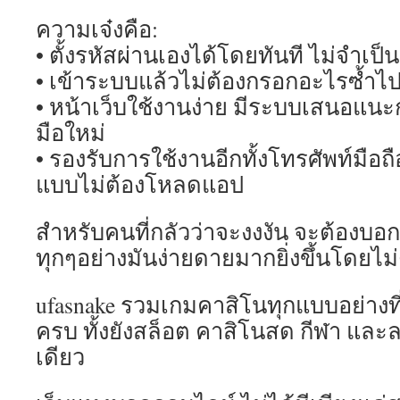
ความเจ๋งคือ:
• ตั้งรหัสผ่านเองได้โดยทันที ไม่จำเป็น
• เข้าระบบแล้วไม่ต้องกรอกอะไรซ้ำไ
• หน้าเว็บใช้งานง่าย มีระบบเสนอแน
มือใหม่
• รองรับการใช้งานอีกทั้งโทรศัพท์มือถ
แบบไม่ต้องโหลดแอป
สำหรับคนที่กลัวว่าจะงงงัน จะต้องบอก
ทุกๆอย่างมันง่ายดายมากยิ่งขึ้นโดย
ufasnake รวมเกมคาสิโนทุกแบบอย่างที่
ครบ ทั้งยังสล็อต คาสิโนสด กีฬา และล
เดียว