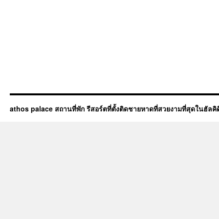
athos palace สถานที่พัก รีสอร์ตที่ตั้งติดชายหาดที่สวยงามที่สุดในฮัลคิดิก