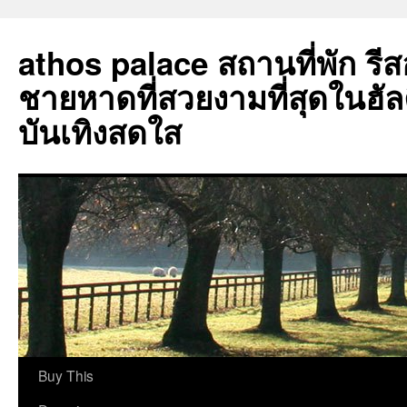
athos palace สถานที่พัก รีสอร
ชายหาดที่สวยงามที่สุดในฮัลคิด
บันเทิงสดใส
ข้าม
Buy This