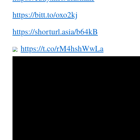
https://bitt.to/oxo2kj
https://shorturl.asia/b64kB
https://t.co/rM4hshWwLa