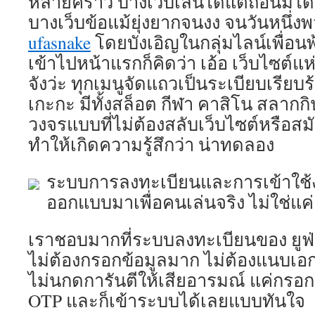
หลายคราว บางเว็บเล่นได้แต่ถอนมิได้
บางเว็บข้อแม้ยุ่งยากจนงง จนวันหนึ่งพ
ufasnake
โดยบังเอิญในกลุ่มไลน์เพื่อนพ
เข้าไปหน้าแรกก็คิดว่า เอ้อ เว็บไซต์แห
จังว่ะ ทุกเมนูจัดแถวเป็นระเบียบเรียบร
เกะกะ มีทั้งสล็อต กีฬา คาสิโน สลากก
วงจรแบบที่ไม่ต้องสลับเว็บไซต์หรือส
ทำให้เกิดความรู้สึกว่า น่าทดลอง
ระบบการลงทะเบียนและการเข้าใช้งา
ออกแบบมาเพื่อคนเล่นจริง ไม่ใช่แค่
เราชอบมากที่ระบบลงทะเบียนของ ยูฟ่า
ไม่ต้องกรอกข้อมูลมาก ไม่ต้องแนบเ
ไม่นกดการันตีให้เสียอารมณ์ แค่กรอก
OTP และก็เข้าระบบได้เลยแบบทันใจ