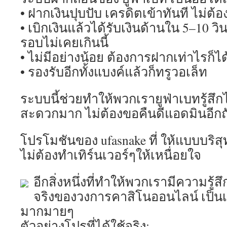
• ฝากเงินปุบปับ เครดิตเข้าทันที ไม่ต้อ
• เบิกเงินแล้วได้รับเงินด้านใน 5–10
รอบไม่เคยเกินนี้
• ไม่มีอย่างน้อย ต้องการฝากเท่าไรก็ได
• รองรับอีกทั้งแบงค์แล้วก็ทรูวอเล็ท
ระบบนี้ช่วยทำให้พวกเรายูฟ่าเบทรู้สึ
สะดวกมาก ไม่ต้องขอคืนดีแอดมินอีก
โปรโมชันของ ufasnake ที่ ให้แบบบริสุท
ไม่ต้องทำเทิร์นเวอร์ๆให้เหนื่อยใจ
อีกสิ่งหนึ่งที่ทำให้พวกเรามีความรู้สึ
จริงของวงการคาสิโนออนไลน์ เป็นเรื
มากมายๆ
ตัวอย่างโปรที่ได้ใช้จริง: