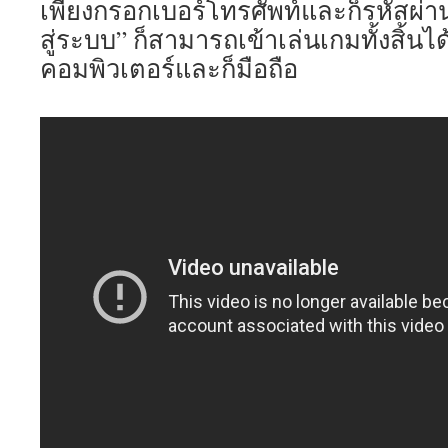
เพียงกรอกเบอร์โทรศัพท์และก็รหัสผ่าน
สู่ระบบ” ก็สามารถเข้าเล่นเกมทั้งสิ้นได้
คอมพิวเตอร์และก็มือถือ