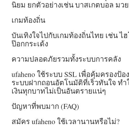
นิยม ยกตัวอย่างเช่น บาสเกตบอล มวย 
เกมท้องถิ่น
บันเทิงใจไปกับเกมท้องถิ่นไทย เช่น ไ
ป๊อกกระเด้ง
ความปลอดภัยรวมทั้งระบบการคลัง
ufaheno ใช้ระบบ SSL เพื่อคุ้มครองป้อง
ระบบฝากถอนอัตโนมัติที่เร็วทันใจ ทำให้ผ
เงินทุกบาทไม่เป็นอันตรายแน่ๆ
ปัญหาที่พบมาก (FAQ)
สมัคร ufaheno ใช้เวลานานหรือไม่?