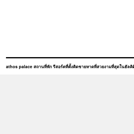
athos palace สถานที่พัก รีสอร์ตที่ตั้งติดชายหาดที่สวยงามที่สุดในฮัลคิดิก