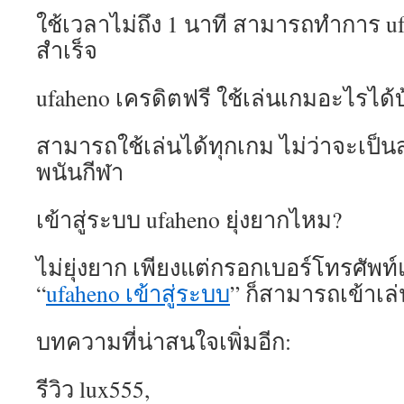
ใช้เวลาไม่ถึง 1 นาที สามารถทำการ uf
สำเร็จ
ufaheno เครดิตฟรี ใช้เล่นเกมอะไรได้บ
สามารถใช้เล่นได้ทุกเกม ไม่ว่าจะเป็
พนันกีฬา
เข้าสู่ระบบ ufaheno ยุ่งยากไหม?
ไม่ยุ่งยาก เพียงแต่กรอกเบอร์โทรศัพท
“
ufaheno เข้าสู่ระบบ
” ก็สามารถเข้าเล่
บทความที่น่าสนใจเพิ่มอีก:
รีวิว lux555,