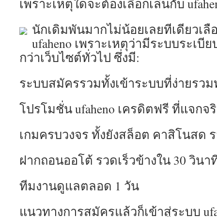
เพราะเหตุใดจะต้องเลือกเล่นกับ ufahe
นักเดิมพันมากไม่น้อยเลยทีเดียวเลื
ufaheno เพราะเหตุว่ามีระบบระเบียบ
กว่าเว็บไซต์ทั่วไป ซึ่งมี:
ระบบสมัครรวมทั้งเข้าระบบที่ง่ายรวมทั
โปรโมชั่น ufaheno เครดิตฟรี ที่แจกจริง
เกมครบวงจร ทั้งยังสล็อต คาสิโนสด ร
ฝากถอนออโต้ รวดเร็วข้างใน 30 วินาท
ทีมงานดูแลตลอด 1 วัน
แนวทางการสมัครแล้วก็เข้าสู่ระบบ uf