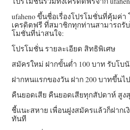
โปรโมชั่นรวมทั้งเครดิตฟรีจาก ufahe
ufaheno ขึ้นชื่อเรื่องโปรโมชั่นที่คุ้มค
เครดิตฟรี ที่สมาชิกทุกท่านสามารถรับ
โมชั่นที่น่าสนใจ:
โปรโมชั่น รายละเอียด สิทธิพิเศษ
สมัครใหม่ ฝากขั้นต่ำ 100 บาท รับโบน
ฝากหนแรกของวัน ฝาก 200 บาทขึ้นไป 
คืนยอดเสีย คืนยอดเสียทุกสัปดาห์ สูง
ชี้แนะสหาย เพื่อนฝูงสมัครแล้วก็ฝากเ
ทันที