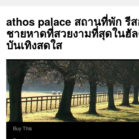
athos palace สถานที่พัก รีสอร
ชายหาดที่สวยงามที่สุดในฮัลคิด
บันเทิงสดใส
ข้าม
Buy This