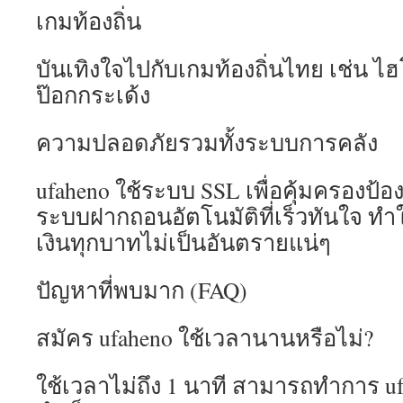
เกมท้องถิ่น
บันเทิงใจไปกับเกมท้องถิ่นไทย เช่น ไ
ป๊อกกระเด้ง
ความปลอดภัยรวมทั้งระบบการคลัง
ufaheno ใช้ระบบ SSL เพื่อคุ้มครองป้อง
ระบบฝากถอนอัตโนมัติที่เร็วทันใจ ทำให้ผ
เงินทุกบาทไม่เป็นอันตรายแน่ๆ
ปัญหาที่พบมาก (FAQ)
สมัคร ufaheno ใช้เวลานานหรือไม่?
ใช้เวลาไม่ถึง 1 นาที สามารถทำการ uf