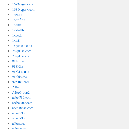
1688vegasx.com
1688vegasx.com
168slot
168สล็อต
188bet
188betth
1xbetth
1xbit1
1xgameth.com
789pluss.com
789pluss.com
8lots.me
918Kiss
918kissauto
918kissme
9kpluss.com
ABA
ABAGroup2
abbet789.com
acebet789.com
aden168ss.com
adm789.info
adm789.info
allbestbet
allbet24hr