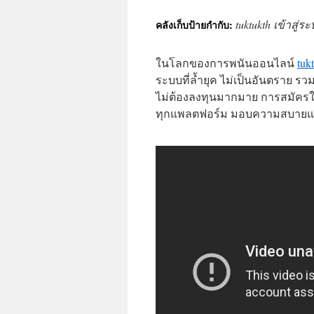
ไป
tuktukth เข้าสู่ร
คลังเก็บป้ายกำกับ:
ยัง
เนื้อหา
ในโลกของการพนันออนไลน์
tuk
ระบบที่ล้ำยุค ไม่เป็นอันตราย รวม
ไม่ต้องลงทุนมากมาย การสมัครใช้
ทุกแพลตฟอร์ม มอบความสบายและ