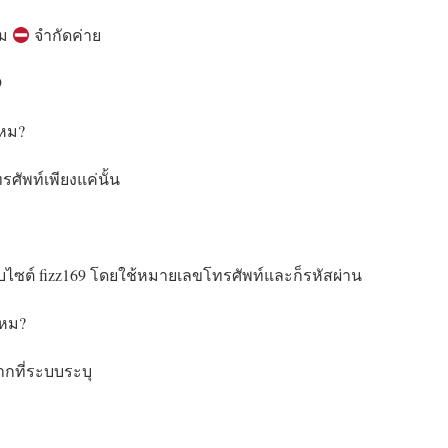
กม
จำกัดค่าย
9
ไหม?
รศัพท์เพียงแค่นั้น
็บไซต์ fizz169 โดยใช้หมายเลขโทรศัพท์และก็รหัสผ่าน
ไหม?
จากที่ระบบระบุ