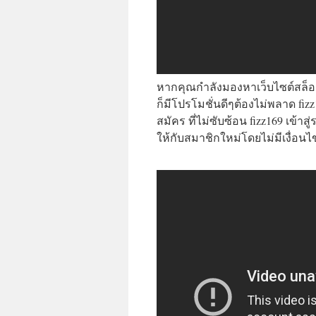
หากคุณกำลังมองหาเว็บไซต์สล็อต
ก็มีโปรโมชั่นดีๆต้องไม่พลาด fizz
สมัคร ที่ไม่ซับซ้อน fizz169 เข้าส
ให้กับสมาชิกใหม่โดยไม่มีเงื่อน