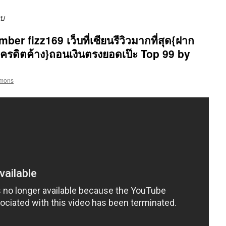
บบ
er fizz169 เว็บที่เซียนรีวิวมากที่สุด{ฝาก
าเครดิตค้าง}ถอนเงินตรงยอดเป๊ะ Top 99 by
mmons