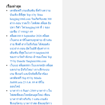
เรื่องล่าสุด
เครดิตฟรี เกมเดิมพัน ที่สร้างความ
บันเทิง ดีที่สุด Top 4 by Trina
hengjing168d.com วันเกิดรับเลย 300
ฝาก-ถอน รวดเร็ว ไลฟ์สด สล็อต ยิง
ปลา กีฬา ไพ่ hengjing168 ที่ 1 ของ
เอเชีย 17 กรกฎา 69
สล็อต168 8 September 2026 สล็อต
เว็บตรง คาสิโนครบทุกค่าย เข้าเล่น
ง่าย ฟีลดี ฝากไม่ถึงร้อย ได้สอยตัง
แน่ ฝาก-ถอน อัตโนมัติ คุ้มค่าการ
เดิมพัน ที่สุดในวงการ tangtem168
ของรางวัลกำลังรอ เจ้าของใหม่ Top
75 by Danelle Tangtem168e.com
เว็บแม่ สล็อต888 เว็บแจกหนัก สล็อต
แตกง่าย มีจริงไหม? เจาะลึกระบบ
เกม ฟีเจอร์ และปัจจัยที่เกี่ยวข้อง
เครดิตฟรี Top 85 by Minda
Jin888.asia 23 ก.ค. 69 คาสิโน
ออนไลน์
บาคาร่า 6 กันยา 2569 บาคาร่า เว็บ
ไพ่สดที่ตอบโจทย์คนยุคใหม่ เซียน
บาคาร่าตัวจริงรับ 3 แสน เกมดัง
ฟีเจอร์ครบ บาคาร่าสด ดีลเลอร์สาว