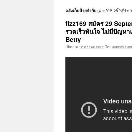
ไป
fizz169 เข้าสู่ระ
คลังเก็บป้ายกำกับ:
ยัง
fizz169 สมัคร 29 Septemb
เนื้อหา
รวดเร็วทันใจ ไม่มีปัญห
Betty
เขียนบน
12 ตุลาคม 2025
โดย
Johnny Si