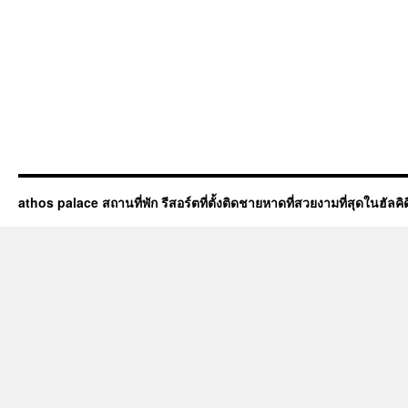
athos palace สถานที่พัก รีสอร์ตที่ตั้งติดชายหาดที่สวยงามที่สุดในฮัลคิดิก