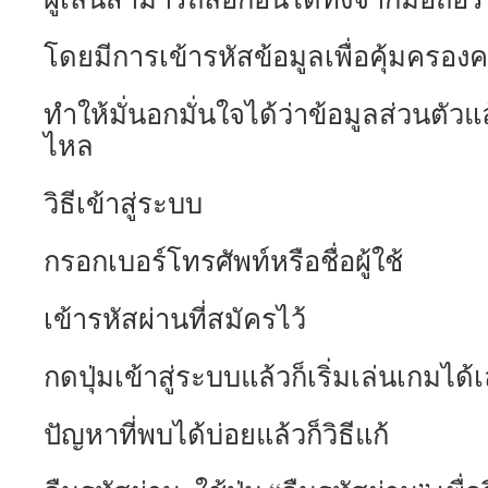
โดยมีการเข้ารหัสข้อมูลเพื่อคุ้มครอ
ทำให้มั่นอกมั่นใจได้ว่าข้อมูลส่วนตัวแล
ไหล
วิธีเข้าสู่ระบบ
กรอกเบอร์โทรศัพท์หรือชื่อผู้ใช้
เข้ารหัสผ่านที่สมัครไว้
กดปุ่มเข้าสู่ระบบแล้วก็เริ่มเล่นเกมได้
ปัญหาที่พบได้บ่อยแล้วก็วิธีแก้