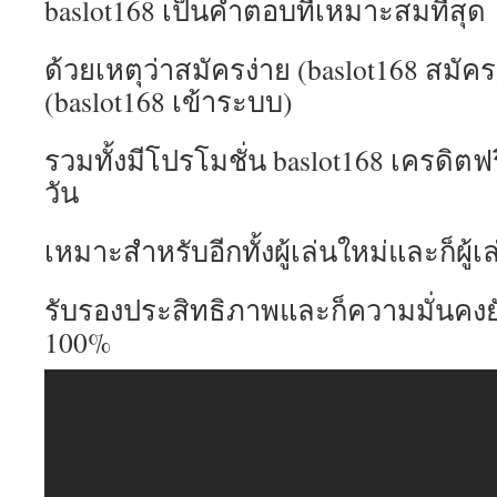
baslot168 เป็นคำตอบที่เหมาะสมที่สุด
ด้วยเหตุว่าสมัครง่าย (baslot168 สมัค
(baslot168 เข้าระบบ)
รวมทั้งมีโปรโมชั่น baslot168 เครดิตฟรี
วัน
เหมาะสำหรับอีกทั้งผู้เล่นใหม่และก็ผู้
รับรองประสิทธิภาพและก็ความมั่นคงยั่
100%