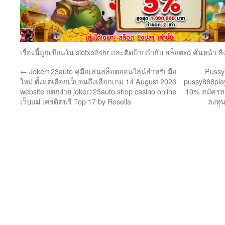
เรื่องนี้ถูกเขียนใน
slotxo24hr
และติดป้ายกำกับ
สล็อตxo
คั่นหน้า
ลิ
←
Joker123auto คู่มือเล่นสล็อตออนไลน์สำหรับมือ
Pussy
ใหม่ ตั้งแต่เลือกเว็บจนถึงเลือกเกม 14 August 2026
pussy888pla
website แตกง่าย joker123auto.shop casino online
10% สมัครสม
เว็บแม่ เครดิตฟรี Top 17 by Rosella
ลงทุน