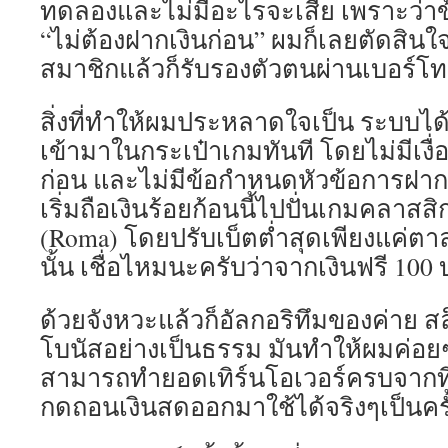
ทดลองและไม่มีอะไรจะเสีย เพราะว่าข
“ไม่ต้องฝากเงินก่อน” ผมก็เลยตัดสิน
สมาชิกแล้วก็รับรองตัวตนผ่านเบอร์โทร
สิ่งที่ทำให้ผมประหลาดใจเป็น ระบบได
เข้ามาในกระเป๋าเกมทันที โดยไม่มีเงื
ก่อน และไม่มีข้อกำหนดหัวข้อการฝากถ
เริ่มถือเงินร้อยก้อนนี้ไปปั่นเกมคลาสส
(Roma) โดยปรับเบ็ตต่ำสุดเพียงแค่ตา
นั้น เชื่อไหมนะครับว่าจากเงินฟรี 100 
ด้วยจังหวะแล้วก็อัลกอริทึมของค่าย ส
โบนัสอย่างเป็นธรรม มันทำให้ผมค่อย
สามารถทำยอดเทิร์นโอเวอร์ครบจากที่
กดถอนเงินสดออกมาใช้ได้จริงๆเป็นครั