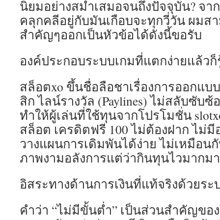
นิยมอย่างสม่ำเสมอจนถึงปัจจุบัน? จา
คลุกคลีอยู่กับมันเกือบจะทุกวี่วัน ผม
สำคัญๆออกเป็นหัวข้อได้ดังนี้ขอรับ
องค์ประกอบระบบเกมที่แตกง่ายแล้วก็รู้
สล็อตxo ขึ้นชื่อลือชาเรื่องการออกแบ
สิก ไลน์รางวัล (Paylines) ไม่สลับซับ
ทำให้ผู้เล่นที่ใช้ทุนจากโปรโมชั่น sl
สล็อต เครดิตฟรี 100 ไม่ต้องฝาก ไม่ม
วางแผนการเดิมพันได้ง่าย ไม่เหมือนกั
ภาพงามอลังการแต่ว่ากินทุนไวมากม
อิสระทางด้านการเงินที่แท้จริงด้วยระบบ
คำว่า “ไม่มีขั้นต่ำ” เป็นส่วนสำคัญของ