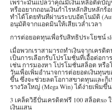
เพราะมันแปลว่าคุณมีเงินเหลือติดบัญช
หรืออยากถอนเงินกำไรหลักสิบหลักร้
ทำได้โดยทันทีผ่านระบบอัตโนมัติ (A
อนุมัติจากแอดมินให้เสียเวล่ำเวลา
การต่อยอดทุนเพื่อรับสิทธิประโยชน์ slot
เมื่อพวกเราสามารถทำเงินจากเครดิตฟร
เป็นการเลือกรับโปรโมชั่นที่เอื้อต่อก
เช่น การมองหา โปรโมชั่นสล็อต หรือ
วันเพื่อเพิ่มอำนาจการต่อยอดเงินทุน
ขึ้น ซึ่งจะช่วยลดโอกาสขาดทุนและก็
รางวัลใหญ่ (Mega Win) ได้ง่ายเพิ่มขึ้
3 เคล็ดวิธีปั่นเครดิตฟรี 100 สล็อตxo 
เงินแสน