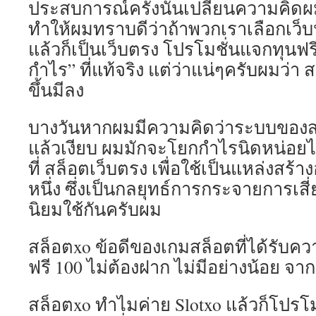
ประสบการณ์ครั้งนั้นเปลี่ยนความคิดผ
ทำให้ผมทราบดีว่าถ้าพวกเราเลือกเว็
แล้วก็เป็นเว็บตรง โปรโมชั่นแจกทุนฟรี
กำไร” ที่แท้จริง แต่ว่าแน่ๆครับผมว่า
ขึ้นมีลง
บางวันหากผมมีความคิดว่าระบบของสล็อ
แล้วเงียบ ผมมักจะโยกกำไรนิดหน่อย
ที่ สล็อตเว็บตรง เพื่อใช้เป็นแหล่งสร้
หนึ่ง ซึ่งเป็นกลยุทธ์การกระจายการเสี
นิยมใช้กันครับผม
สล็อตxo ข้อดีของเกมสล็อตที่ได้รับค
ฟรี 100 ไม่ต้องฝาก ไม่มีอย่างน้อย จาก
สล็อตxo ทำไมค่าย Slotxo แล้วก็โปรโมชั่