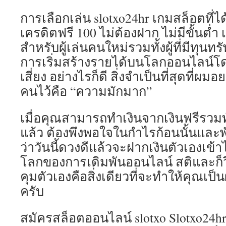
การเลือกเล่น slotxo24hr เกมสล็อตที่
เครดิตฟรี 100 ไม่ต้องฝาก ไม่มีขั้นต่ำ เ
สำหรับผู้เล่นคนใหม่รวมทั้งผู้ที่มีทุนทร
การเริ่มสร้างรายได้บนโลกออนไลน
เสี่ยง อย่างไรก็ดี สิ่งจำเป็นที่สุดที่
คนไว้คือ “ความมักมาก”
เมื่อคุณสามารถทำเงินจากเงินฟรีรวมท
แล้ว ต้องพึงพอใจในกำไรก้อนนั้นและพ
ว่าวันนี้ดวงดีแล้วจะฝากเงินตัวเองเข้า
โลกของการเดิมพันออนไลน์ สติและก็วิ
คุมตัวเองคือสิ่งเดียวที่จะทำให้คุณเป
ครับ
สมัครสล็อตออนไลน์ slotxo Slotxo24