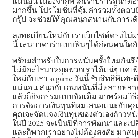
แน่นอน เนื่องจากพวกเราปรารถนาตอบ
มากขึ้น โปรโมชั่นที่คุ้มค่ารวมทั้งตอบ
กรุ๊ป จะช่วยให้คุณสนุกสนานกับการเด
ลงทะเบียนใหม่กับเราเว็บไซต์ตรงไม่ผ่
นี้ เล่นบาคาร่าแบบฟินๆได้ก่อนคนใดก
พร้อมสำหรับในการพนันครั้งใหม่กันรึย
ไม่มีอะไรมาหยุดพวกเราได้แน่ๆ แค่เ
ใหม่กับเรา sagame วันนี้ รับสิทธิพิเศ
แน่นอน สนุกกับเกมพนันที่มีหลากหลา
แล้วก็กิจกรรมแบบจัดเต็ม มาพร้อมวิธ
การจัดการเงินทุนที่ผมเสนอแนะกับคุณไป
คุณจะจัดแจงเงินทุนของตัวเองก้าวหน้า
ในปี 2025 จะเป็นปีที่การพัฒนาและเปล
และก็พวกเราอย่างไม่ต้องสงสัย มาสน