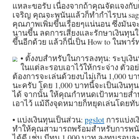
แหละขอรับ เนื่องจากถ้าคุณจัดแจงกั
เจริญ คุณจะพนันแล้วก็ทำกำไรบน saga
คุณภาพเพิ่มขึ้นเรื่อยๆแน่นอน ซึ่งมัน
นานขึ้น ลดการเสี่ยงและรักษาเงินทุน
ขึ้นอีกด้วย แล้วก็นี่เป็น How to ในพาร์ท
• ตั้งงบสำหรับในการลงทุน: ระบุเงิ
ในแต่ละรอบเอาไว้ให้กระจ่าง ตัวอย่า
ต้องการจะเล่นด้วยงบไม่เกิน 1,000 บ
นะครับ โดย 1,000 บาทนี้จะเป็นเงินทุ
ได้ จากนั้น ให้คุณกำหนดเป้าหมายสำ
เอาไว้ แม้ถึงจุดหมายก็หยุดเล่นโดยทั
• แบ่งเงินทุนเป็นส่วน:
pgslot
การแบ่งเง
ทำให้คุณสามารถพร้อมสำหรับการพนั
ได้ดี เช่น มีทุน 1,000 บาท ลงทุนรอบ