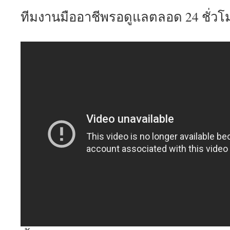
ทีมงานมืออาชีพรอดูแลตลอด 24 ชั่วโ