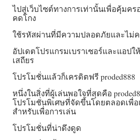
ไปสู่เว็บไซต์ทางการเท่านั้นเพื่อคุ้มค
คดโกง
ใช้รหัสผ่านที่มีความปลอดภัยและไม่ควร
อัปเดตโปรแกรมเบราเซอร์และแอปให้ล
เสถียร
โปรโมชั่นแล้วก็เครดิตฟรี proded888
หนึ่งในสิ่งที่ผู้เล่นพอใจที่สุดคือ prod
โปรโมชั่นพิเศษที่จัดขึ้นโดยตลอดเพื่อเ
สำหรับเพื่อการเล่น
โปรโมชั่นที่น่าดึงดูด