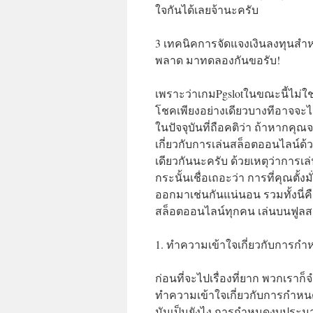
ใจกันได้เลยจ้านะครับ
3 เทคนิคการจัดแจงเงินลงทุนสำหร
พลาด มาทดลองกันขอรับ!
เพราะว่าเกมPgslotในขณะนี้ไม่ใช
โชคเพียงอย่างเดียวบางทีอาจจะไ
ในปัจจุบันที่ถือคติว่า ถ้าหากคุ
เกี่ยวกับการเล่นสล็อตออนไลน์ด้วย
เดียวกันนะครับ ด้วยเหตุว่าการเล่
กระนั้นเชื่อเถอะว่า การที่คุณตั้ง
ออกมาเช่นกันแน่นอน รวมทั้งนี่ค
สล็อตออนไลน์ทุกคน เล่นบนฟูลสล
1. ทำความเข้าใจเกี่ยวกับกา
ก่อนที่จะไปเรื่องที่ยาก พวกเราก็
ทำความเข้าใจเกี่ยวกับการกำหน
มันเป็นยังไง การกำหนดงบประมา