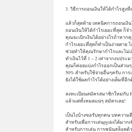
3. วิธีการถอนเงินให้ได้กำไรสูงที่
แล้วก็สุดท้าย เทคนิคการถอนเงิ
ถอนเงินให้ได้กำไรเยอะที่สุด ก็จ
คุณจะเบิกเงินได้อย่างไรถ้าหากคุ
กำไรเยอะที่สุดก็ทำเป็นง่ายดาย 
ช่วยทำให้คุณรักษากำไรและไม่เสี
ทำเงินไว้ที่ 1 – 2 เท่าจากงบปร
คุณก็ค่อยแบ่งกำไรออกเป็นส่วนๆด
50% สำหรับใช้จ่ายอื่นๆครับ กา
ยังได้ใช้ผลกำไรได้อย่างเต็มที่อีก
ลงทะเบียนสมัครสมาชิกใหม่กับ FU
แล้วแต่ทั้งหมดแน่ๆ สมัครเลย!
เป็นไงบ้างขอรับทุกคน บทความดี
สำหรับเพื่อการเล่นpgslotได้มาก
สำหรับการเล่น การพนันสล็อตด้วย