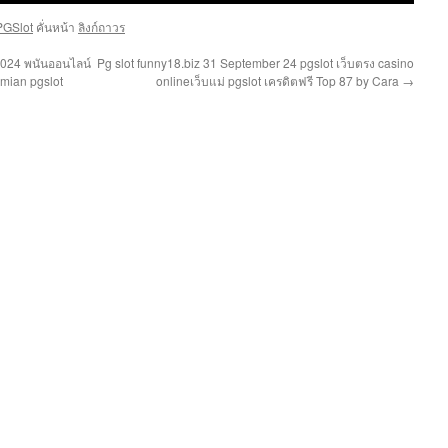
PGSlot
คั่นหน้า
ลิงก์ถาวร
 2024 พนันออนไลน์
Pg slot funny18.biz 31 September 24 pgslot เว็บตรง casino
amian pgslot
onlineเว็บแม่ pgslot เครดิตฟรี Top 87 by Cara
→