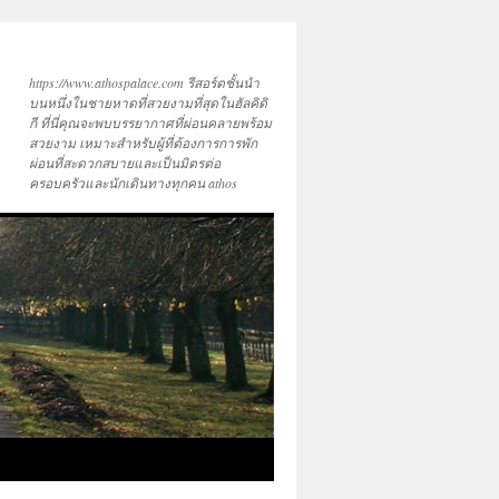
https://www.athospalace.com รีสอร์ตชั้นนำ
บนหนึ่งในชายหาดที่สวยงามที่สุดในฮัลคิดิ
กี ที่นี่คุณจะพบบรรยากาศที่ผ่อนคลายพร้อม
สวยงาม เหมาะสำหรับผู้ที่ต้องการการพัก
ผ่อนที่สะดวกสบายและเป็นมิตรต่อ
ครอบครัวและนักเดินทางทุกคน athos