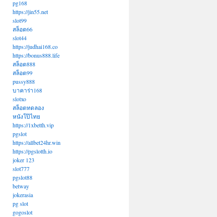
pg168
https://jin55.net
slot99
สล็อต66
slot44
https://judhai168.co
https://bonus888.life
สล็อต888
สล็อต99
pussy888
บาคาร่า168
slotxo
สล็อตทดลอง
หนังโป๊ไทย
https://1xbetth.vip
pgslot
https://allbet24hr.win
https://pgslotth.io
joker 123
slot777
pgslot88
betway
jokerasia
pg slot
gogoslot