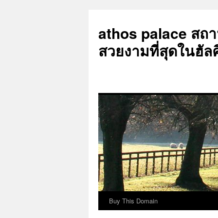
athos palace สถานที
สวยงามที่สุดในฮัลคิ
Buy This Domain
ข้าม