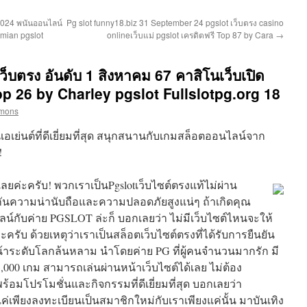
 2024 พนันออนไลน์
Pg slot funny18.biz 31 September 24 pgslot เว็บตรง casino
amian pgslot
onlineเว็บแม่ pgslot เครดิตฟรี Top 87 by Cara
→
ว็บตรง อันดับ 1 สิงหาคม 67 คาสิโนเว็บเปิด
Top 26 by Charley pgslot Fullslotpg.org 18
mmons
เย่นต์ที่ดีเยี่ยมที่สุด สนุกสนานกับเกมสล็อตออนไลน์จาก
!
เลยค่ะครับ! พวกเราเป็นPgslotเว็บไซต์ตรงแท้ไม่ผ่าน
บประกันความน่านับถือและความปลอดภัยสูงแน่ๆ ถ้าเกิดคุณ
์กับค่าย PGSLOT ล่ะก็ บอกเลยว่า ไม่มีเว็บไซต์ไหนจะให้
่ะครับ ด้วยเหตุว่าเราเป็นสล็อตเว็บไซต์ตรงที่ได้รับการยืนยัน
หน้าระดับโลกล้นหลาม นำโดยค่าย PG ที่ผู้คนจำนวนมากรัก มี
,000 เกม สามารถเล่นผ่านหน้าเว็บไซต์ได้เลย ไม่ต้อง
ร้อมโปรโมชั่นและกิจกรรมที่ดีเยี่ยมที่สุด บอกเลยว่า
 แค่เพียงลงทะเบียนเป็นสมาชิกใหม่กับเราเพียงแค่นั้น มาบันเทิง