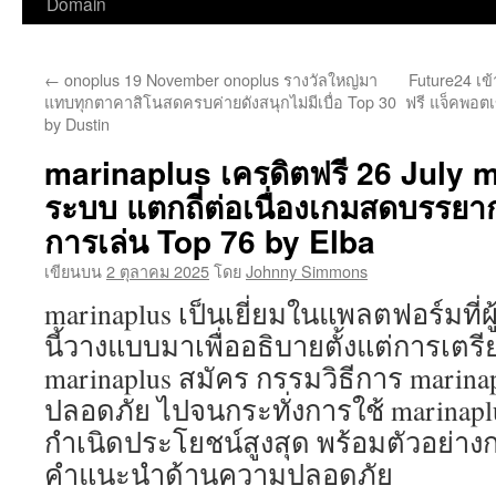
ไป
Domain
ยัง
←
onoplus 19 November onoplus รางวัลใหญ่มา
Future24 เข
เนื้อหา
แทบทุกตาคาสิโนสดครบค่ายดังสนุกไม่มีเบื่อ Top 30
ฟรี แจ็คพอต
by Dustin
marinaplus เครดิตฟรี 26 July ma
ระบบ แตกถี่ต่อเนื่องเกมสดบรรยาก
การเล่น Top 76 by Elba
เขียนบน
2 ตุลาคม 2025
โดย
Johnny Simmons
marinaplus เป็นเยี่ยมในแพลตฟอร์มที่ผู
นี้วางแบบมาเพื่ออธิบายตั้งแต่การเตร
marinaplus สมัคร กรรมวิธีการ marinap
ปลอดภัย ไปจนกระทั่งการใช้ marinaplu
กำเนิดประโยชน์สูงสุด พร้อมตัวอย่า
คำแนะนำด้านความปลอดภัย