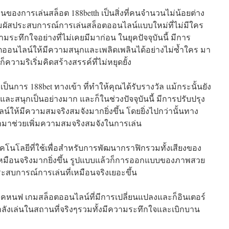
ของการเล่นสล็อต 188betth เป็นสิ่งที่คนจำนวนไม่น้อยต่าง
ัมผัสประสบการณ์การเล่นสล็อตออนไลน์แบบใหม่ที่ไม่มีใคร
มระทึกใจอย่างที่ไม่เคยมีมาก่อน ในยุคปัจจุบันนี้ มีการ
อนไลน์ให้มีความสนุกและเพลิดเพลินได้อย่างไม่ซ้ำใคร มา
ความริเริ่มคิดสร้างสรรค์ที่ไม่หยุดยั้ง
ป็นการ 188bet ทางเข้า ที่ทำให้คุณได้รับรางวัล แม้กระนั้นยัง
จและสนุกเป็นอย่างมาก และก็ในช่วงปัจจุบันนี้ มีการปรับปรุง
ให้มีความสมจริงสมจังมากยิ่งขึ้น โดยยิ่งไปกว่านั้นทาง
้ามาช่วยเพิ่มความสมจริงสมจังในการเล่น
เทคโนโลยีที่ใช้เพื่อสำหรับการพัฒนากราฟิกรวมทั้งเสียงของ
มือนจริงมากยิ่งขึ้น รูปแบบแล้วก็การออกแบบของภาพสวย
ะสบการณ์การเล่นที่เหมือนจริงเยอะขึ้น
อคหนฟ เกมสล็อตออนไลน์ที่มีการเปลี่ยนแปลงและก็อินเตอร์
ำลังเล่นในสถานที่จริงๆรวมทั้งมีความระทึกใจและเบิกบาน