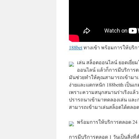
188bet
ทางเข้า พร้อมการให้บริกา
เล่น สล็อตออนไลน์ ยอดเยี่ยม
ออนไลน์ แล้วก็การมีบริการต
มันช่วยทำให้คุณสามารถเข้ามาเล
ง่ายและแตกหนัก 188betth เป็น
เพราะความสนุกสนานร่าเริงแล้วก็
ปรารถนาเข้ามาทดลองเล่น และการมี
สามารถเข้ามาเล่นสล็อตได้ตลอด
พร้อมการให้บริการตลอด 24 ช
การมีบริการตลอด 1 วันเป็นสิ่งที่ส