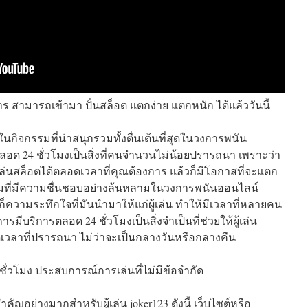
ร สามารถเข้ามา ปั่นสล็อต แตกง่าย แตกหนัก ได้แล้ววันนี้
ในกิจกรรมที่น่าสนุกรวมทั้งตื่นเต้นที่สุดในวงการพนัน
ลอด 24 ชั่วโมงเป็นสิ่งที่คนจำนวนไม่น้อยปรารถนา เพราะว่า
่นสล็อตได้ตลอดเวลาที่คุณต้องการ แล้วก็มีโอกาสที่จะแตก
เกมที่มีความชื่นชอบอย่างล้นหลามในวงการพนันออนไลน์
ความระทึกใจที่มันนำมาให้แก่ผู้เล่น ทำให้มีเวลาที่หลายคน
บริการตลอด 24 ชั่วโมงเป็นสิ่งจำเป็นที่ช่วยให้ผู้เล่น
เวลาที่ปรารถนา ไม่ว่าจะเป็นกลางวันหรือกลางคืน
ั่วโมง ประสบการณ์การเล่นที่ไม่มีข้อจำกัด
ำคัญอย่างมากสำหรับผู้เล่น joker123 ดังนี้ เว็บไซต์หรือ