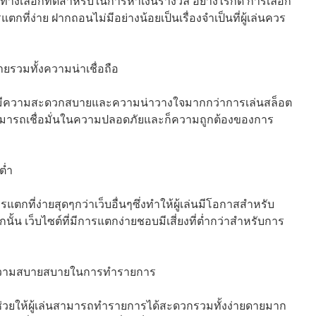
็นทางเลือกที่ดีสำหรับในการหาเงินรางวัล อย่างไรก็ดี การเลือก
แตกที่ง่าย ฝากถอนไม่มีอย่างน้อยเป็นเรื่องจำเป็นที่ผู้เล่นควร
ยรวมทั้งความน่าเชื่อถือ
จะมีความสะดวกสบายและความน่าวางใจมากกว่าการเล่นสล็อต
ล่นสามารถเชื่อมั่นในความปลอดภัยและก็ความถูกต้องของการ
ต่ำ
แตกที่ง่ายสุดๆกว่าเว็บอื่นๆซึ่งทำให้ผู้เล่นมีโอกาสสำหรับ
นั้น เว็บไซต์ที่มีการแตกง่ายชอบมีเสี่ยงที่ต่ำกว่าสำหรับการ
ามสบายสบายในการทำรายการ
ำช่วยให้ผู้เล่นสามารถทำรายการได้สะดวกรวมทั้งง่ายดายมาก