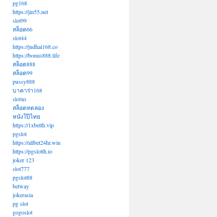
pg168
https://jin55.net
slot99
สล็อต66
slot44
https://judhai168.co
https://bonus888.life
สล็อต888
สล็อต99
pussy888
บาคาร่า168
slotxo
สล็อตทดลอง
หนังโป๊ไทย
https://1xbetth.vip
pgslot
https://allbet24hr.win
https://pgslotth.io
joker 123
slot777
pgslot88
betway
jokerasia
pg slot
gogoslot