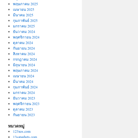
พฤษภาคม 2025
เมษายน 2025
มีนาคม 2025
กุมภาพันธ์ 2025
มกราคม 2025
ธันวาคม 2024
พฤศจิกายน 2024
ตุลาคม 2024
กันยายน 2024
สิงหาคม 2024
กรกฎาคม 2024
มิถุนายน 2024
พฤษภาคม 2024
เมษายน 2024
มีนาคม 2024
กุมภาพันธ์ 2024
มกราคม 2024
ธันวาคม 2023
พฤศจิกายน 2023
ตุลาคม 2023
กันยายน 2023
หมวดหมู่
123xos.com
13satanbets.com