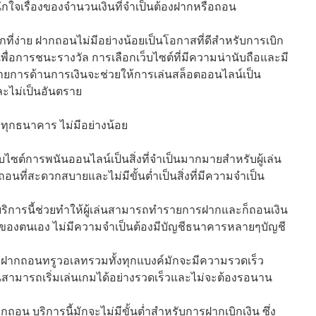
หนักใจเรื่องของจำนวนเงินที่จำเป็นต้องฝากหรือถอน
กที่ง่าย ฝากถอนไม่มีอย่างน้อยเป็นโอกาสที่ดีสำหรับการเบิก
พื่อการชนะรางวัล การเลือกเว็บไซต์ที่มีความน่านับถือและมี
ารด้านการเงินจะช่วยให้การเล่นสล็อตออนไลน์เป็น
ะไม่เป็นอันตราย
ทุกธนาคาร ไม่มีอย่างน้อย
ไซต์การพนันออนไลน์เป็นสิ่งที่จำเป็นมากมายสำหรับผู้เล่น
กถอนที่สะดวกสบายและไม่มีขั้นต่ำเป็นสิ่งที่มีความจำเป็น
ริการนี้ช่วยทำให้ผู้เล่นสามารถทำรายการฝากและก็ถอนเงิน
ยของตนเอง ไม่มีความจำเป็นต้องมีบัญชีธนาคารหลายๆบัญชี
รฝากถอนทรูวอเลทรวมทั้งทุกแบงค์มักจะมีความรวดเร็ว
ล่นสามารถเริ่มเล่นเกมได้อย่างรวดเร็วและไม่จะต้องรอนาน
กถอน บริการนี้มักจะไม่มีขั้นต่ำสำหรับการฝากเบิกเงิน ซึ่ง