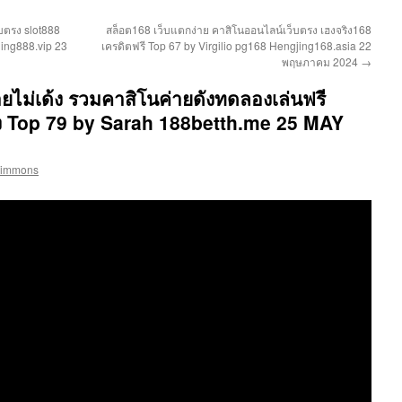
บตรง slot888
สล็อต168 เว็บแตกง่าย คาสิโนออนไลน์เว็บตรง เฮงจริง168
jing888.vip 23
เครดิตฟรี Top 67 by Virgilio pg168 Hengjing168.asia 22
พฤษภาคม 2024
→
ยไม่เด้ง รวมคาสิโนค่ายดังทดลองเล่นฟรี
ริง Top 79 by Sarah 188betth.me 25 MAY
Simmons