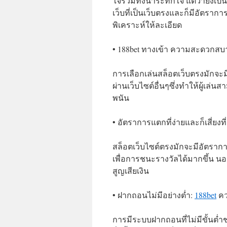
ใจรวมทั้งน่าระทึกใจ แต่ว่ายังเป
เว็บที่เป็นเว็บตรงและก็มีอัตราการ
พิเคราะห์ให้ละเอียด
• 188bet ทางเข้า ความสะดวกสบา
การเลือกเล่นสล็อตเว็บตรงมัก
ผ่านเว็บไซต์อื่นๆซึ่งทำให้ผู้เ
พนัน
• อัตราการแตกที่ง่ายและก็เสี่ยงที่
สล็อตเว็บไซต์ตรงมักจะมีอัตราการ
เพื่อการชนะรางวัลได้มากขึ้น นอก
สูญเสียเงิน
• ฝากถอนไม่มีอย่างต่ำ:
188bet
คว
การมีระบบฝากถอนที่ไม่มีขั้นต่