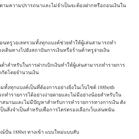
ด้ตามความปรารถนาและไม่จำเป็นจะต้องฝากหรือถอนเงินใน
ทรูวอเลทรวมทั้งทุกแบงค์ช่วยทำให้ผู้เล่นสามารถทำ
องเดินทางไปยังสถาบันการเงินหรือร้านค้าทรูจ่ายเงิน
ขั้นต่ำสำหรับในการฝากเบิกเงินทำให้ผู้เล่นสามารถทำรายการ
ำกัดโดยจำนวนเงิน
งทุกแบงค์เป็นที่ต้องการอย่างยิ่งในเว็บไซต์ 188betth
มารถทำรายการได้อย่างง่ายดายและไม่มีอย่างน้อยสำหรับใน
นุกสนานและไม่มีปัญหาสำหรับการทำรายการทางการเงิน ดัง
ี้เป็นสิ่งจำเป็นสำหรับเพื่อการไตร่ตรองเลือกเว็บเล่นพนัน
ณ์ปั่น 188bet ทางเข้า แบบใหม่แบบสับ