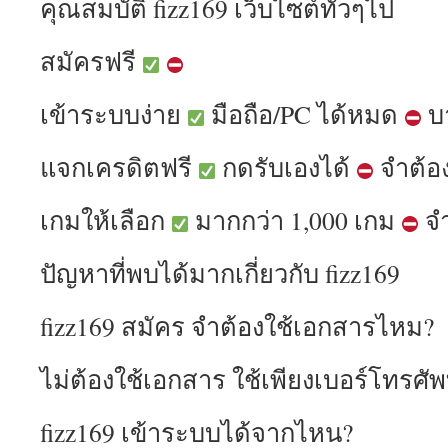
คุณสมบัติ fizz169 เว็บไซต์ทั่วๆไป
สมัครฟรี
เข้าระบบง่าย
มือถือ/PC ได้หมด
บ
แจกเครดิตฟรี
กดรับเองได้
จำต้อ
เกมให้เลือก
มากกว่า 1,000 เกม
จำ
ปัญหาที่พบได้มากเกี่ยวกับ fizz169
fizz169 สมัคร จำต้องใช้เอกสารไหม?
ไม่ต้องใช้เอกสาร ใช้เพียงเบอร์โทรศัพท
fizz169 เข้าระบบได้จากไหน?