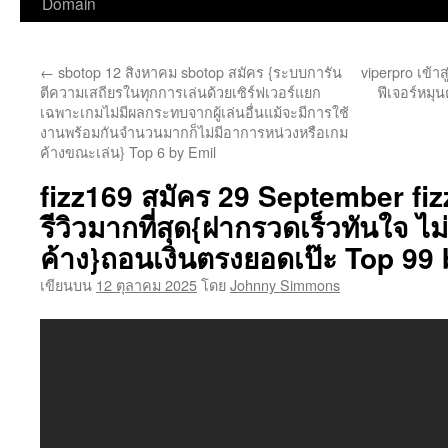
ไป
Domain
ยัง
←
sbotop 12 สิงหาคม sbotop สมัคร {ระบบการัน
viperpro เข้า
เนื้อหา
ตีความเสถียรในทุกการเล่นด้วยเซิร์ฟเวอร์แยก
ฟีเจอร์หมุน
เฉพาะเกมไม่มีผลกระทบจากผู้เล่นอื่นแม้จะมีการใช้
งานพร้อมกันจำนวนมากก็ไม่มีอาการหน่วงหรือเกม
ค้างขณะเล่น} Top 6 by Emil
fizz169 สมัคร 29 September fizz1
รีวิวมากที่สุด{ฝากรวดเร็วทันใจ ไ
ค้าง}ถอนเงินตรงยอดเป๊ะ Top 99 
เขียนบน
12 ตุลาคม 2025
โดย
Johnny Simmons