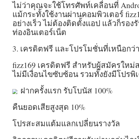
ไม่ว่าคุณจะใช้โทรศัพท์เคลื่อนที่ Andr
แม้กระทั้งใช้งานผ่านคอมพิวเตอร์ fizz1
อย่างเร็ว ไม่ต้องติดตั้งแอป แล้วก็ร
ท่องอินเตอร์เน็ต
3. เครดิตฟรี และโปรโมชั่นที่เหนือกว่
fizz169 เครดิตฟรี สำหรับผู้สมัครใหม
ไม่มีเงื่อนไขซับซ้อน รวมทั้งยังมีโปรพิ
ฝากครั้งแรก รับโบนัส 100%
คืนยอดเสียสูงสุด 10%
โปรสะสมแต้มแลกเปลี่ยนรางวัล