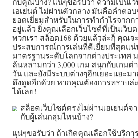
กับคุณบ้าง? แน่ๆขอรับว่า ความเป็นเว
เอเย่นต์ ไม่ผ่านตัวกลาง มันคือคำตอบ
ยอดเยี่ยมสำหรับในการทำกำไรจากกา
อยู่แล้ว ยิ่งคุณเลือกเว็บไซต์ที่เป็นเว็
พวกเรา สล็อต168 ด้วยแล้วล่ะก็ คุณจะย
ประสบการณ์การเล่นที่ดีเยี่ยมที่สุดแน
มาตรฐานระดับโลกจากต่างประเทศ ม
ล้นหลามกว่า 3,000 เกม สนุกกับเกมต่
วัน และยังมีระบบต่างๆอีกเยอะแยะมาก
ดึงดูดอีกด้วย หากคุณต้องการทราบล่ะ
ได้เลย!
สล็อตเว็บไซต์ตรงไม่ผ่านเอเย่นต์จ
กับผู้เล่นกลุ่มไหนบ้าง?
แน่ๆขอรับว่า ถ้าเกิดคุณเลือกใช้บริการ