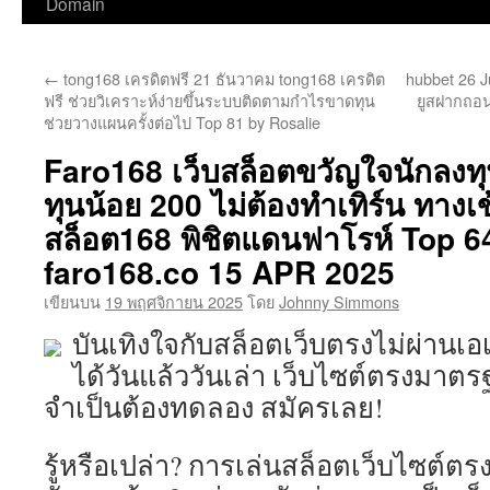
ไป
Domain
ยัง
←
tong168 เครดิตฟรี 21 ธันวาคม tong168 เครดิต
hubbet 26 Ju
เนื้อหา
ฟรี ช่วยวิเคราะห์ง่ายขึ้นระบบติดตามกำไรขาดทุน
ยูสฝากถอนง
ช่วยวางแผนครั้งต่อไป Top 81 by Rosalie
Faro168 เว็บสล็อตขวัญใจนักลงทุน
ทุนน้อย 200 ไม่ต้องทำเทิร์น ทางเ
สล็อต168 พิชิตแดนฟาโรห์ Top 64
faro168.co 15 APR 2025
เขียนบน
19 พฤศจิกายน 2025
โดย
Johnny Simmons
บันเทิงใจกับสล็อตเว็บตรงไม่ผ่านเอ
ได้วันแล้ววันเล่า เว็บไซต์ตรงมาต
จำเป็นต้องทดลอง สมัครเลย!
รู้หรือเปล่า? การเล่นสล็อตเว็บไซต์ตร