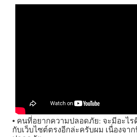
• คนที่อยากความปลอดภัย: จะมีอะไรด
กับเว็บไซต์ตรงอีกล่ะครับผม เนื่องจา