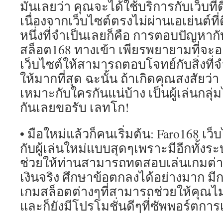
มั่นเลยว่า คุณจะได้ใช้บริการกับเว็บที่
เนื่องจากเว็บไซต์ตรงไม่ผ่านเอเย่นต์ที
หนึ่งที่จำเป็นเลยก็คือ การตอบปัญหากั
สล็อต168 ทางเข้า เพียรพยายามที่จ
เว็บไซต์ให้สามารถตอบโจทย์กับสิ่งที่จ
ให้มากที่สุด ฉะนั้น ถ้าเกิดคุณสงสัยว
เหมาะกับใครกันแน่บ้าง เป็นผู้เล่นกลุ
กันเลยขอรับ เลทโก!
• มือใหม่แล้วก็คนเริ่มต้น: Faro168 เว
กับผู้เล่นใหม่แบบสุดๆเพราะมีอีกทั้งร
ช่วยให้ท่านสามารถทดสอบเล่นเกมต่าง
เงินจริง ศึกษาข้อตกลงได้อย่างมาก ม
เกมสล็อตต่างๆที่สามารถช่วยให้คุณไ
และก็ยังมีโปรโมชั่นดีๆที่ซัพพอร์ตกา