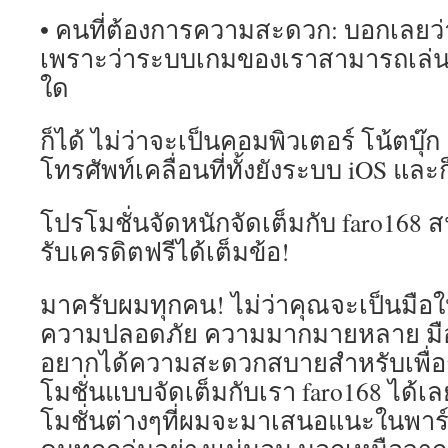
• คนที่ต้องการความสะดวก: บอกเลย
เพราะว่าระบบเกมของเราสามารถเล่นผ่
ใด
ก็ได้ ไม่ว่าจะเป็นคอมพิวเตอร์ โน้ตบุ๊ก
โทรศัพท์เคลื่อนที่ทั้งยังระบบ iOS และ
โปรโมชั่นจัดหนักจัดเต็มกับ faro168 ส
รับเครดิตฟรีได้เต็มข้อ!
มาครับผมทุกคน! ไม่ว่าคุณจะเป็นมือใหม
ความปลอดภัย ความมากมายหลาย มืออาช
อยากได้ความสะดวกสบายสำหรับเพื่อก
โมชั่นแบบจัดเต็มกับเรา faro168 ได้เล
โมชั่นต่างๆที่ผมจะมาเสนอแนะในพาร์ทน