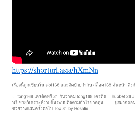
https://shorturl.asia/hXmNn
เรื่องนี้ถูกเขียนใน
slot168
และติดป้ายกำกับ
สล็อต168
คั่นหน้า
ลิง
←
tong168 เครดิตฟรี 21 ธันวาคม tong168 เครดิต
hubbet 26 Ju
ฟรี ช่วยวิเคราะห์ง่ายขึ้นระบบติดตามกำไรขาดทุน
ยูสฝากถอนง
ช่วยวางแผนครั้งต่อไป Top 81 by Rosalie