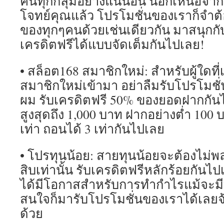
คนทุกกลุ่มอย่างแน่นอน นอกเหนือจาก
โจทย์คุณแล้ว โปรโมชั่นของเราก็จำต
ของทุกๆคนด้วยเช่นเดียวกัน มาสนุกกับเ
เครดิตฟรีได้แบบจัดเต็มกันไปเลย!
• สล็อต168 สมาชิกใหม่: สำหรับผู้ใดที
สมาชิกใหม่เข้ามา อย่าลืมรับโปรโมชั
ผม รับเครดิตฟรี 50% ของยอดฝากกันไ
สูงสุดถึง 1,000 บาท ฝากอย่างต่ำ 100 
เท่า ถอนได้ 3 เท่ากันไปเลย
• โปรทุนน้อย: สายทุนน้อยจะต้องไม่พ
สิบเท่านั้น รับเครดิตฟรีหลักร้อยกันไป
ได้มีโอกาสสำหรับการทำกำไรแม้จะมีทุ
สนใจก็มารับโปรโมชั่นของเราได้เลยจ้ะ
ด้วย