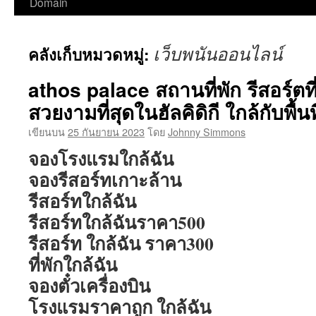
ไป
Domain
ยัง
เว็บพนันออนไลน์
คลังเก็บหมวดหมู่:
เนื้อหา
athos palace สถานที่พัก รีสอร์ตที่
สวยงามที่สุดในฮัลคิดิกี ใกล้กับพื้น
เขียนบน
25 กันยายน 2023
โดย
Johnny Simmons
จองโรงแรมใกล้ฉัน
จองรีสอร์ทเกาะล้าน
รีสอร์ทใกล้ฉัน
รีสอร์ทใกล้ฉันราคา500
รีสอร์ท ใกล้ฉัน ราคา300
ที่พักใกล้ฉัน
จองตั๋วเครื่องบิน
โรงแรมราคาถูก ใกล้ฉัน