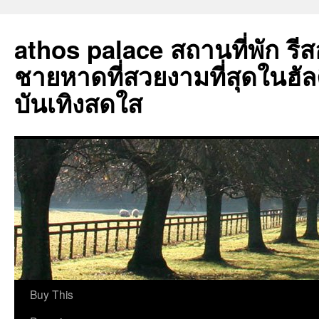
athos palace สถานที่พัก รีสอร
ชายหาดที่สวยงามที่สุดในฮัลคิด
บันเทิงสดใส
ข้าม
Buy This