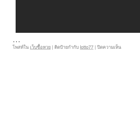
…
บน
โพสท์ใน
เว็บซื้อหวย
|
ติดป้ายกำกับ
lotto77
|
ปิดความเห็น
Lotto77
เวป
ไซต์
แจก
หนัก
แทง
หวย
ขั้น
ต่ำ
1
บาท
จริง
ไหม?
ควร