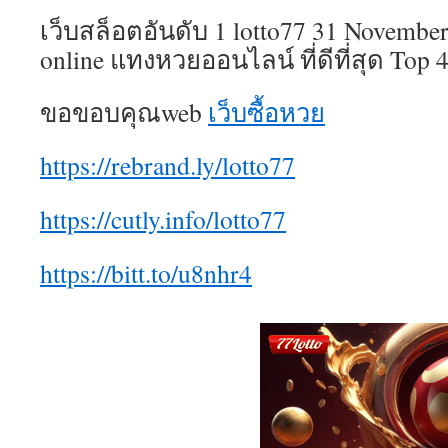
เว็บสล็อตอันดับ 1 lotto77 31 November
online แทงหวยออนไลน์ ที่ดีที่สุด Top 
ขอขอบคุณweb
เว็บซื้อหวย
https://rebrand.ly/lotto77
https://cutly.info/lotto77
https://bitt.to/u8nhr4