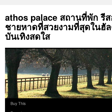
athos palace สถานที่พัก รีสอร
ชายหาดที่สวยงามที่สุดในฮัลคิด
บันเทิงสดใส
ข้าม
Buy This