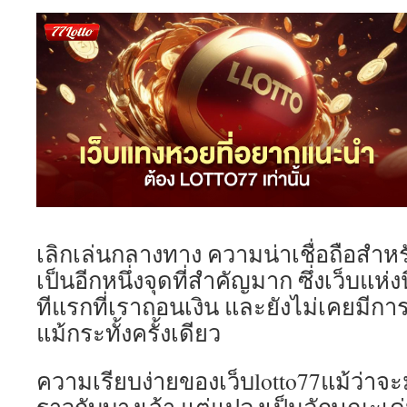
เลิกเล่นกลางทาง ความน่าเชื่อถือสำหร
เป็นอีกหนึ่งจุดที่สำคัญมาก ซึ่งเว็บแห่งน
ทีแรกที่เราถอนเงิน และยังไม่เคยมีกา
แม้กระทั้งครั้งเดียว
ความเรียบง่ายของเว็บlotto77แม้ว่าจ