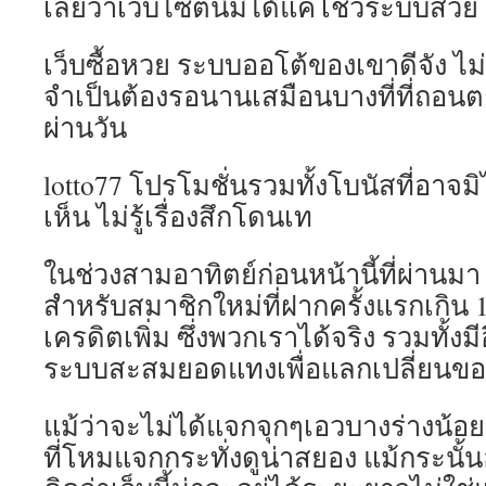
เลยว่าเว็บไซต์นี้มิได้แค่โชว์ระบบสวย 
เว็บซื้อหวย ระบบออโต้ของเขาดีจัง ไ
จำเป็นต้องรอนานเสมือนบางที่ที่ถอน
ผ่านวัน
lotto77 โปรโมชั่นรวมทั้งโบนัสที่อาจมิ
เห็น ไม่รู้เรื่องสึกโดนเท
ในช่วงสามอาทิตย์ก่อนหน้านี้ที่ผ่านม
สำหรับสมาชิกใหม่ที่ฝากครั้งแรกเกิน 
เครดิตเพิ่ม ซึ่งพวกเราได้จริง รวมทั้งม
ระบบสะสมยอดแทงเพื่อแลกเปลี่ยนขอ
แม้ว่าจะไม่ได้แจกจุกๆเอวบางร่างน้
ที่โหมแจกกระทั่งดูน่าสยอง แม้กระนั้น