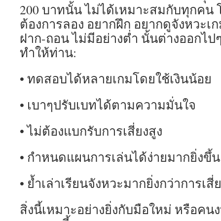
200 บาทนั้น ไม่ได้เหมาะสมกับทุกคน โด
ต้องการลอง อยากฝึก อยากดูจังหวะเกม แ
ฝาก-ถอน ไม่มีอย่างต่ำ นั้นต่างออกไ
ทำให้ท่าน:
• ทดสอบได้หลายเกมโดยใช้เงินน้อย
• เบาๆปรับเบทได้ตามความมั่นใจ
• ไม่ต้องแบกรับการเสี่ยงสูง
• กำหนดแผนการเล่นได้ง่ายมากยิ่งขึ้น
• ย้ำเล่าเรียนจังหวะมากยิ่งกว่าการเสี่
สิ่งนี้เหมาะอย่างยิ่งกับมือใหม่ หรื