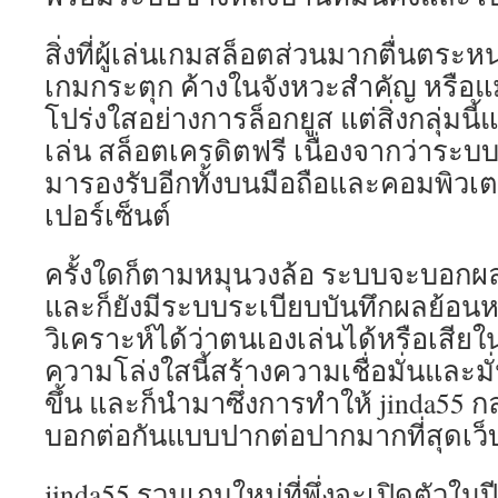
สิ่งที่ผู้เล่นเกมสล็อตส่วนมากตื่นตร
เกมกระตุก ค้างในจังหวะสำคัญ หรือแม้แ
โปร่งใสอย่างการล็อกยูส แต่สิ่งกลุ่มนี้แ
เล่น สล็อตเครดิตฟรี เนื่องจากว่าระบบขอ
มารองรับอีกทั้งบนมือถือและคอมพิวเ
เปอร์เซ็นต์
ครั้งใดก็ตามหมุนวงล้อ ระบบจะบอกผล
และก็ยังมีระบบระเบียบบันทึกผลย้อนหล
วิเคราะห์ได้ว่าตนเองเล่นได้หรือเสีย
ความโล่งใสนี้สร้างความเชื่อมั่นและมั่
ขึ้น และก็นำมาซึ่งการทำให้ jinda55 กล
บอกต่อกันแบบปากต่อปากมากที่สุดเว็บ
jinda55 รวมเกมใหม่ที่พึ่งจะเปิดตัวในปี