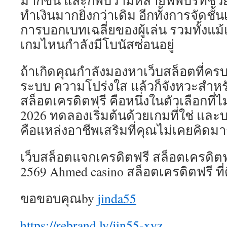
มากขึ้น และก็พบว่ามีหลายฟีพบร์ที่ช่ว
ทำเงินมากยิ่งกว่าเดิม อีกทั้งการจัดชั้
การบอกเบทเฉลี่ยของผู้เล่น รวมทั้งแม้
เกมไหนกำลังมีโบนัสซ่อนอยู่
ถ้าเกิดคุณกำลังมองหาเว็บสล็อตที่ครบทุก
ระบบ ความโปร่งใส แล้วก็จังหวะสำหรั
สล็อตเครดิตฟรี คือหนึ่งในตัวเลือกที
2026 ทดลองเริ่มต้นด้วยเกมที่ใช่ แล
คือแหล่งอาชีพเสริมที่คุณไม่เคยคิดมา
เว็บสล็อตแจกเครดิตฟรี สล็อตเครดิตฟ
2569 Ahmed casino สล็อตเครดิตฟรี ที่ดี
ขอขอบคุณby
jinda55
https://rebrand.ly/jin55-xyz