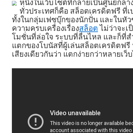
หนึ่งในเว็บไซต์ที่กลายเป็นศูนย์กลา
ไม่
มั่ว
ทั่วประเทศก็คือ สล็อตเครดิตฟรี ที่เป
ca
ทั้งในกลุ่มเฟซบุ๊กของนักปั่น และในหัวข
onl
เว็
ความครบเครื่องเรื่อง
สล็อต
ไม่ว่าจะเป
ให
โมชั่นที่ล่อใจ ระบบที่ลื่นไหล และก็ที่
เค
ฟรี
แตกของโบนัสที่ผู้เล่นสล็อตเครดิตฟร
To
เสียงเดียวกันว่า แตกง่ายกว่าหลายเว็บ
15
by
Jo
Ji
10
JU
25