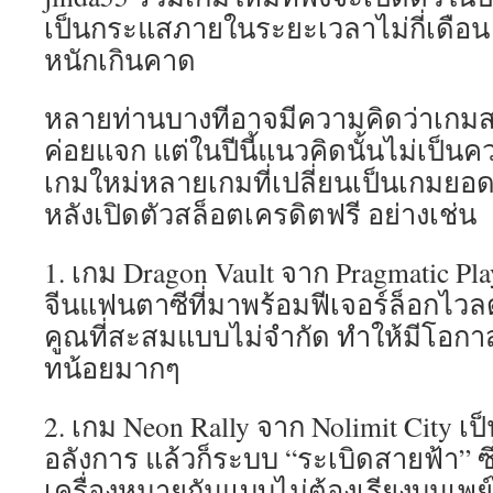
เป็นกระแสภายในระยะเวลาไม่กี่เดือน
หนักเกินคาด
หลายท่านบางทีอาจมีความคิดว่าเกมสล
ค่อยแจก แต่ในปีนี้แนวคิดนั้นไม่เป็นคว
เกมใหม่หลายเกมที่เปลี่ยนเป็นเกมยอ
หลังเปิดตัวสล็อตเครดิตฟรี อย่างเช่น
1. เกม Dragon Vault จาก Pragmatic P
จีนแฟนตาซีที่มาพร้อมฟีเจอร์ล็อกไวล
คูณที่สะสมแบบไม่จำกัด ทำให้มีโอกา
ทน้อยมากๆ
2. เกม Neon Rally จาก Nolimit City เ
อลังการ แล้วก็ระบบ “ระเบิดสายฟ้า” ซ
เครื่องหมายกันแบบไม่ต้องเรียงบนเพย