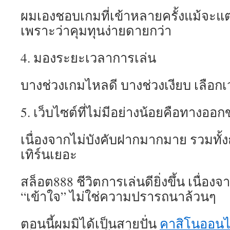
ผมเองชอบเกมที่เข้าหลายครั้งแม้จะ
เพราะว่าคุมทุนง่ายดายกว่า
4. มองระยะเวลาการเล่น
บางช่วงเกมไหลดี บางช่วงเงียบ เลือกเ
5. เว็บไซต์ที่ไม่มีอย่างน้อยคือทางอ
เนื่องจากไม่บังคับฝากมากมาย รวมทั้ง
เทิร์นเยอะ
สล็อต888 ชีวิตการเล่นดียิ่งขึ้น เนื่อง
“เข้าใจ” ไม่ใช่ความปรารถนาล้วนๆ
ตอนนี้ผมมิได้เป็นสายปั่น
คาสิโนออนไ