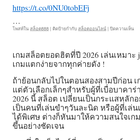
https://t.co/0NU0tobEFj
…
บน
โพสท์ใน
สล็อต888
|
ติดป้ายกำกับ
สล็อตออนไลน์
|
ปิดความเห็น
สล
ออ
we
เกมสล็อตยอดฮิตที่ปี 2026 เล่นเหมาะ j
รว
แน
เกมแตกง่ายจากทุกค่ายดัง !
เลื
เก
สล
ถ้าย้อนกลับไปในตอนสองสามปีก่อน เก
แต
แต่ตัวเลือกเล็กๆสำหรับผู้ที่เบื่อบาคาร
ง่า
2026 นี้ สล็อต เปลี่ยนเป็นกระแสหลักอย
สำ
มือ
เป็นคนที่เล่นขำๆวันละนิด หรือผู้ที่เล่
ใหม
ได้พิเศษ ต่างก็หันมาให้ความสนใจเกมห
ที่
อย
ขึ้นอย่างชัดเจน
เริ่
แบ