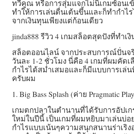
ทวีคูณ หรือการสุ่มแจกไม่นิเกมซ้อน
ทำให้การเล่นตื่นเต้นขึ้นและก็ทำกำไ
จากเงินทุนเพียงแต่ก้อนเดียว
jinda888 รีวิว 4 เกมสล็อตสุดปังที่ทำเง
สล็อตออนไลน์ จากประสบการณ์ปั่นจริ
วันละ 1-2 ชั่วโมง นี่คือ 4 เกมที่ผมคัด
กำไรได้สม่ำเสมอและก็มีแบบการเล่นที่
ครับผม
1. Big Bass Splash (ค่าย Pragmatic Pla
เกมตกปลาในตำนานที่ได้รับการอัปเ
ใหม่ในปีนี้ เป็นเกมที่ผมหยิบมาเล่นบ
กำไรแบบเน้นๆความสนุกสนานร่าเริงอยู่ท