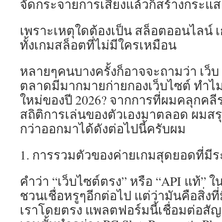
จัดกระจายการเสี่ยงแล้วก็สร้างกระแส
เพราะเหตุใดต้องเป็น สล็อตออนไลน์ เ
ทั้งเกมสล็อตที่ไม่มีใครเหมือน
หลายๆคนบางครั้งก็อาจจะถามว่า เว็บ
ตลาดมีมากมายก่ายกองเว็บไซต์ ทำไมผมถ
ใหม่ของปี 2026? จากการที่ผมคลุกคลีร
สถิติการเล่นของตัวเองมาตลอด ผมสรุปส
กว่าออกมาได้ดังต่อไปนี้ครับผม
1. การรวมตัวของค่ายเกมสุดยอดที่มีร
คำว่า “เว็บไซต์ตรง” หรือ “API แท้” ใน
ชวนเชื่อหรูๆอีกต่อไป แต่ว่ามันคือสิ่งท
เราโดยตรง แพลตฟอร์มนี้เชื่อมต่อส