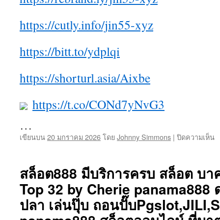
https://cutly.info/jin55-xyz
https://bitt.to/ydplqi
https://shorturl.asia/Aixbe
https://t.co/CONd7yNvG3
…
บ
เขียนบน
20 มกราคม 2026
โดย
Johnny Simmons
|
ปิดความเห็น
พ
อ
j
สล็อต888 มีบริการครบ สล็อต บาคา
เ
Top 32 by Cherie panama888 ด
ฟร
ส
ปลา เล่นปุ๊บ ถอนปั๊บPgslot,JILI
ส
เ