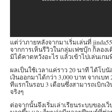
แต่ว่าภายหลังจากมาเริ่มเล่นที่ jinda
จากการเห็นรีวิวในกลุ่มเฟซบุ๊ก ก็ลอง
มิได้คาดหวังอะไร แล้วเข้าไปเล่นเกมที่
ผลเป็นใช้เวลาแค่ราว 20 นาที ได้โบน
เงินออกมาได้กว่า 3,000 บาท จากเบท 2 บ
ทีแรกในรอบ 3 เดือนซึ่งสามารถเบิกเงิ
จริงๆ
ต่อจากนั้นจึงเริ่มเล่าเรียนระบบของเว