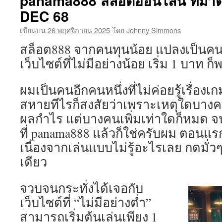
panama888 สล็อตออนไลน์ ที่มาตร
จร
DEC 68
ๆ
ม
เขียนบน
26 พฤศจิกายน 2025
โดย
Johnny Simmons
มี
ป
สล็อต888 จากคนทุนน้อย แปลงเป็นคนที่รู
ก
เว็บไซต์ที่ไม่มีอย่างน้อย เริ่ม 1 บาท ก
ที่
ค
เว
ผมเป็นคนอีกคนหนึ่งที่ไม่ค่อยรู้เรื่องเ
ต
สหายทีไรก็สงสัยว่าเพราะเหตุใดบางคนเ
J
ท
ผลกำไร แต่บางคนเพิ่มเท่าใดก็หมด จน
เล
ที่ panama888 แล้วก็ใช่ครับผม ตอน
T
6
เนื่องจากเล่นแบบไม่รู้อะไรเลย กดมั่วๆ
b
เดียว
A
4
เ
จวบจนกระทั่งได้เจอกับ
ไ
เว็บไซต์ที่ “ไม่มีอย่างต่ำ”
ต
ก
สามารถเริ่มต้นเล่นเพียง 1