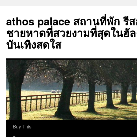
athos palace สถานที่พัก รีสอร
ชายหาดที่สวยงามที่สุดในฮัลคิด
บันเทิงสดใส
ข้าม
Buy This