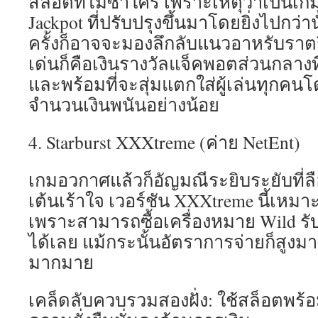
สล็อตที่ไม่ซ้ำใคร เพราะเหตุว่าเป็นเก
Jackpot ที่ปรับปรุงขึ้นมาโดยยิ่งไปกว่
ครั้งก็อาจจะมองลึกลับแนวอาหรับราต
เด่นก็คือเงินรางวัลแจ็คพอตส่วนกลางที่เ
และพร้อมที่จะสุ่มแตกใส่ผู้เล่นทุกคน
จำนวนเงินพนันอย่างน้อย
4. Starburst XXXtreme (ค่าย NetEnt)
เกมอวกาศแล้วก็อัญมณีระยิบระยับที่ลือ
เต้นเร้าใจ เวอร์ชัน XXXtreme นี้เหม
เพราะสามารถซื้อเครื่องหมาย Wild ร
ได้เลย แม้กระนั้นอัตราการจ่ายก็สูงม
มากมาย
เคล็ดลับควบรวมสองฝั่ง: ใช้สล็อตพร้อ