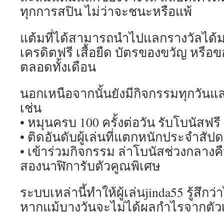
ทุกการสปิน ไม่ว่าจะชนะหรือแพ้
แต้มที่ได้สามารถนำไปแลกรางวัลได้ม
เครดิตฟรี เสื้อยืด บัตรของขวัญ หรือขอ
ตลอดทั้งเดือน
นอกเหนือจากนั้นยังมีกิจกรรมทุกวันแล
เช่น
• หมุนครบ 100 ครั้งต่อวัน รับโบนัสฟรี
• ติดอันดับผู้เล่นที่แตกหนักประจำสัปด
• เข้าร่วมกิจกรรม ล่าโบนัสช่วงกลางคืน
สองนาฬิการับตัวคูณพิเศษ
ระบบเหล่านี้ทำให้ผู้เล่นjinda55 รู้สึ
หากแม้บางวันจะไม่ได้ผลกำไรจากตัว