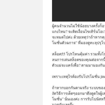
ผู้คนจำนวนไม่ใช้น้อยบางครั้งก็
แกงไหม? จะติดเงื่อนไขเทิร์นโอเ
จะหมดไปค่ะ ด้วยเหตุว่าถ้าหากคุ
โมชั่นตัวฉกาจ” ที่มองดูทะลุปรุ
สล็อต55 โปรไหนคุ้มค่า รวมทั้งโ
ลนการเล่นสล็อตของคุณต่อจากนี้
ตัวแม่จะแคร์เพื่อ? ตามมามองกันเ
เพราะเหตุไรต้องรับโปรโมชั่น jind
ถ้าหากบอกกันตามจริง ระบบของเว็
งัดวิธีการเด็ดๆออกมาดึงดูดใจผู้เล
โมชั่น” นั่นเองค่ะ การรับโบนัสห
มาดูกันเลยจ๊ะ