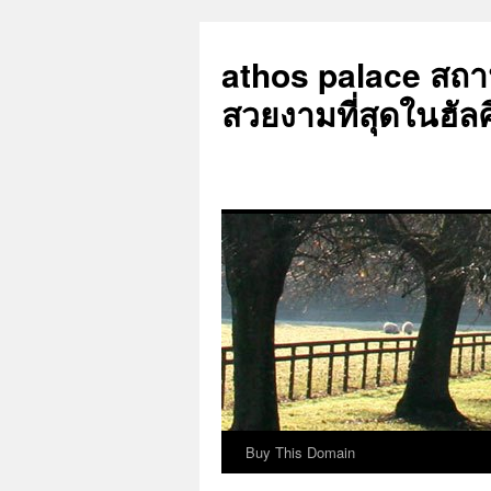
athos palace สถานที
สวยงามที่สุดในฮัลคิ
Buy This Domain
ข้าม