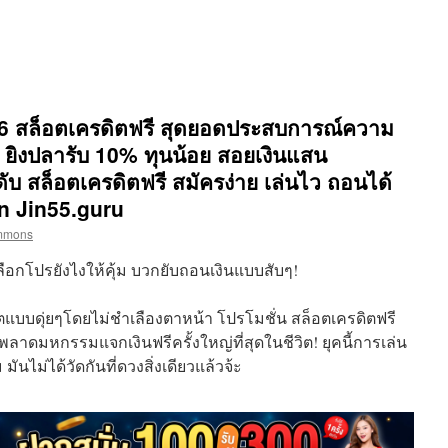
6 สล็อตเครดิตฟรี สุดยอดประสบการณ์ความ
ยิงปลารับ 10% ทุนน้อย สอยเงินแสน
บ สล็อตเครดิตฟรี สมัครง่าย เล่นไว ถอนได้
an Jin55.guru
mmons
ลือกโปรยังไงให้คุ้ม บวกยับถอนเงินแบบสับๆ!
็อตแบบดุ่ยๆโดยไม่ชำเลืองตาหน้า โปรโมชั่น สล็อตเครดิตฟรี
ลาดมหกรรมแจกเงินฟรีครั้งใหญ่ที่สุดในชีวิต! ยุคนี้การเล่น
นไม่ได้วัดกันที่ดวงสิ่งเดียวแล้วจ้ะ