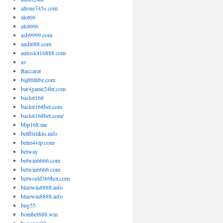
allone745s.com
alot66
alot666
asb9999.com
audi688.com
autoslot16888.com
av
Baccarat
baj88thbz.com
bar4game24hr.com
baslot168
baslot168bet.com
baslot168bet.com/
bbp168.me
betflixtikto.info
betm4vip.com
betway
betwin6666.com
betwin6666.com
betworld369hot.com
bluewin8888.info
bluewin8888.info
bng55
bombet888.win