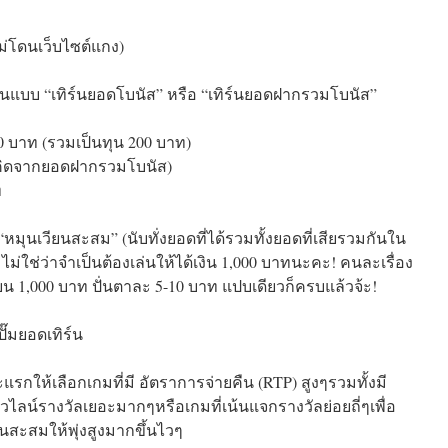
ไม่โดนเว็บไซต์แกง)
เป็นแบบ “เทิร์นยอดโบนัส” หรือ “เทิร์นยอดฝากรวมโบนัส”
0 บาท (รวมเป็นทุน 200 บาท)
 (คิดจากยอดฝากรวมโบนัส)
ท
มุนเวียนสะสม” (นับทั่งยอดที่ได้รวมทั้งยอดที่เสียรวมกันใน
ไม่ใช่ว่าจำเป็นต้องเล่นให้ได้เงิน 1,000 บาทนะคะ! คนละเรื่อง
ยน 1,000 บาท ปั่นตาละ 5-10 บาท แปบเดียวก็ครบแล้วจ้ะ!
ั๊มยอดเทิร์น
แรกให้เลือกเกมที่มี อัตราการจ่ายคืน (RTP) สูงๆรวมทั้งมี
วไลน์รางวัลเยอะมากๆหรือเกมที่เน้นแจกรางวัลย่อยถี่ๆเพื่อ
สะสมให้พุ่งสูงมากขึ้นไวๆ