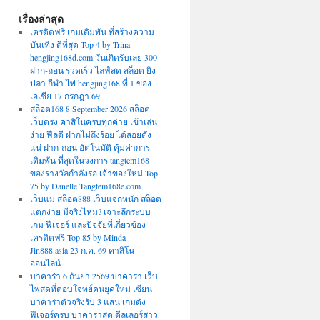
เรื่องล่าสุด
เครดิตฟรี เกมเดิมพัน ที่สร้างความ
บันเทิง ดีที่สุด Top 4 by Trina
hengjing168d.com วันเกิดรับเลย 300
ฝาก-ถอน รวดเร็ว ไลฟ์สด สล็อต ยิง
ปลา กีฬา ไพ่ hengjing168 ที่ 1 ของ
เอเชีย 17 กรกฎา 69
สล็อต168 8 September 2026 สล็อต
เว็บตรง คาสิโนครบทุกค่าย เข้าเล่น
ง่าย ฟีลดี ฝากไม่ถึงร้อย ได้สอยตัง
แน่ ฝาก-ถอน อัตโนมัติ คุ้มค่าการ
เดิมพัน ที่สุดในวงการ tangtem168
ของรางวัลกำลังรอ เจ้าของใหม่ Top
75 by Danelle Tangtem168e.com
เว็บแม่ สล็อต888 เว็บแจกหนัก สล็อต
แตกง่าย มีจริงไหม? เจาะลึกระบบ
เกม ฟีเจอร์ และปัจจัยที่เกี่ยวข้อง
เครดิตฟรี Top 85 by Minda
Jin888.asia 23 ก.ค. 69 คาสิโน
ออนไลน์
บาคาร่า 6 กันยา 2569 บาคาร่า เว็บ
ไพ่สดที่ตอบโจทย์คนยุคใหม่ เซียน
บาคาร่าตัวจริงรับ 3 แสน เกมดัง
ฟีเจอร์ครบ บาคาร่าสด ดีลเลอร์สาว