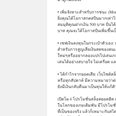
• เพิ่มจังหวะสำหรับการชนะ (Mor
ยิ่งคุณได้โอกาสกดสปินมากเท่าไหร
สมมุติคุณฝากเงิน 500 บาท ปั่นได้
บาท คุณจะได้โอกาสปั่นเพิ่มขึ้นเ
• เซฟเงินลงทุนในกระเป๋าตัวเอง:
สำหรับการสูญเสียเงินสดของตนเ
ใหม่ๆหรืออยากลองแปรไปเล่นเกมแ
เล่นได้อย่างสบายใจ ไม่เครียด 
• ได้กำไรจากยอดเสีย: เว็บไซต์ส
หรือทุกสัปดาห์ มีความหมายว่าต่
ยังมีเงินกลับคืนมาเป็นทุนให้แก้ต
เปิดโผ 4 โปรโมชั่นสล็อตยอดฮิต 
ในโลกของเกมเดิมพัน มีโปรโมชั่
ที่เป็นของจริง แล้วก็เหมาะกับส