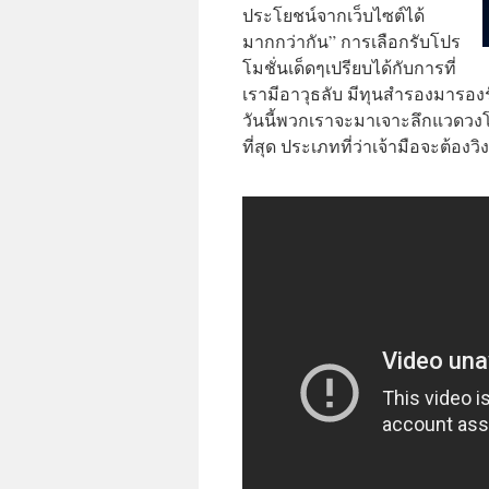
ประโยชน์จากเว็บไซต์ได้
มากกว่ากัน” การเลือกรับโปร
โมชั่นเด็ดๆเปรียบได้กับการที่
เรามีอาวุธลับ มีทุนสำรองมารองร
วันนี้พวกเราจะมาเจาะลึกแวดวงโ
ที่สุด ประเภทที่ว่าเจ้ามือจะต้องว