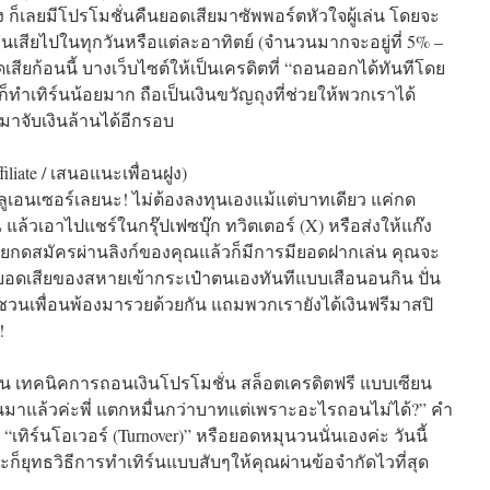
มีลง ก็เลยมีโปรโมชั่นคืนยอดเสียมาซัพพอร์ตหัวใจผู้เล่น โดยจะ
ล่นเสียไปในทุกวันหรือแต่ละอาทิตย์ (จำนวนมากจะอยู่ที่ 5% –
เสียก้อนนี้ บางเว็บไซต์ให้เป็นเครดิตที่ “ถอนออกได้ทันทีโดย
ก็ทำเทิร์นน้อยมาก ถือเป็นเงินขวัญถุงที่ช่วยให้พวกเราได้
าจับเงินล้านได้อีกรอบ
liate / เสนอแนะเพื่อนฝูง)
ฟลูเอนเซอร์เลยนะ! ไม่ต้องลงทุนเองแม้แต่บาทเดียว แค่กด
ล้วเอาไปแชร์ในกรุ๊ปเฟซบุ๊ก ทวิตเตอร์ (X) หรือส่งให้แก๊ง
หายกดสมัครผ่านลิงก์ของคุณแล้วก็มีการมียอดฝากเล่น คุณจะ
งยอดเสียของสหายเข้ากระเป๋าตนเองทันทีแบบเสือนอนกิน ปั่น
วนเพื่อนพ้องมารวยด้วยกัน แถมพวกเรายังได้เงินฟรีมาสปิ
!
์น เทคนิคการถอนเงินโปรโมชั่น สล็อตเครดิตฟรี แบบเซียน
นมาแล้วค่ะพี่ แตกหมื่นกว่าบาทแต่เพราะอะไรถอนไม่ได้?” คำ
เทิร์นโอเวอร์ (Turnover)” หรือยอดหมุนวนนั่นเองค่ะ วันนี้
ุทธวิธีการทำเทิร์นแบบสับๆให้คุณผ่านข้อจำกัดไวที่สุด