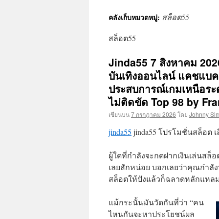
ไป
สล็อต55
คลังเก็บหมวดหมู่:
ยัง
สล็อต55
เนื้อหา
Jinda55 7 สิงหาคม 202
บันเทิงออนไลน์ แคชแบค 
ประสบการณ์เกมเหนือระดั
ไม่ติดขัด Top 98 by Fr
เขียนบน
7 กรกฎาคม 2026
โดย
Johnny Si
jinda55
jinda55 โปรโมชั่นสล็อต เ
ผู้ใดที่กำลังจะกดฝากเงินเล่นสล
เลยสักหน่อย บอกเลยว่าคุณกำลังพ
สล็อตให้ปังแล้วก็ฉลาดหลักแหลม มั
แม้กระนั้นมันวัดกันที่ว่า “คน
ไหนกันจะหาประโยชน์ผล