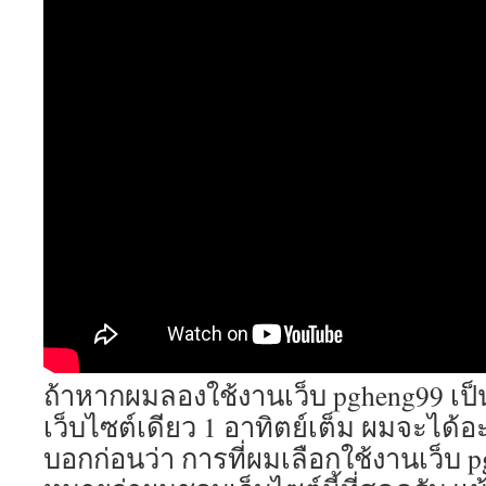
ถ้าหากผมลองใช้งานเว็บ pgheng99 เป็น
เว็บไซต์เดียว 1 อาทิตย์เต็ม ผมจะได้
บอกก่อนว่า การที่ผมเลือกใช้งานเว็บ p