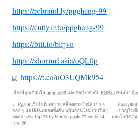
https://rebrand.ly/ppgheng-99
https://cutly.info/ppgheng-99
https://bitt.to/blrjvo
https://shorturl.asia/oQL0p
https://t.co/nO3UQMk954
เรื่องนี้ถูกเขียนใน
pgheng99
และติดป้ายกำกับ
PGSlot
คั่นหน้า
ลิง
←
Pgslot เว็บไซต์แตกง่าย สล็อตสายโบนัส เข้า ๆ
Pussy888 
ออก ๆ แต่ได้ลุ้นตลอดทั้งคืน พนันออนไลน์ เว็บใหญ่
ขวัญใจเซ
ทดลองเล่น Top 78 by Martha pgslot77.world 14
แจกโบนัส 24 
ก.พ. 26