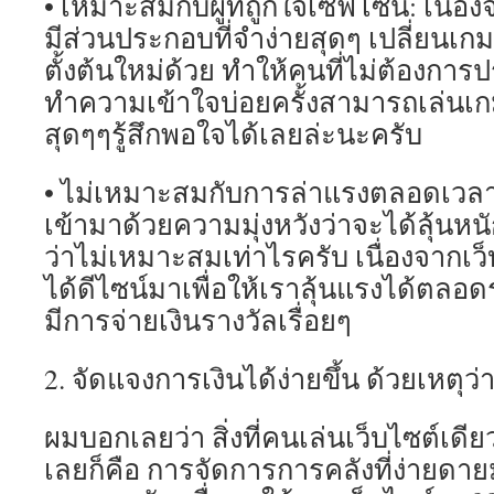
• เหมาะสมกับผู้ที่ถูกใจเซฟโซน: เนื่อ
มีส่วนประกอบที่จำง่ายสุดๆ เปลี่ยนเกม
ตั้งต้นใหม่ด้วย ทำให้คนที่ไม่ต้องกา
ทำความเข้าใจบ่อยครั้งสามารถเล่นเกม
สุดๆๆรู้สึกพอใจได้เลยล่ะนะครับ
• ไม่เหมาะสมกับการล่าแรงตลอดเวล
เข้ามาด้วยความมุ่งหวังว่าจะได้ลุ้นหน
ว่าไม่เหมาะสมเท่าไรครับ เนื่องจากเว
ได้ดีไซน์มาเพื่อให้เราลุ้นแรงได้ตลอ
มีการจ่ายเงินรางวัลเรื่อยๆ
2. จัดแจงการเงินได้ง่ายขึ้น ด้วยเหตุว
ผมบอกเลยว่า สิ่งที่คนเล่นเว็บไซต์เดีย
เลยก็คือ การจัดการการคลังที่ง่ายดายม