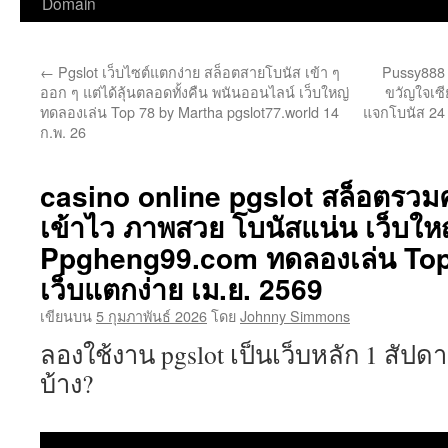
ไป
Domain
ยัง
←
Pgslot เว็บไซต์แตกง่าย สล็อตสายโบนัส เข้า ๆ
Pussy888 
เนื้อหา
ออก ๆ แต่ได้ลุ้นตลอดทั้งคืน พนันออนไลน์ เว็บใหญ่
ขวัญใจเซ
ทดลองเล่น Top 78 by Martha pgslot77.world 14
แจกโบนัส 24 
ก.พ. 26
casino online pgslot สล็อตรวมค
เข้าไว ภาพสวย โบนัสแน่น เว็บให
Ppgheng99.com ทดลองเล่น Top
เว็บแตกง่าย เม.ย. 2569
เขียนบน
5 กุมภาพันธ์ 2026
โดย
Johnny Simmons
ลองใช้งาน pgslot เป็นเว็บหลัก 1 สัปด
บ้าง?