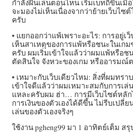
กำลังฝืนเล่นตอนไหน เริ่มเบทถี่ขึ้นเม
จะมองไม่เห็นเนื่องจากว่าย้ายเว็บไซ
ครับ
• แยกออกว่าแพ้เพราะอะไร: การอยู่เว
เห็นสาเหตุของการแพ้หรือชนะในเกม
ครับ ผมเริ่มเข้าใจแล้วว่าผมแพ้หรือ
ตัดสินใจ จังหวะของเกม หรืออารมณ์
• เหมาะกับเว็บเดียวไหม: สิ่งที่ผมทราบเ
เข้าใจดีแล้วว่าผมเหมาะสมกับการเล่น p
แหละครับผม ฮ่า… การมีเว็บไซต์หลัก
การเงินของตัวเองได้ดีขึ้น ไม่รีบเปลี
เล่นของตัวเองจริงๆ
ใช้งาน pgheng99 มา 1 อาทิตย์เต็ม สรุ