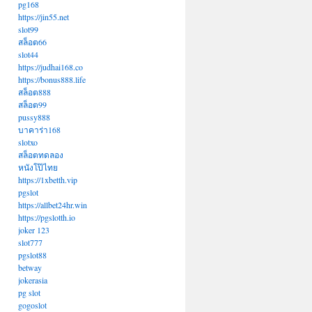
pg168
https://jin55.net
slot99
สล็อต66
slot44
https://judhai168.co
https://bonus888.life
สล็อต888
สล็อต99
pussy888
บาคาร่า168
slotxo
สล็อตทดลอง
หนังโป๊ไทย
https://1xbetth.vip
pgslot
https://allbet24hr.win
https://pgslotth.io
joker 123
slot777
pgslot88
betway
jokerasia
pg slot
gogoslot