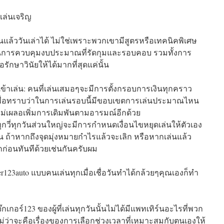
เล่นเจริญ
วันแล้ววันเล่าได้ ไม่ใช่เพราะพวกเขามีสูตรหรือเทคนิคพิเศษ
ในการควบคุมงบประมาณที่รัดกุมและรอบคอบ รวมทั้งการ
ักษาวินัยให้ได้มากที่สุดแค่นั้น
าเล่น: คนที่เล่นเสมอๆจะมีการตั้งกรอบการเงินทุกคราว
อ เพื่อทราบว่าในการเล่นรอบนี้มีขอบเขตการเล่นประมาณไหน
ไม่เผลอเพิ่มการเดิมพันตามอารมณ์อีกด้วย
เล่นทุกวี่ทุกวันส่วนใหญ่จะมีการกำหนดเงื่อนไขหยุดเล่นให้ตัวเอง
เช่น ถ้าหากถึงจุดมุ่งหมายกำไรแล้วจะเลิก หรือหากเล่นแล้ว
ลิกก่อนทันทีด้วยเช่นกันครับผม
er123auto แบบคนเล่นทุกเมื่อเชื่อวันทำได้กล้วยๆคุณเองก็ทำ
๊กเกอร์123 ของผู้ที่เล่นทุกวันนั้นไม่ได้มีแพทเทิร์นอะไรที่พวก
่ว่าจะคือเรื่องของการเลือกช่วงเวลาที่เหมาะสมกับตนเองให้