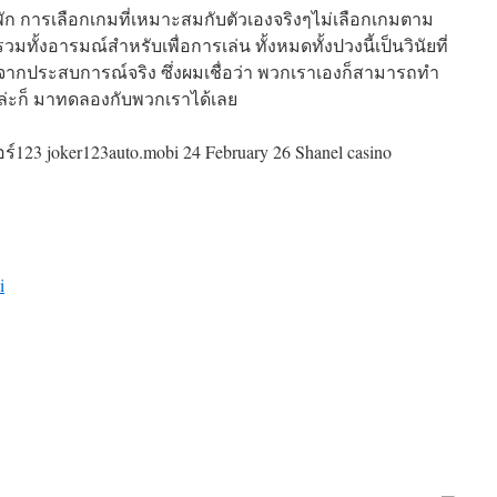
วพัก การเลือกเกมที่เหมาะสมกับตัวเองจริงๆไม่เลือกเกมตาม
ั้งอารมณ์สำหรับเพื่อการเล่น ทั้งหมดทั้งปวงนี้เป็นวินัยที่
บจากประสบการณ์จริง ซึ่งผมเชื่อว่า พวกเราเองก็สามารถทำ
่ะก็ มาทดลองกับพวกเราได้เลย
123 joker123auto.mobi 24 February 26 Shanel casino
i