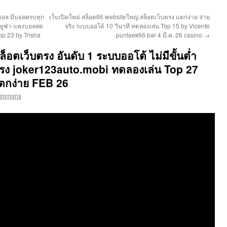
งบอล มีบอลครบทุก
เว็บเปิดใหม่ สล็อต66 websiteใหญ่ สล็อตเว็บตรง แตกง่าย จ่าย
อลยูฟ่า แทงบอลสด
จริง ระบบออโต้ 10 วินาที ทดลองเล่น Top 15 by Vicente
op 23 by Trisha
puntaek66.bar 4 มี.ค. 26 casino
→
อตเว็บตรง อันดับ 1 ระบบออโต้ ไม่มีขั้นต่ำ
บตรง joker123auto.mobi ทดลองเล่น Top 27
ตกง่าย FEB 26
Simmons