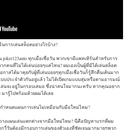
ร์นการเล่นสล็อตอย่างไรบ้าง?
่น joker123auto ทุกเมื่อเชื่อวัน พวกเขามีแพทเทิร์นสำหรับการ
ากคนที่ไม่ได้เล่นบ่อยๆแค่ไหน? ผมเองเป็นผู้ที่มิได้เล่นสล็อต
โอกาสได้มาคุยกับผู้ที่เล่นบ่อยๆทุกเมื่อเชื่อวันก็รู้สึกตื่นเต้นมาก
บประจำตัวกันอยู่แล้ว ไม่ได้เปิดเกมแบบสุ่มหรือตามอารมณ์
รเล่นจะอยู่ในกรอบเสมอ ซึ่งน่าสนใจมากนะครับ หากคุณอยาก
ไง มารู้ไปพร้อมด้วยผมได้เลย
ารกำหนดแผนการเล่นไม่เหมือนกับมือใหม่ไหม?
รวางแผนเล่นแตกต่างจากมือใหม่ไหม? นี่คือปัญหาแรกที่ผม
ทุกวี่วันต้องมีกรอบการเล่นของตัวเองที่ชัดเจนมากมายๆพวก