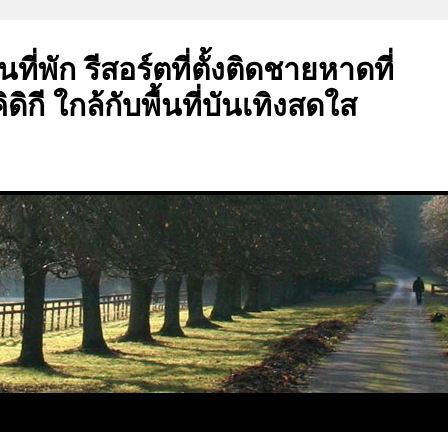
่พัก รีสอร์ตที่ตั้งติดชายหาดที่
ดิกี ใกล้กับพื้นที่บันเทิงสดใส