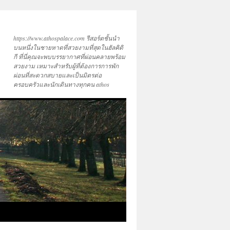
https://www.athospalace.com รีสอร์ตชั้นนำ
บนหนึ่งในชายหาดที่สวยงามที่สุดในฮัลคิดิ
กี ที่นี่คุณจะพบบรรยากาศที่ผ่อนคลายพร้อม
สวยงาม เหมาะสำหรับผู้ที่ต้องการการพัก
ผ่อนที่สะดวกสบายและเป็นมิตรต่อ
ครอบครัวและนักเดินทางทุกคน athos