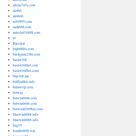
allone745s.com
alot66
alot666
asb9999.com
audi688.com
autoslot16888.com
av
Baccarat
baj88thbz.com
bar4game24hr.com
baslot168
baslot168bet.com
baslot168bet.com/
bbp168.me
betflixtikto.info
betm4vip.com
betway
betwin6666.com
betwin6666.com
betworld369hot.com
bluewin8888.info
bluewin8888.info
bng55
bombet888.win