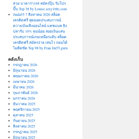
สวย บาคาร่า168 สมัครปุ๊บ รับโปร
ปั๊บ Top 38 by Louise sexy168c.com
Jinda55 7 สิงหาคม 2026 สล็อต
เครดิตฟรี สุดยอดประสบการณ์
ความบันเทิงออนไลน์ แคชแบค ยิง
ปลารับ 10% ทุนน้อย สอยเงินแสน
ประสบการณ์เกมเหนือระดับ สล็อต
เครดิตฟรี สมัครง่าย เล่นไว ถอนได้
ไม่ติดขัด Top 98 by Fran Jin55.guru
คลังเก็บ
กรกฎาคม 2026
มิถุนายน 2026
พฤษภาคม 2026
เมษายน 2026
มีนาคม 2026
กุมภาพันธ์ 2026
มกราคม 2026
ธันวาคม 2025
พฤศจิกายน 2025
ตุลาคม 2025
กันยายน 2025
สิงหาคม 2025
กรกฎาคม 2025
มิถุนายน 2025