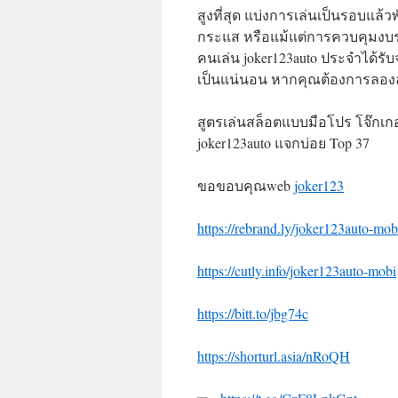
สูงที่สุด แบ่งการเล่นเป็นรอบแล้
กระแส หรือแม้แต่การควบคุมงบรวมท
คนเล่น joker123auto ประจำได้รั
เป็นแน่นอน หากคุณต้องการลองล
สูตรเล่นสล็อตแบบมือโปร โจ๊กเกอร์
joker123auto แจกบ่อย Top 37
ขอขอบคุณweb
joker123
https://rebrand.ly/joker123auto-mob
https://cutly.info/joker123auto-mobi
https://bitt.to/jbg74c
https://shorturl.asia/nRoQH