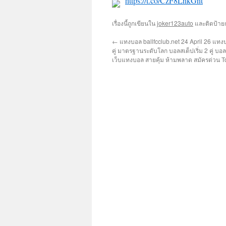
https://t.co/CzF8LnkGnt
เรื่องนี้ถูกเขียนใน
joker123auto
และติดป้าย
←
แทงบอล ballfcclub.net 24 April 26 แท
คู่ มาตรฐานระดับโลก บอลสเต็ปเริ่ม 2 คู่ บ
เว็บแทงบอล สายคุ้ม ห้ามพลาด สมัครด่วน T