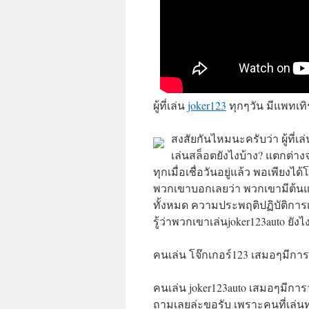
ผู้ที่เล่น
joker123
ทุกๆวัน มีแพทเทิ
สงสัยกันไหมนะครับว่า ผู้ที่เล
เล่นสล็อตยังไงบ้าง? แตกต่างจ
ทุกเมื่อเชื่อวันอยู่แล้ว พอเพียงได้
พวกเขาบอกเลยว่า พวกเขามีต้นแบ
ทั้งหมด ความประพฤติปฏิบัติกา
รู้ว่าพวกเขาเล่นjoker123auto ยัง
คนเล่น โจ๊กเกอร์123 เสมอๆมีก
คนเล่น joker123auto เสมอๆมีกา
ถามเลยล่ะขอรับ เพราะคนที่เล่น