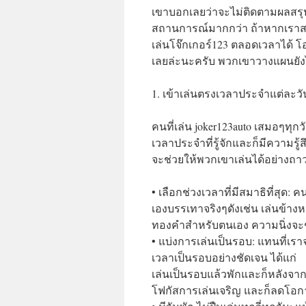
เขาบอกเลยว่าจะไม่ติดตามผลสรุป
สถานการณ์มากกว่า ถ้าหากเราสา
เล่นโจ๊กเกอร์123 ตลอดเวลาได้ โอก
เลยล่ะนะครับ พวกเขาวางแผนยัง
1. เข้าเล่นตรงเวลาประจำแต่ละวั
คนที่เล่น joker123auto เสมอๆทุ
เวลาประจำที่รู้จักและก็มีความรู้
จะช่วยให้พวกเขาเล่นได้อย่างถาว
• เลือกช่วงเวลาที่มีสมาธิที่สุด: 
เองบรรเทาจริงๆดังเช่น เล่นข้างหลั
ทองคำสำหรับตนเอง ความนิ่งจะช่
• แบ่งการเล่นเป็นรอบ: แทนที่เราจ
เวลาเป็นรอบอย่างชัดเจน ได้แก่
เล่นเป็นรอบแล้วพักและก็หลังจาก
โฟกัสการเล่นเจริญ และก็ลดโอ