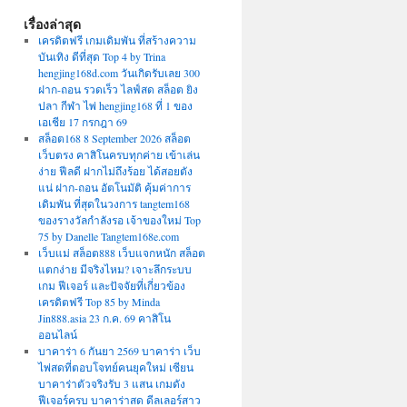
เรื่องล่าสุด
เครดิตฟรี เกมเดิมพัน ที่สร้างความ
บันเทิง ดีที่สุด Top 4 by Trina
hengjing168d.com วันเกิดรับเลย 300
ฝาก-ถอน รวดเร็ว ไลฟ์สด สล็อต ยิง
ปลา กีฬา ไพ่ hengjing168 ที่ 1 ของ
เอเชีย 17 กรกฎา 69
สล็อต168 8 September 2026 สล็อต
เว็บตรง คาสิโนครบทุกค่าย เข้าเล่น
ง่าย ฟีลดี ฝากไม่ถึงร้อย ได้สอยตัง
แน่ ฝาก-ถอน อัตโนมัติ คุ้มค่าการ
เดิมพัน ที่สุดในวงการ tangtem168
ของรางวัลกำลังรอ เจ้าของใหม่ Top
75 by Danelle Tangtem168e.com
เว็บแม่ สล็อต888 เว็บแจกหนัก สล็อต
แตกง่าย มีจริงไหม? เจาะลึกระบบ
เกม ฟีเจอร์ และปัจจัยที่เกี่ยวข้อง
เครดิตฟรี Top 85 by Minda
Jin888.asia 23 ก.ค. 69 คาสิโน
ออนไลน์
บาคาร่า 6 กันยา 2569 บาคาร่า เว็บ
ไพ่สดที่ตอบโจทย์คนยุคใหม่ เซียน
บาคาร่าตัวจริงรับ 3 แสน เกมดัง
ฟีเจอร์ครบ บาคาร่าสด ดีลเลอร์สาว