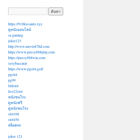
https://918kissauto.xyz
ดูหนังออนไลน์
sa gaming
joker123
http://www.movie87hd.com
https://www.pussy888play.com
https://pussy888win.com
sexybaccarat
https://www.pgslot.golf
pgslot
pg99
fullslot
live22slot
หนังชนโรง
ดูหนังฟรี
ดูหนังชนโรง
slot168
slot456
สล็อต66
joker 123