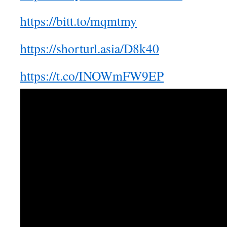
https://bitt.to/mqmtmy
https://shorturl.asia/D8k40
https://t.co/INOWmFW9EP