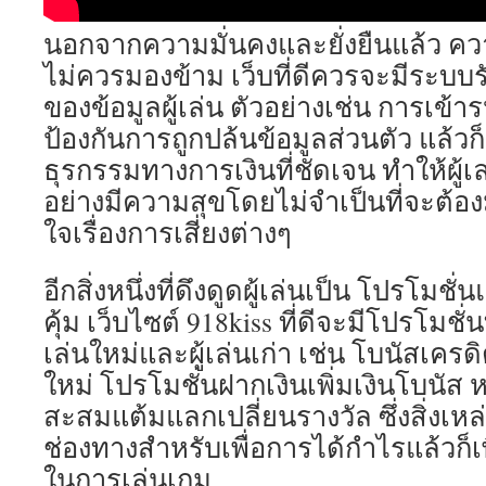
นอกจากความมั่นคงและยั่งยืนแล้ว ความ
ไม่ควรมองข้าม เว็บที่ดีควรจะมีระบ
ของข้อมูลผู้เล่น ตัวอย่างเช่น การเข้าร
ป้องกันการถูกปล้นข้อมูลส่วนตัว แล้ว
ธุรกรรมทางการเงินที่ชัดเจน ทำให้ผู้
อย่างมีความสุขโดยไม่จำเป็นที่จะต้อง
ใจเรื่องการเสี่ยงต่างๆ
อีกสิ่งหนึ่งที่ดึงดูดผู้เล่นเป็น โปรโมชั
คุ้ม เว็บไซต์ 918kiss ที่ดีจะมีโปรโมชั่น
เล่นใหม่และผู้เล่นเก่า เช่น โบนัสเคร
ใหม่ โปรโมชั่นฝากเงินเพิ่มเงินโบนัส 
สะสมแต้มแลกเปลี่ยนรางวัล ซึ่งสิ่งเหล
ช่องทางสำหรับเพื่อการได้กำไรแล้วก็
ในการเล่นเกม