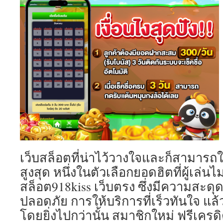
เว็บสล็อตที่น่าไว้วางใจและก็สามารถ
สูงสุด หนึ่งในตัวเลือกยอดฮิตที่ผู้เล
สล็อต918kiss เว็บตรง ซึ่งมีความสะดุ
ปลอดภัย การให้บริการที่เร็วทันใจ แล้วก
โดยยิ่งไปกว่านั้น สมาชิกใหม่ ฟรีเครด