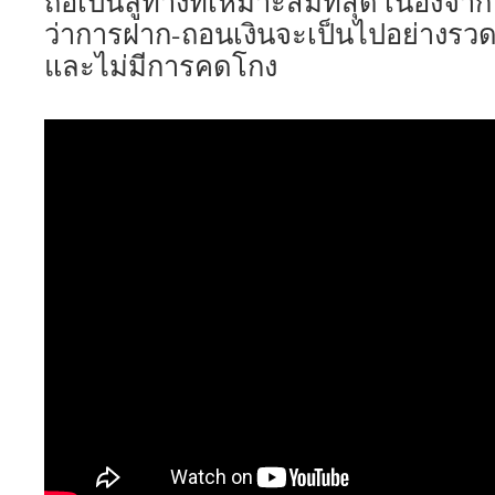
ถือเป็นลู่ทางที่เหมาะสมที่สุด เนื่องจา
ว่าการฝาก-ถอนเงินจะเป็นไปอย่างรวดเ
และไม่มีการคดโกง