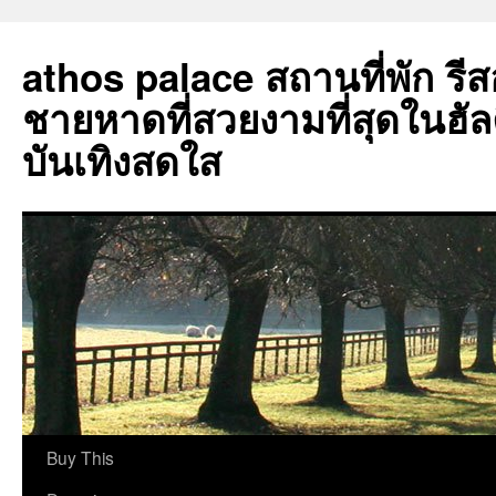
athos palace สถานที่พัก รีสอร
ชายหาดที่สวยงามที่สุดในฮัลคิด
บันเทิงสดใส
ข้าม
Buy This