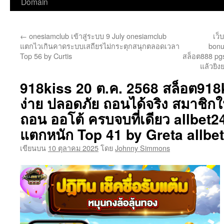
ไป
Domain
ยัง
←
onesiamclub เข้าสู่ระบบ 9 July onesiamclub
เว็
เนื้อหา
แตกไวเกินคาดระบบเสถียรไม่กระตุกสนุกตลอดเวลา
bonu
Top 56 by Curtis
สล็อต888 pgsl
แล้วยิง
918kiss 20 ต.ค. 2568 สล็อต918
ง่าย ปลอดภัย ถอนได้จริง สมาชิก
ถอน ออโต้ ครบจบที่เดียว allbet2
แตกหนัก Top 41 by Greta allbe
เขียนบน
10 ตุลาคม 2025
โดย
Johnny Simmons