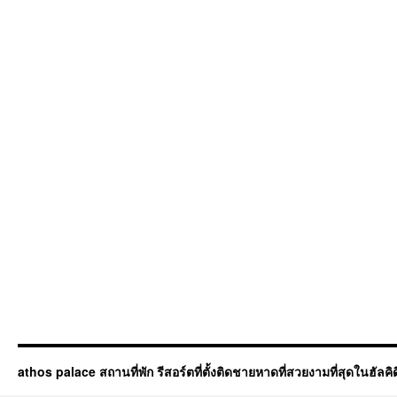
athos palace สถานที่พัก รีสอร์ตที่ตั้งติดชายหาดที่สวยงามที่สุดในฮัลคิดิก