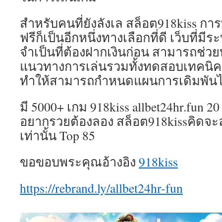
สำหรับคนที่ยังลังเล สล็อต918kiss ก
ฟรีก็เป็นอีกหนึ่งทางเลือกที่ดี เว็บที่
จำเป็นที่ต้องฝากเงินก่อน สามารถช่วยทำใ
แนวทางการเล่นรวมทั้งทดสอบเทคนิคต่
ทำให้สามารถกำหนดแผนการเดิมพันได
มี 5000+ เกม 918kiss allbet24hr.fun 2
อยากรวยต้องลอง สล็อต918kissคิดจะลงทุ
เท่านั้น Top 85
ขอขอบพระคุณอ้างอิง
918kiss
https://rebrand.ly/allbet24hr-fun