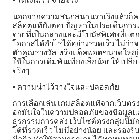
นอกจากความสนุกสนานร่าเริงแล้วก็ค
สล็อตแท้ยังตอบปัญหาในประเด็นการท
จ่ายที่เป็นกลางและมีโบนัสพิเศษที่แตกบ
โอกาสได้กำไรได้อย่างรวดเร็ว ไม่ว่า
ตัวคูณรางวัล หรือแจ็คพอตขนาดใหญ่ท
ใช้ในการเดิมพันเพียงเล็กน้อยให้เปลี่
จริงๆ
• ความน่าไว้วางใจและปลอดภัย
การเลือกเล่น เกมสล็อตแท้จากเว็บตรง ย
อกมั่นใจในความปลอดภัยของข้อมูล
ธุรกรรมการคลัง เว็บไซต์ตรงกลุ่มนี้
โต้ที่รวดเร็ว ไม่มีอย่างน้อย และรองร