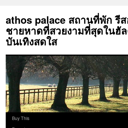
athos palace สถานที่พัก รีสอร
ชายหาดที่สวยงามที่สุดในฮัลคิด
บันเทิงสดใส
ข้าม
Buy This