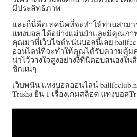
มีประสิทธิภาพ
และก็นี่คือเทคนิคที่จะทำให้ท่านสามา
แทงบอล ได้อย่างแม่นยำและมีคุณภาพสู
คุณมาที่เว็บไซต์พนันบอลนี้เลย ballf
ออนไลน์ที่จะทำให้คุณได้รับความคุ้มค่
น่าไว้วางใจสูงอย่างงี้ที่นี่ตอบสนองใน
ชิกแน่ๆ
เว็บพนัน แทงบอลออนไลน์ ballfcclub.n
Trisha ยืน 1 เรื่องเกมสล็อต แทงบอลTr