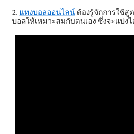
2.
แทงบอลออนไลน์
ต้องรู้จักการใช้ส
บอลให้เหมาะสมกับตนเอง ซึ่งจะแบ่งได้