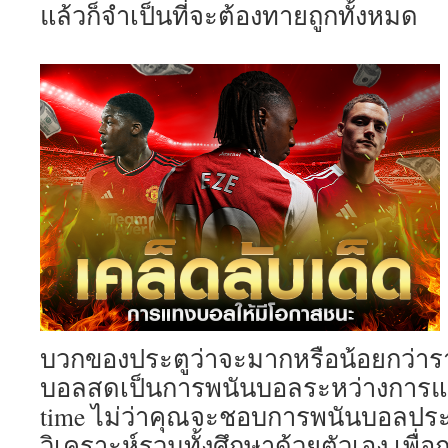
แล้วก็จำเป็นที่จะต้องทายถูกทั้งหมด
บวกของประตูว่าจะมากหรือน้อยกว่า
บอลสดเป็นการพนันบอลระหว่างการแข่
time ไม่ว่าคุณจะชอบการพนันบอลปร
วิเคราะห์รวมทั้งศึกษาด้วยตัวเอง เพื