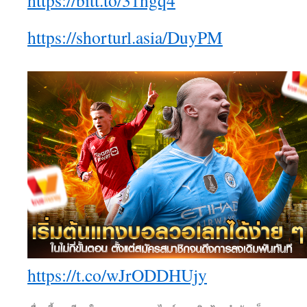
https://bitt.to/31ngq4
https://shorturl.asia/DuyPM
https://t.co/wJrODDHUjy