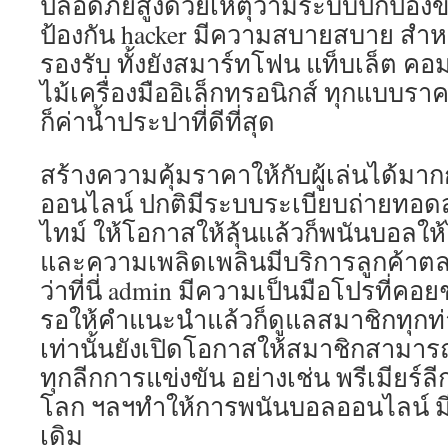
ปลอดภัยสูงด้วยเหตุว่ามีระบบปกป้องข
ป้องกัน hacker มีความสบายสบาย สำหร
รองรับ ทั้งยังสมาร์ทโฟน แท็บเล็ต คอมพ
ไม้เครื่องมืออิเล็กทรอนิกส์ ทุกแบบ
ก็ค่าน้ำประปาที่ดีที่สุด
สร้างความคุ้มราคาให้กับผู้เล่นได้มา
ออนไลน์ ปกติมีระบบระเบียบถ่ายทอ
ไทม์ ให้โอกาสให้ลุ้นแล้วก็พนันบอลให
และความเพลิดเพลินมีบริการลูกค้าตล
ว่าที่นี่ admin มีความเป็นมือโปรที่ค
รอให้คำแนะนำแล้วก็ดูแลสมาชิกทุกท่า
เท่านั้นยังเปิดโอกาสให้สมาชิกสามารถ
ทุกลีกการแข่งขัน อย่างเช่น พรีเมียร์ล
โลก ฯลฯทำให้การพนันบอลออนไลน์ มี
เดิม