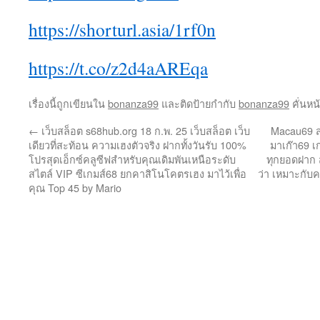
https://shorturl.asia/1rf0n
https://t.co/z2d4aAREqa
เรื่องนี้ถูกเขียนใน
bonanza99
และติดป้ายกำกับ
bonanza99
คั่นหน
←
เว็บสล็อต s68hub.org 18 ก.พ. 25 เว็บสล็อต เว็บ
Macau69 ส
เดียวที่สะท้อน ความเฮงตัวจริง ฝากทั้งวันรับ 100%
มาเก๊า69 เ
โปรสุดเอ็กซ์คลูซีฟสำหรับคุณเดิมพันเหนือระดับ
ทุกยอดฝาก ส
สไตล์ VIP ซีเกมส์68 ยกคาสิโนโคตรเฮง มาไว้เพื่อ
ว่า เหมาะกับ
คุณ Top 45 by Mario