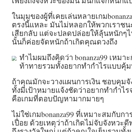
เพียงถึงจังหวะของมัน มันก็แจกหนักแบ
ในมุมของผู้ที่เคยเล่นหลายเกมbonanz
ตรงนี้แหละ มันไม่หลอกให้พวกเราชน
เสียกลับ แต่จะปลดปล่อยให้ลุ้นหนักๆ
นั้นก็ค่อยจัดหนักถ้าเกิดคุณดวงถึง
ทำไมผมถึงคิดว่า bonanza99 เหมา
ท้าทายรวมทั้งอยากทำกำไรแบบคุ้มท
ถ้าคุณมักจะวางแผนการเงิน ชอบคุมจ
ทั้งมีเป้าหมายแจ้งชัดว่าอยากทำกำไ
คือเกมที่ตอบปัญหามากมายๆ
ไม่ใช่เกมbonanza99 ที่เหมาะสมกับการ
เปื่อย ด้วยเหตุว่าถ้าเกิดไม่จับจังหว
ถึงรางวัลใหญ่ แต่ถ้าคุณใจเย็นรวมทั