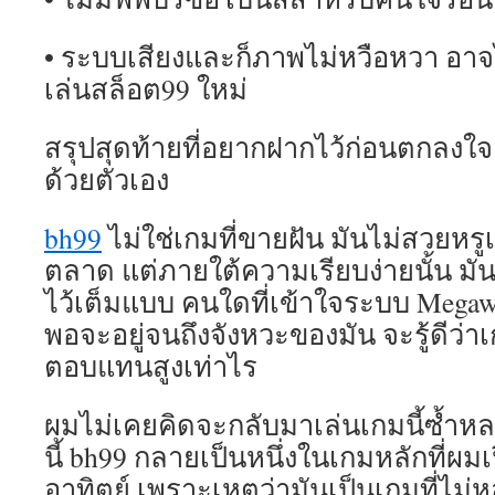
• ระบบเสียงและก็ภาพไม่หวือหวา อาจ
เล่นสล็อต99 ใหม่
สรุปสุดท้ายที่อยากฝากไว้ก่อนตกลงใจ
ด้วยตัวเอง
bh99
ไม่ใช่เกมที่ขายฝัน มันไม่สวยหร
ตลาด แต่ภายใต้ความเรียบง่ายนั้น 
ไว้เต็มแบบ คนใดที่เข้าใจระบบ Meg
พอจะอยู่จนถึงจังหวะของมัน จะรู้ดีว่า
ตอบแทนสูงเท่าไร
ผมไม่เคยคิดจะกลับมาเล่นเกมนี้ซ้ำห
นี้ bh99 กลายเป็นหนึ่งในเกมหลักที่ผม
อาทิตย์ เพราะเหตุว่ามันเป็นเกมที่ไม่