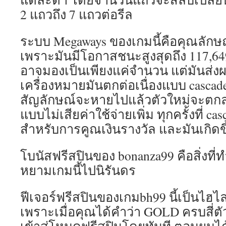
2 แถวถึง 7 แถวต่อรีล
ระบบ Megaways ของเกมนี้คือคุณลักษณ
เพราะมันมีโอกาสชนะสูงสุดถึง 117,649 
อาจมองเป็นเพียงแค่จำนวน แต่มันส่งผ
เครื่องหมายมันตกต่อเนื่องแบบ cascad
สัญลักษณ์จะหายไปแล้วตัวใหม่จะตก
แบบไม่เสียค่าใช้จ่ายเพิ่ม ทุกครั้งที่ 
สำหรับการคูณเงินรางวัล และมันเกิดขึ้
โบนัสฟรีสปินของ bonanza99 คือสิ่งที่
หยามเกมนี้ไปนิรันดร
ฟีเจอร์ฟรีสปินของเกมbh99 นี้เป็นไฮไล
เพราะเมื่อคุณได้คำว่า GOLD ครบสี่ต