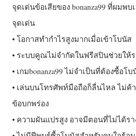
จุดเด่นข้อเสียของ bonanza99 ที่ผมพ
จุดเด่น
• โอกาสทำกำไรสูงมากเมื่อเข้าโบนัส
• ระบบคูณไม่จำกัดในฟรีสปินช่วยให้รา
• เกมbonanza99 ไม่จำเป็นที่ต้องซื้อโบน
• เล่นบนโทรศัพท์มือถือก็ลื่นไหล ไม่ค้
ข้อบกพร่อง
• ความผันแปรสูง อาจมีตอนที่ไม่ได้ร
• ไม่มีฟีพบร์ซื้อโบนัสสำหรับคนใจร้อน