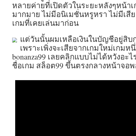
หลายค่ายที่เปิดตัวในระยะหลังๆหน้า
มากมาย ไม่มีอนิเมชั่นหรูหรา ไม่มีเส
เกมที่เคยเล่นมาก่อน
แต่วันนั้นผมเหลือเงินในบัญชีอยู่สิ
เพราะเพิ่งจะเสียจากเกมใหม่เกมหน
bonanza99 เลยคลิกแบบไม่ได้หวังอะไร
ชื่อเกม สล็อต99 ขึ้นตรงกลางหน้าจอพ