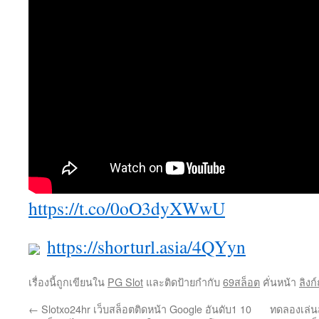
https://t.co/0oO3dyXWwU
https://shorturl.asia/4QYyn
เรื่องนี้ถูกเขียนใน
PG Slot
และติดป้ายกำกับ
69สล็อต
คั่นหน้า
ลิงก
←
Slotxo24hr เว็บสล็อตติดหน้า Google อันดับ1 10
ทดลองเล่น