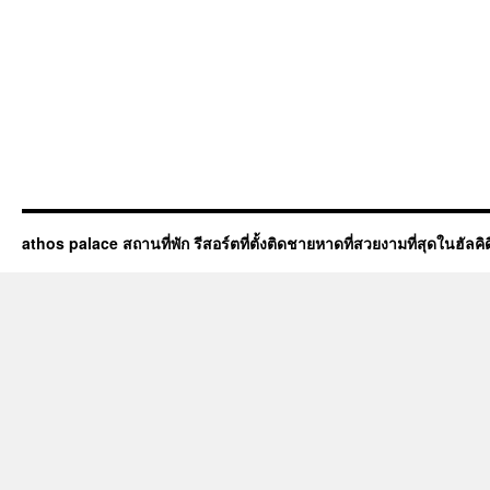
athos palace สถานที่พัก รีสอร์ตที่ตั้งติดชายหาดที่สวยงามที่สุดในฮัลคิดิก