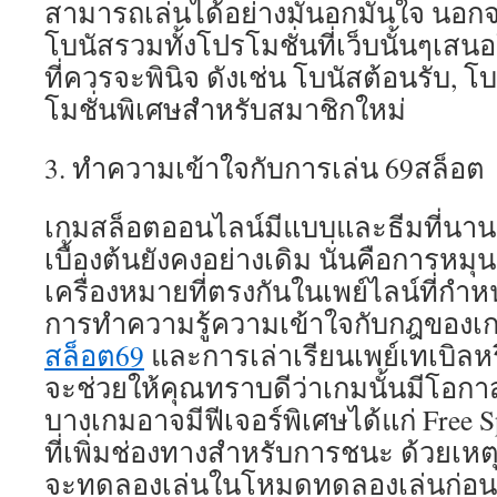
สามารถเล่นได้อย่างมั่นอกมั่นใจ นอก
โบนัสรวมทั้งโปรโมชั่นที่เว็บนั้นๆเสนอใ
ที่ควรจะพินิจ ดังเช่น โบนัสต้อนรับ, โบ
โมชั่นพิเศษสำหรับสมาชิกใหม่
3. ทำความเข้าใจกับการเล่น 69สล็อต
เกมสล็อตออนไลน์มีแบบและธีมที่นา
เบื้องต้นยังคงอย่างเดิม นั่นคือการหมุนว
เครื่องหมายที่ตรงกันในเพย์ไลน์ที่กำห
การทำความรู้ความเข้าใจกับกฎของเกม
สล็อต69
และการเล่าเรียนเพย์เทเบิลห
จะช่วยให้คุณทราบดีว่าเกมนั้นมีโอ
บางเกมอาจมีฟีเจอร์พิเศษได้แก่ Free 
ที่เพิ่มช่องทางสำหรับการชนะ ด้วยเห
จะทดลองเล่นในโหมดทดลองเล่นก่อนจ