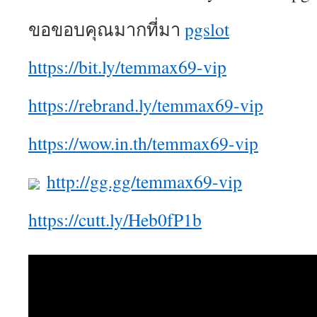
ขอขอบคุณมากที่มา
pgslot
https://bit.ly/temmax69-vip
https://rebrand.ly/temmax69-vip
https://wow.in.th/temmax69-vip
http://gg.gg/temmax69-vip
https://cutt.ly/Heb0fP1b