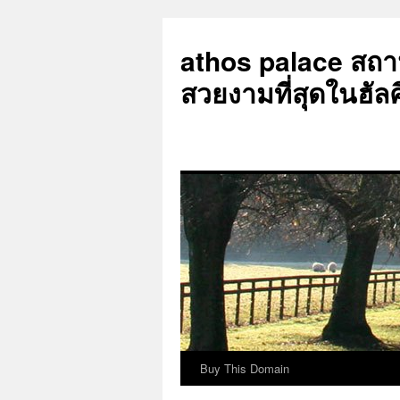
athos palace สถานที
สวยงามที่สุดในฮัลคิ
Buy This Domain
ข้าม