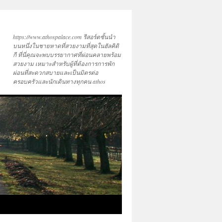
https://www.athospalace.com รีสอร์ตชั้นนำ
บนหนึ่งในชายหาดที่สวยงามที่สุดในฮัลคิดิ
กี ที่นี่คุณจะพบบรรยากาศที่ผ่อนคลายพร้อม
สวยงาม เหมาะสำหรับผู้ที่ต้องการการพัก
ผ่อนที่สะดวกสบายและเป็นมิตรต่อ
ครอบครัวและนักเดินทางทุกคน athos