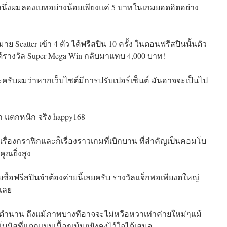
นหนึ่งผมลองเบทอย่างน้อยเพียงแค่ 5 บาทในเกมยอดฮิตอย่าง
ย Scatter เข้า 4 ตัว ได้ฟรีสปิน 10 ครั้ง ในตอนฟรีสปินนั้นตัว
้รางวัล Super Mega Win กลับมาแทบ 4,000 บาท!
ครับผมว่าหากเว็บไซต์มีการปรับเปอร์เซ็นต์ มันอาจจะเป็นไป
า แตกหนัก จริง happy168
่งเรื่องกราฟิกและก็เรื่องราวเกมที่เบิกบาน ที่สำคัญเป็นคอมโบ
ูณยิ่งสูง
ยซื้อฟรีสปินจำต้องค่ายนี้เลยครับ รางวัลแจ็กพอเพียงตใหญ่
้เลย
ับตำนาน ถึงแม้ภาพบางทีอาจจะไม่หวือหวาเท่าค่ายใหม่ๆแม้
โบนัสที่แตกแบบเนื้อๆเน้นๆยังคงไว้ใจได้เสมอ