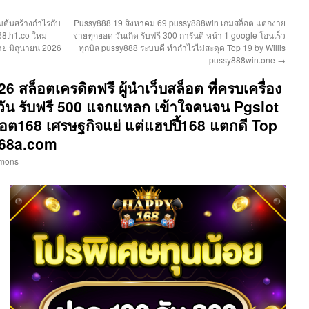
่มต้นสร้างกำไรกับ
Pussy888 19 สิงหาคม 69 pussy888win เกมสล็อต แตกง่าย
68th1.co ใหม่
จ่ายทุกยอด วันเกิด รับฟรี 300 การันตี หน้า 1 google โอนเร็ว
าย มิถุนายน 2026
ทุกบิล pussy888 ระบบดี ทำกำไรไม่สะดุด Top 19 by Willis
pussy888win.one
→
 สล็อตเครดิตฟรี ผู้นำเว็บสล็อต ที่ครบเครื่อง
 วัน รับฟรี 500 แจกแหลก เข้าใจคนจน Pgslot
อต168 เศรษฐกิจแย่ แต่แฮปปี้168 แตกดี Top
168a.com
mmons