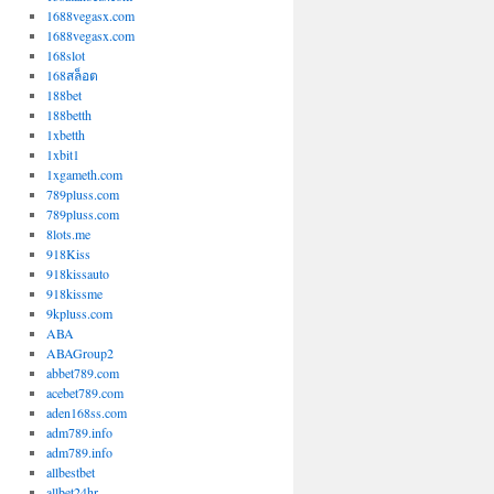
1688vegasx.com
1688vegasx.com
168slot
168สล็อต
188bet
188betth
1xbetth
1xbit1
1xgameth.com
789pluss.com
789pluss.com
8lots.me
918Kiss
918kissauto
918kissme
9kpluss.com
ABA
ABAGroup2
abbet789.com
acebet789.com
aden168ss.com
adm789.info
adm789.info
allbestbet
allbet24hr