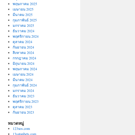
พฤษภาคม 2025
เมษายน 2025
มีนาคม 2025
กุมภาพันธ์ 2025
มกราคม 2025
ธันวาคม 2024
พฤศจิกายน 2024
ตุลาคม 2024
กันยายน 2024
สิงหาคม 2024
กรกฎาคม 2024
มิถุนายน 2024
พฤษภาคม 2024
เมษายน 2024
มีนาคม 2024
กุมภาพันธ์ 2024
มกราคม 2024
ธันวาคม 2023
พฤศจิกายน 2023
ตุลาคม 2023
กันยายน 2023
หมวดหมู่
123xos.com
13satanbets.com