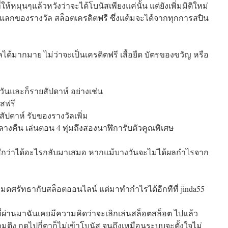
่ให้หมุนๆแล้วหวังว่าจะได้โบนัสเพียงแค่นั้น แต่ยังเพิ่มมิติใหม่
ลกของรางวัล สล็อตเครดิตฟรี ซึ่งแต้มจะได้จากทุกการสปิน
ด้มากมาย ไม่ว่าจะเป็นเครดิตฟรี เสื้อยืด บัตรของขวัญ หรือ
วันและก็รายสัปดาห์ อย่างเช่น
ัสฟรี
ำสัปดาห์ รับของรางวัลเพิ่ม
ลางคืน เล่นตอน 4 ทุ่มถึงสองนาฬิการับตัวคูณพิเศษ
 รู้สึกว่าได้อะไรกลับมาเสมอ หากแม้บางวันจะไม่ได้ผลกำไรจาก
หมดศรัทธากับสล็อตออนไลน์ แต่มาทำกำไรได้อีกทีที่ jinda55
ที่ผ่านมาฉันเคยมีความคิดว่าจะเลิกเล่นสล็อตสล็อต ไปแล้ว
เกมตึง กดไปกี่ตาก็ไม่เข้าโบนัส จนถึงเหมือนระบบจะตั้งใจไม่