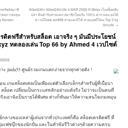
จกทรัพย์สมาชิ
Allbet24hr Allbet24hr.life 4 MAR 2569 918kiss เว็บสล็อตยิง
ค่าต่อการลงทุน
ปลา ต้นตำรับสายแตก สมาชิกใหม่รับ 100% ฝาก-ถอน ออโต้
by Noreen
ดาวน์โหลด scr888 สายแตกก็ได้ สายบอสก็โดน Top 5 by
Arnulfo
→
รดิตฟรีสำหรับสล็อต เอาจริง ๆ มันมีประโยชน์
55.xyz ทดลองเล่น Top 66 by Ahmed 4 เวปไซต์
mmons
มาะ jinda55 ศูนย์รวมเกมแตกง่ายจากทุกค่ายดัง !
เกมสล็อตเคยเป็นเพียงแต่ตัวเลือกเล็กๆสำหรับผู้ที่เบื่อบา
้ สล็อต เปลี่ยนเป็นกระแสหลักอย่างแท้จริง ไม่ว่าจะเป็นคนที่
อาจริงเอาจังเป็นรายได้พิเศษ ต่างก็หันมาให้ความสนใจเกมหมุน
ย์กลางของเหล่าผู้เล่นจากทั่วประเทศก็คือ สล็อตเครดิตฟรี ที่
นกลุ่มเฟซบุ๊กของนักปั่น และในหัวข้อรีวิวต่างๆด้วยความครบ