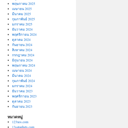
พฤษภาคม 2025
เมษายน 2025
มีนาคม 2025
กุมภาพันธ์ 2025
มกราคม 2025
ธันวาคม 2024
พฤศจิกายน 2024
ตุลาคม 2024
กันยายน 2024
สิงหาคม 2024
กรกฎาคม 2024
มิถุนายน 2024
พฤษภาคม 2024
เมษายน 2024
มีนาคม 2024
กุมภาพันธ์ 2024
มกราคม 2024
ธันวาคม 2023
พฤศจิกายน 2023
ตุลาคม 2023
กันยายน 2023
หมวดหมู่
123xos.com
13satanbets.com