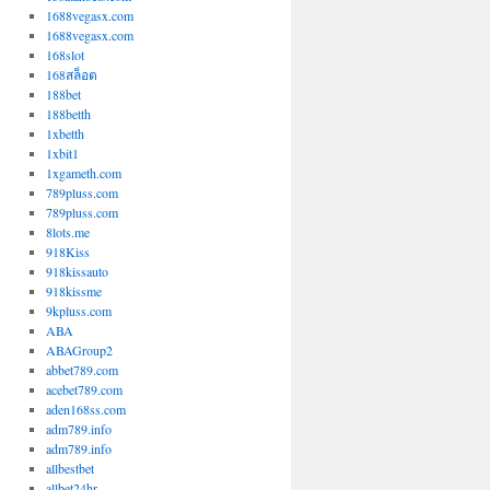
1688vegasx.com
1688vegasx.com
168slot
168สล็อต
188bet
188betth
1xbetth
1xbit1
1xgameth.com
789pluss.com
789pluss.com
8lots.me
918Kiss
918kissauto
918kissme
9kpluss.com
ABA
ABAGroup2
abbet789.com
acebet789.com
aden168ss.com
adm789.info
adm789.info
allbestbet
allbet24hr