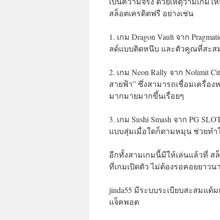
เป็นความจริง ด้วยเหตุว่ามีเกมใ
สล็อตเครดิตฟรี อย่างเช่น
1. เกม Dragon Vault จาก Pragmat
ลด์แบบติดหนึบ และตัวคูณที่สะ
2. เกม Neon Rally จาก Nolimit C
สายฟ้า” ซึ่งสามารถเชื่อมเครื่อ
มากมายมากขึ้นเรื่อยๆ
3. เกม Sushi Smash จาก PG SLOT 
แบบสุ่มเมื่อใดก็ตามหมุน ช่วยทำ
อีกทั้งสามเกมนี้มีให้เล่นแล้วที่ 
ที่เกมเปิดตัว ไม่ต้องรอคอยยาว
jinda55 มีระบบระเบียบสะสมแต้มแล
แจ็คพอต