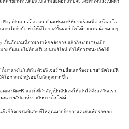
หม่หลายเกมที่เปลี่ยนเป็นเกมยอดฮิตแทบจะโดยทันทีหลังเปิดตัว
ic Play เป็นเกมสล็อตแนวจีนแฟนตาซีที่มาพร้อมฟีเจอร์ล็อกไว
สมแบบไม่จำกัด ทำให้มีโอกาสปั้นผลกำไรได้จากเบทน้อยมากๆ
ity เป็นอีกเกมที่ภาพกราฟิกอลังการ แล้วก็ระบบ “ระเบิด
งหมายกันแบบไม่ต้องเรียงบนเพย์ไลน์ ทำให้การชนะเกิดได้
ก็มาแรงไม่แพ้กัน ด้วยฟีเจอร์ “เปลี่ยนเครื่องหมาย” อัตโนมัติ
ให้โอกาสเข้าสู่รอบโบนัสสูงมากขึ้น
สล็อตเครดิตฟรี และก็ที่สำคัญเป็นอัปเดตให้เล่นได้ตั้งแต่วันแรก
นานหลายสัปดาห์ราวกับบางเว็บไซต์
้วก็กิจกรรมพิเศษ ที่ให้คุณมากยิ่งกว่าแค่เล่นเพื่อรอคอย