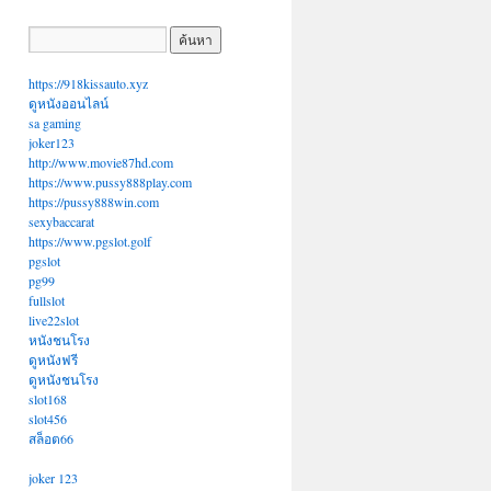
https://918kissauto.xyz
ดูหนังออนไลน์
sa gaming
joker123
http://www.movie87hd.com
https://www.pussy888play.com
https://pussy888win.com
sexybaccarat
https://www.pgslot.golf
pgslot
pg99
fullslot
live22slot
หนังชนโรง
ดูหนังฟรี
ดูหนังชนโรง
slot168
slot456
สล็อต66
joker 123