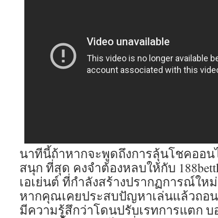
นาทีนี้ถ้าหากจะพูดถึงการลุ้นโชคออนไลน์ท
สนุก ที่สุด คงจำต้องหลบให้กับ 188betth
เอเย่นต์ ที่กำลังสร้างปรากฏการณ์ใหม่ใน
หากคุณเคยประสบปัญหาเล่นแล้วถอนมิ
มีความรู้สึกว่าโดนปรับเรทการแตก บอ