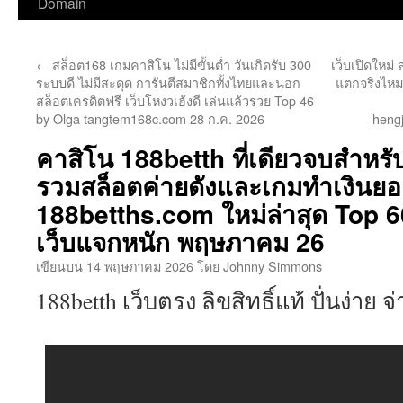
ไป
Domain
ยัง
←
สล็อต168 เกมคาสิโน ไม่มีขั้นต่ำ วันเกิดรับ 300
เว็บเปิดใหม่
เนื้อหา
ระบบดี ไม่มีสะดุด การันตีสมาชิกทั้งไทยและนอก
แตกจริงไหม 
สล็อตเครดิตฟรี เว็บโหงวเฮ้งดี เล่นแล้วรวย Top 46
by Olga tangtem168c.com 28 ก.ค. 2026
heng
คาสิโน 188betth ที่เดียวจบสำหรั
รวมสล็อตค่ายดังและเกมทำเงินยอ
188betths.com ใหม่ล่าสุด Top 
เว็บแจกหนัก พฤษภาคม 26
เขียนบน
14 พฤษภาคม 2026
โดย
Johnny Simmons
188betth เว็บตรง ลิขสิทธิ์แท้ ปั่นง่าย จ่า