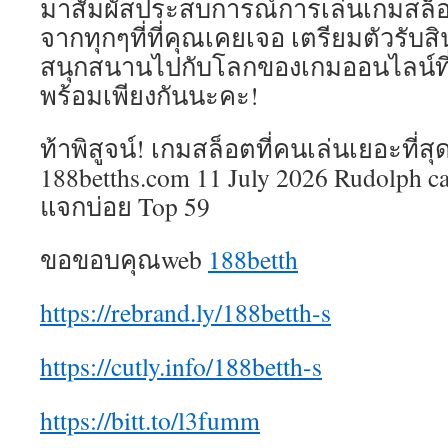
มาสัมผัสประสบการณ์การเล่นเกมสล็อตลิ
จากทุกๆที่ที่คุณเคยเจอ เตรียมตัวรับส
สนุกสนานไปกับโลกของเกมออนไลน์ที่
พร้อมเพียงกันนะคะ!
ท้าพิสูจน์! เกมสล็อตที่คนเล่นเยอะที่สุ
188betths.com 11 July 2026 Rudolph ca
แจกบ่อย Top 59
ขอขอบคุณweb
188betth
https://rebrand.ly/188betth-s
https://cutly.info/188betth-s
https://bitt.to/l3fumm